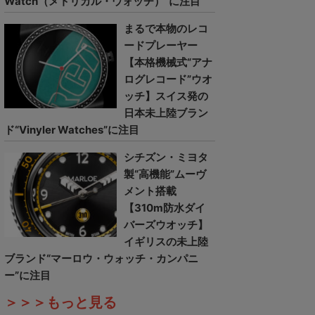
Watch（メトリカル・ウォッチ）”に注目
まるで本物のレコ
ードプレーヤー
【本格機械式“アナ
ログレコード”ウオ
ッチ】スイス発の
日本未上陸ブラン
ド“Vinyler Watches”に注目
シチズン・ミヨタ
製“高機能”ムーヴ
メント搭載
【310m防水ダイ
バーズウオッチ】
イギリスの未上陸
ブランド“マーロウ・ウォッチ・カンパニ
ー”に注目
＞＞＞もっと見る