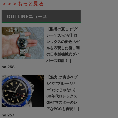
＞＞＞もっと見る
OUTLINEニュース
【酷暑の夏こそ“グ
レー”はいかが】ロ
レックスの褪色ベゼ
ルを表現した復古調
の日本製機械式ダイ
バーズ時計！｜
no.258
【魅力は“青赤ペプ
シ”や“ブルーベリ
ー”だけじゃない】
60年代ロレックス
GMTマスターのレ
アなPCGも再現！｜
no.257