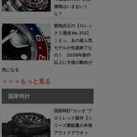
価格はいまおいく
ら？
菊地吉正の【ロレッ
クス通信 No.312】
｜えっ、あの超人気
モデルが生産終了な
の！ 2026年新作
以上に今後の動向が
気になる
＞＞＞もっと見る
国産時計
国産時計“カシオ”プ
ロトレック新作【シ
リーズ最軽量の本格
アウトドアウオッ