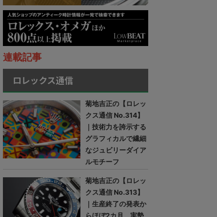
連載記事
ロレックス通信
菊地吉正の【ロレッ
クス通信 No.314】
｜技術力を誇示する
グラフィカルで繊細
なジュビリーダイア
ルモチーフ
菊地吉正の【ロレッ
クス通信 No.313】
｜生産終了の発表か
らほぼ2カ月。実勢