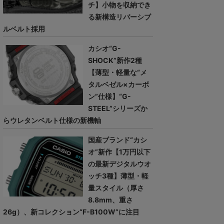
チ】小物を収納でき
る新構造リバーシブ
ルベルト採用
カシオ“G-
SHOCK”新作2種
【薄型・軽量な“メ
タルベゼル×カーボ
ン”仕様】“G-
STEEL”シリーズか
らウレタンベルト仕様の新機軸
国産ブランド“カシ
オ”新作【1万円以下
の最新デジタルウオ
ッチ3種】薄型・軽
量スタイル（厚さ
8.8mm、重さ
26g）、新コレクション“F-B100W”に注目