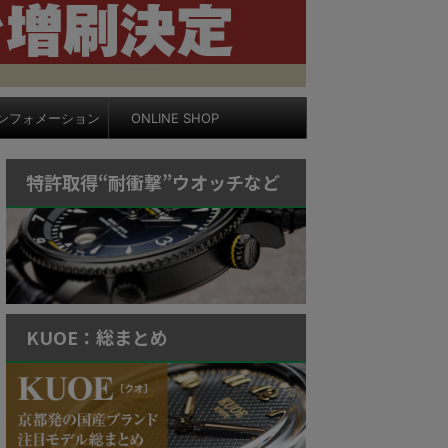
ンフォメーション
ONLINE SHOP
特許取得“耐衝撃”ウオッチなど
KUOE：総まとめ