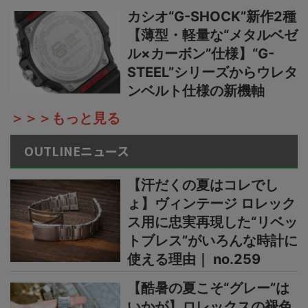
カシオ“G-SHOCK”新作2種
【薄型・軽量な“メタルベゼ
ル×カーボン”仕様】“G-
STEEL”シリーズからウレタ
ンベルト仕様の新機軸
＞＞＞もっと見る
OUTLINEニュース
【汗だくの夏はコレでし
ょ】ヴィンテージ ロレック
ス用に忠実再現した“リベッ
トブレス”がいろんな時計に
使える理由｜ no.259
【酷暑の夏こそ“グレー”は
いかが】ロレックスの褪色