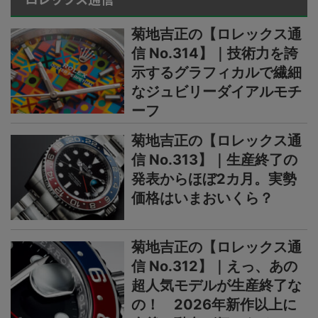
菊地吉正の【ロレックス通
信 No.314】｜技術力を誇
示するグラフィカルで繊細
なジュビリーダイアルモチ
ーフ
菊地吉正の【ロレックス通
信 No.313】｜生産終了の
発表からほぼ2カ月。実勢
価格はいまおいくら？
菊地吉正の【ロレックス通
信 No.312】｜えっ、あの
超人気モデルが生産終了な
の！ 2026年新作以上に