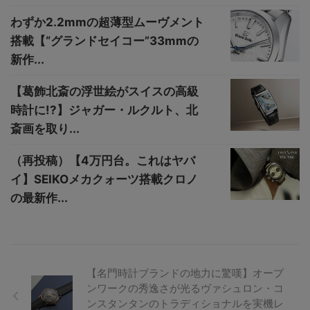
わずか2.2mmの超薄型ムーヴメント
搭載【“グランドセイコー”33mmの
新作...
【葛飾北斎の浮世絵がスイスの高級
時計に!?】ジャガー・ルクルト、北
斎画を取り...
（再投稿）【4万円台。これはヤバ
イ】SEIKOメカクォーツ搭載クロノ
の最新作...
【名門時計ブランドの地力に驚嘆】オープ
ンワークの秀逸さが光るヴァシュロン・コ
ンスタンタンのトラディショナルを実機レ