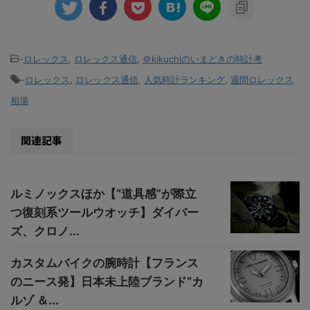
-
ロレックス
,
ロレックス通信
,
＠kikuchiのいまどきの時計考
-
ロレックス
,
ロレックス通信
,
人気時計ランキング
,
週間ロレックス
相場
関連記事
ルミノックスほか【“道具感”が際立
つ復刻系ツールウオッチ】ダイバー
ズ、クロノ...
カスタムバイクの腕時計【フランス
のニース発】日本未上陸ブランド“カ
ルゾ ＆...