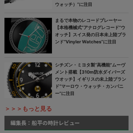
ウォッチ）”に注目
まるで本物のレコードプレーヤー
【本格機械式“アナログレコード”ウ
オッチ】スイス発の日本未上陸ブラ
ンド“Vinyler Watches”に注目
シチズン・ミヨタ製“高機能”ムーヴ
メント搭載【310m防水ダイバーズ
ウオッチ】イギリスの未上陸ブラン
ド“マーロウ・ウォッチ・カンパニ
ー”に注目
＞＞＞もっと見る
編集長：船平の時計レビュー