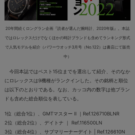
20年間続くロングラン企画『読者が選んだ腕時計、2020年版』。本誌
ではロレックスだけでなくほかの時計ブランドも含めてランキング形式
で人気モデルを紹介（パワーウオッチ3月号（No.122）は書店にて販売
中）
今回本誌ではベスト15位までを選出して紹介、そのなか
にロレックスは9機種がランクインした。その銘柄と順位
は以下のとおりである。なお、カッコ内の数字は他ブラン
ドも含めた総合順位を表している。
1位（総合1位）、GMTマスター II ｜Ref.126710BLNR
2位（総合2位）、デイトナ ｜ Ref.116500LN
3位（総合4位）、サブマリーナーデイト | Ref.126610N