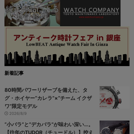
新着記事
80時間パワーリザーブを備えた、タ
グ・ホイヤー“カレラ”×“チーム イクザ
ワ”限定モデル
2026/8/9
“小バラ”と“デカバラ”が味わい深い…。
【往年のTUDOR（チュードル）】控え