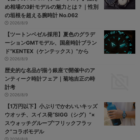
め相場の3針モデルの魅力とは？｜性別
の垣根を超える腕時計 No.062
2026/8/9
【ツートンベゼル採用】夏色のグラデ
ーションGMTモデル、国産時計ブラン
ド“KENTEX（ケンテックス）”から
2026/8/9
歴史的な名品が揃う銀座で開催中のア
ンティーク時計フェア｜菊地吉正の時
計考
2026/8/9
【1万円以下】小ぶりでかわいいキッズ
ウオッチ、スイス発“SIGG（シグ）”×
スウォッチグループ“フリックフラッ
ク”コラボモデル
2026/8/8