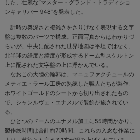
した、壮麗な“マスター・グランド・トラディショ
ンキャリバー 948”を発表した。
計時の奥深さと複雑さをさりげなく表現する文字
盤は複数のパーツで構成。正面写真からはわかりづ
らいが、中央に配された世界地図は平坦ではなく、
北半球の経度と緯度が形成するドーム型スケルトン
上に配された文字盤の上に浮かんでいる。
なおこの大陸の輪郭は、マニュファクチュールの
メティエ・ラール工房の熟練した職人たちが製作。
ホワイトゴールドのシートから切り出されたもの
で、シャンルヴェ・エナメルで装飾が施されてい
る。
ひとつのドームのエナメル加工に55時間かかり、
製作総時間は合計約70時間。これらの入念な作業に
より、芸術とも言える1本が組み上げられている。