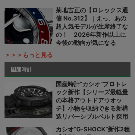
菊地吉正の【ロレックス通
信 No.312】｜えっ、あの
超人気モデルが生産終了な
の！ 2026年新作以上に
今後の動向が気になる
＞＞＞もっと見る
国産時計
国産時計“カシオ”プロトレ
ック新作【シリーズ最軽量
の本格アウトドアウオッ
チ】小物を収納できる新構
造リバーシブルベルト採用
カシオ“G-SHOCK”新作2種