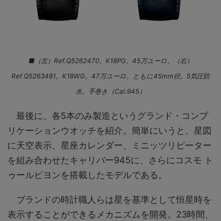
■（左）Ref.Q5262470
。K18PG。45万ユーロ。（右）
Ref.Q5263481。K18WG。47万ユーロ。ともに45mm径。5気圧防
水。手巻き（Cal.945）
最後に、各5本のみ製造というグランド・コンプ
リケーションウオッチを紹介。簡単にいうと、星図
に天空表示、星座カレンダー、ミニッツリピーター
を組み合わせたキャリバー945に、さらにコスモ ト
ゥールビヨンを搭載したモデルである。
ブランドの時計職人らは星を基準として恒星時を
表示することができるメカニズムを開発。23時間、