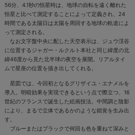
56分、4.1秒の恒星時は、地球の自転を遠く離れた
恒星と比べて測定することによって定義され、24
時間である太陽日は太陽を周回する地球の軌道によ
って測定される。
なお文字盤中央に配した天空表示は、ジュウ渓谷
に位置するジャガー・ルクルト本社と同じ緯度の北
緯46度から見た北半球の夜空を展開。リアルタイ
ムで星座の位置を描き出してくれる。
星図では、今回初となるグリザイユ・エナメルを
導入。明暗効果を実現できるという点で際立つ、16
世紀のフランスで誕生した絵画技法。中間調と陰影
により、まるで立体であるかのような錯覚を生み出
す。
ブルーまたはブラックで何回も色を重ねて深みと