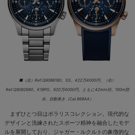
■（左）Ref.Q9088180。SS。422万4000円。（右）
Ref.Q9082680。K18PG。620万4000円。ともに42mm径。100m防
水。自動巻き（Cal.868AA）
まずひとつ目はポラリスコレクション。現代的な
デザインと洗練されたスポーツ精神を融合したモデ
ルを展開しており、ジャガー・ルクルトの象徴的な