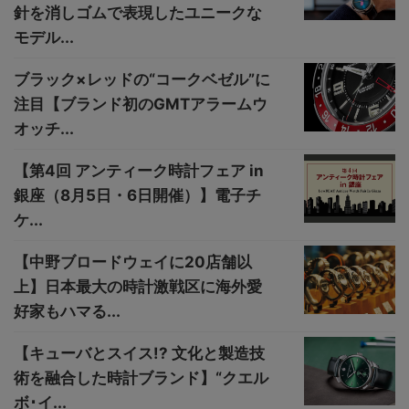
針を消しゴムで表現したユニークな
モデル...
ブラック×レッドの“コークベゼル”に
注目【ブランド初のGMTアラームウ
オッチ...
【第4回 アンティーク時計フェア in
銀座（8月5日・6日開催）】電子チ
ケ...
【中野ブロードウェイに20店舗以
上】日本最大の時計激戦区に海外愛
好家もハマる...
【キューバとスイス!? 文化と製造技
術を融合した時計ブランド】“クエル
ボ･イ...