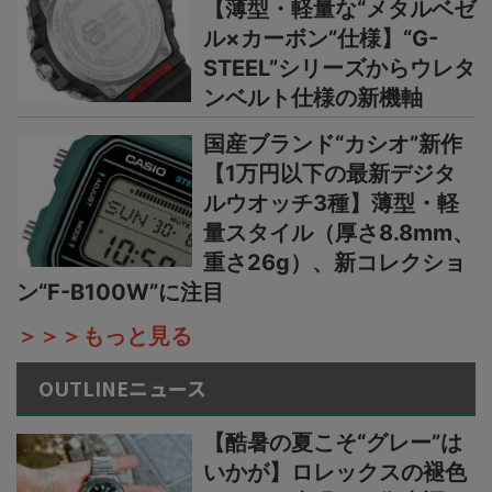
【薄型・軽量な“メタルベゼ
ル×カーボン”仕様】“G-
STEEL”シリーズからウレタ
ンベルト仕様の新機軸
国産ブランド“カシオ”新作
【1万円以下の最新デジタ
ルウオッチ3種】薄型・軽
量スタイル（厚さ8.8mm、
重さ26g）、新コレクショ
ン“F-B100W”に注目
＞＞＞もっと見る
OUTLINEニュース
【酷暑の夏こそ“グレー”は
いかが】ロレックスの褪色