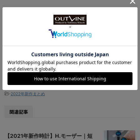
ジャガー・ルクルト 公式サイト
https://www.jaeger-lecoultre.com/jp-ja
文◎Watch LIFE NEWS編集部
-
2022年新作まとめ
関連記事
【2021年新作時計】H.モーザー｜短