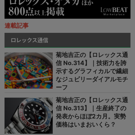
連載記事
ロレックス通信
菊地吉正の【ロレックス通
信 No.314】｜技術力を誇
示するグラフィカルで繊細
なジュビリーダイアルモチ
ーフ
菊地吉正の【ロレックス通
信 No.313】｜生産終了の
発表からほぼ2カ月。実勢
価格はいまおいくら？