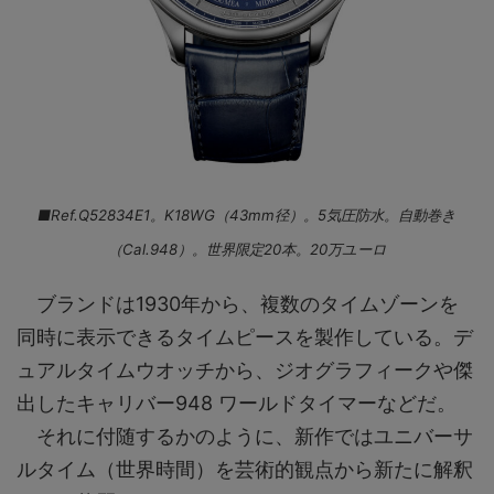
■Ref.Q52834E1。K18WG（43mm径）。5気圧防水。自動巻き
（Cal.948）。世界限定20本。20万ユーロ
ブランドは1930年から、複数のタイムゾーンを
同時に表示できるタイムピースを製作している。デ
ュアルタイムウオッチから、ジオグラフィークや傑
出したキャリバー948 ワールドタイマーなどだ。
それに付随するかのように、新作ではユニバーサ
ルタイム（世界時間）を芸術的観点から新たに解釈