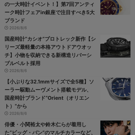
の一大時計イベント！】第7回アンティ
ーク時計フェアin銀座で注目すべき5大
ブランド
2026/8/6
国産時計“カシオ”プロトレック新作【シ
リーズ最軽量の本格アウトドアウオッ
チ】小物を収納できる新構造リバーシ
ブルベルト採用
2026/8/6
【小ぶりな32.1mmサイズで全5種】ソ
ーラー駆動ムーヴメント搭載モデル、
国産時計ブランド“Orient（オリエン
ト）”から
2026/8/6
俳優・小関裕太や鈴木仁らが着用し
た“ビッグ・バン”のマルチカラーなど、