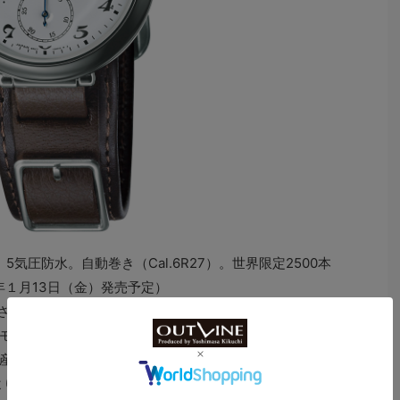
径）。5気圧防水。自動巻き（Cal.6R27）。世界限定2500本
3年１月13日（金）発売予定）
売された国産初の腕時計で、当時は世界に遅れていた日本
モデルとして知られる。女性用懐中時計のムーヴメント
産化は困難を極めたといわれる。その甲斐あって高い評
会より、日本の機械技術や産業の発展に寄与し、国民生活や