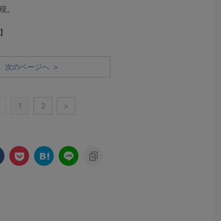
現。
】
次のページへ >
1
2
>