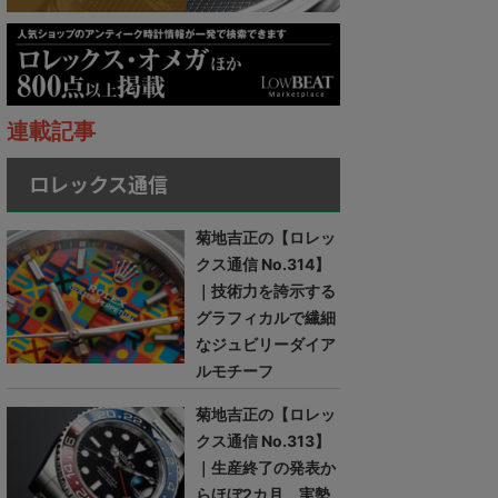
連載記事
ロレックス通信
菊地吉正の【ロレッ
クス通信 No.314】
｜技術力を誇示する
グラフィカルで繊細
なジュビリーダイア
ルモチーフ
菊地吉正の【ロレッ
クス通信 No.313】
｜生産終了の発表か
らほぼ2カ月。実勢