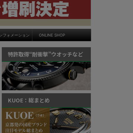
ンフォメーション
ONLINE SHOP
特許取得“耐衝撃”ウオッチなど
KUOE：総まとめ