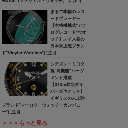
Watch（メトリカル・ウォッチ）”に注目
まるで本物のレコ
ードプレーヤー
【本格機械式“アナ
ログレコード”ウオ
ッチ】スイス発の
日本未上陸ブラン
ド“Vinyler Watches”に注目
シチズン・ミヨタ
製“高機能”ムーヴ
メント搭載
【310m防水ダイ
バーズウオッチ】
イギリスの未上陸
ブランド“マーロウ・ウォッチ・カンパニ
ー”に注目
＞＞＞もっと見る