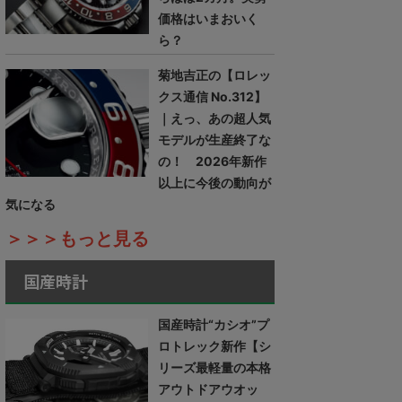
価格はいまおいく
ら？
菊地吉正の【ロレッ
クス通信 No.312】
｜えっ、あの超人気
モデルが生産終了な
の！ 2026年新作
以上に今後の動向が
気になる
＞＞＞もっと見る
国産時計
国産時計“カシオ”プ
ロトレック新作【シ
リーズ最軽量の本格
アウトドアウオッ