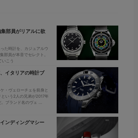
編集部員がリアルに欲
思った時計を、カジュアルウ
の編集部員が本音でセレクト。
ていこう
、イタリアの時計ブ
メカニケ・ヴェローチェを前身と
いう2人の兄弟が2017年
ブランド名のヴェ ...
インディングマシー