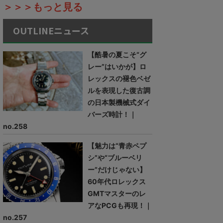
＞＞＞もっと見る
OUTLINEニュース
【酷暑の夏こそ“グ
レー”はいかが】ロ
レックスの褪色ベゼ
ルを表現した復古調
の日本製機械式ダイ
バーズ時計！｜
no.258
【魅力は“青赤ペプ
シ”や“ブルーベリ
ー”だけじゃない】
60年代ロレックス
GMTマスターのレ
アなPCGも再現！｜
no.257