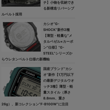
チ】小物を収納でき
る新構造リバーシブ
ルベルト採用
カシオ“G-
SHOCK”新作2種
【薄型・軽量な“メ
タルベゼル×カーボ
ン”仕様】“G-
STEEL”シリーズか
らウレタンベルト仕様の新機軸
国産ブランド“カシ
オ”新作【1万円以下
の最新デジタルウオ
ッチ3種】薄型・軽
量スタイル（厚さ
8.8mm、重さ
26g）、新コレクション“F-B100W”に注目