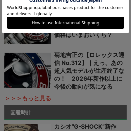
菊地吉正の【ロレックス通
信 No.313】｜生産終了の
発表からほぼ2カ月。実勢
価格はいまおいくら？
菊地吉正の【ロレックス通
信 No.312】｜えっ、あの
超人気モデルが生産終了な
の！ 2026年新作以上に
今後の動向が気になる
＞＞＞もっと見る
国産時計
カシオ“G-SHOCK”新作