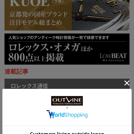
連載記事
ロレックス通信
菊地吉正の【ロレックス通
信 No.314】｜技術力を誇
示するグラフィカルで繊細
なジュビリーダイアルモチ
ーフ