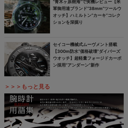
“青木ヶ原樹海”で実機レビュー【米
軍御用達ブランド“38mm”ツールウ
オッチ】ハミルトン“カーキ”コレク
ションを深掘り
セイコー機械式ムーヴメント搭載
【300m防水“価格破壊”ダイバーズ
ウオッチ】超軽量フォージドカーボ
ン採用“アンダーン”新作
＞＞＞もっと見る