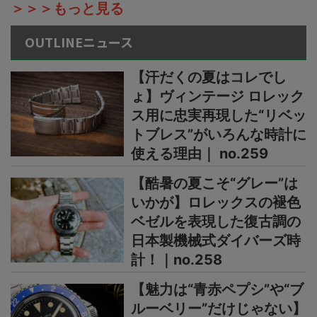
＞＞＞もっと見る
OUTLINEニュース
【汗だくの夏はコレでし
ょ】ヴィンテージ ロレック
ス用に忠実再現した“リベッ
トブレス”がいろんな時計に
使える理由｜ no.259
【酷暑の夏こそ“グレー”は
いかが】ロレックスの褪色
ベゼルを表現した復古調の
日本製機械式ダイバーズ時
計！｜no.258
【魅力は“青赤ペプシ”や“ブ
ルーベリー”だけじゃない】