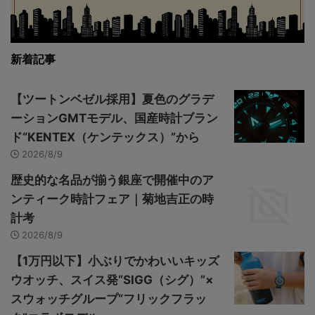
新着記事
【ツートンベゼル採用】夏色のグラデ
ーションGMTモデル、国産時計ブラン
ド“KENTEX（ケンテックス）”から
2026/8/9
歴史的な名品が揃う銀座で開催中のア
ンティーク時計フェア｜菊地吉正の時
計考
2026/8/9
【1万円以下】小ぶりでかわいいキッズ
ウオッチ、スイス発“SIGG（シグ）”×
スウォッチグループ“フリックフラッ