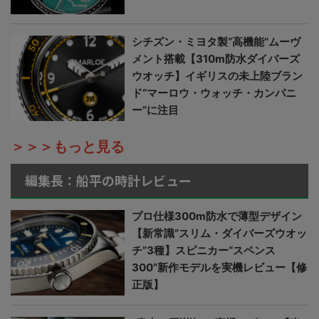
シチズン・ミヨタ製“高機能”ムーヴ
メント搭載【310m防水ダイバーズ
ウオッチ】イギリスの未上陸ブラン
ド“マーロウ・ウォッチ・カンパニ
ー”に注目
＞＞＞もっと見る
編集長：船平の時計レビュー
プロ仕様300m防水で薄型デザイン
【新常識“スリム・ダイバーズウオッ
チ”3種】スピニカー“スペンス
300”新作モデルを実機レビュー【修
正版】