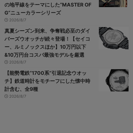
の地平線をテーマにした“MASTER OF
G”ニューカラーシリーズ
2026/8/7
真夏シーズン到来、争奪戦必至のダイ
バーズウオッチが続々登場！【セイコ
ー、ルミノックスほか】10万円以下
&10万円台コスパ最強モデルを厳選
2026/8/7
【能勢電鉄“1700系”引退記念ウオッ
チ】鉄道時計をモチーフにした懐中時
計含む、全9種
2026/8/7