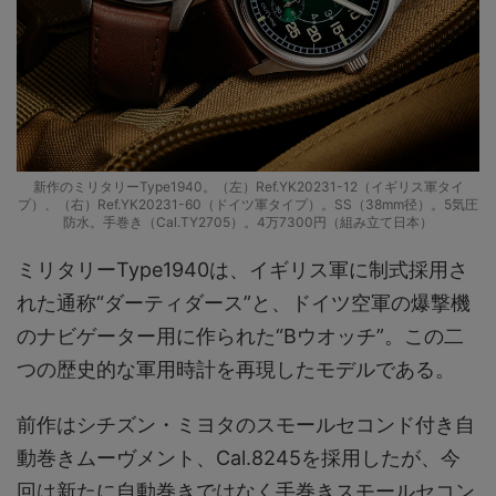
新作のミリタリーType1940。（左）Ref.YK20231-12（イギリス軍タイ
プ）、（右）Ref.YK20231-60（ドイツ軍タイプ）。SS（38mm径）。5気圧
防水。手巻き（Cal.TY2705）。4万7300円（組み立て日本）
ミリタリーType1940は、イギリス軍に制式採用さ
れた通称“ダーティダース”と、ドイツ空軍の爆撃機
のナビゲーター用に作られた“Bウオッチ”。この二
つの歴史的な軍用時計を再現したモデルである。
前作はシチズン・ミヨタのスモールセコンド付き自
動巻きムーヴメント、Cal.8245を採用したが、今
回は新たに自動巻きではなく手巻きスモールセコン