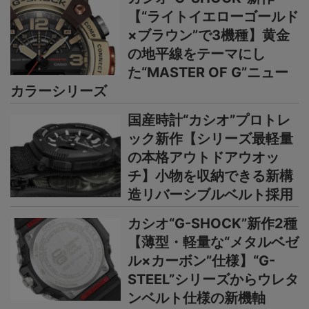
【“ライトイエローゴールド
×ブラウン”で3機種】黄金
の地平線をテーマにし
た“MASTER OF G”ニュー
カラーシリーズ
国産時計“カシオ”プロトレ
ック新作【シリーズ最軽量
の本格アウトドアウオッ
チ】小物を収納できる新構
造リバーシブルベルト採用
カシオ“G-SHOCK”新作2種
【薄型・軽量な“メタルベゼ
ル×カーボン”仕様】“G-
STEEL”シリーズからウレタ
ンベルト仕様の新機軸