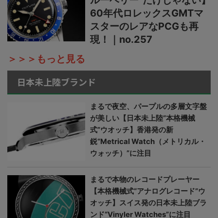
ルーベリー”だけじゃない】
60年代ロレックスGMTマ
スターのレアなPCGも再
現！｜no.257
＞＞＞もっと見る
日本未上陸ブランド
まるで夜空、パープルの多層文字盤
が美しい【日本未上陸“本格機械
式”ウオッチ】香港発の新
鋭“Metrical Watch（メトリカル・
ウォッチ）”に注目
まるで本物のレコードプレーヤー
【本格機械式“アナログレコード”ウ
オッチ】スイス発の日本未上陸ブラ
ンド“Vinyler Watches”に注目