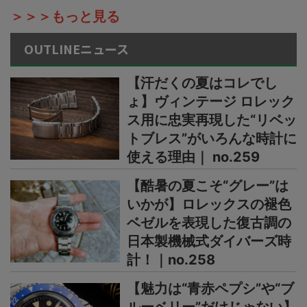
＞＞＞もっと見る
OUTLINEニュース
【汗だくの夏はコレでし
ょ】ヴィンテージ ロレック
ス用に忠実再現した“リベッ
トブレス”がいろんな時計に
使える理由｜ no.259
【酷暑の夏こそ“グレー”は
いかが】ロレックスの褪色
ベゼルを表現した復古調の
日本製機械式ダイバーズ時
計！｜no.258
【魅力は“青赤ペプシ”や“ブ