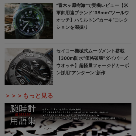
“青木ヶ原樹海”で実機レビュー【米
軍御用達ブランド“38mm”ツールウ
オッチ】ハミルトン“カーキ”コレク
ションを深掘り
セイコー機械式ムーヴメント搭載
【300m防水“価格破壊”ダイバーズ
ウオッチ】超軽量フォージドカーボ
ン採用“アンダーン”新作
＞＞＞もっと見る