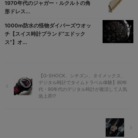
1970年代のジャガー・ルクルトの角
形ドレス...
1000m防水の怪物ダイバーズウオッ
チ【スイス時計ブランド“エドック
ス”】オ...
【G-SHOCK、シチズン、タイメックス、
デジタル時計でタイムトラベル体験】80年
代・90年代のデジタル時計が復活して人気
急上昇!?