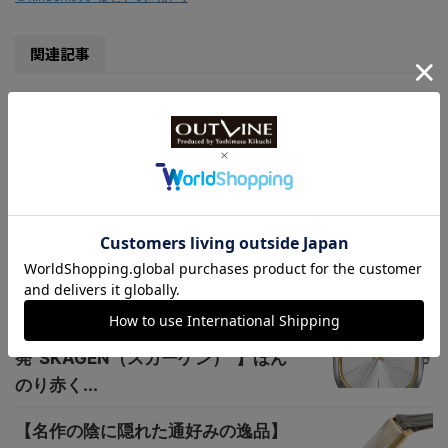
関連記事
GMT機能×幻想的な宇宙デザイン全
5色【史上初宇宙へ行った腕時
計“STURM...
200m防水【米国海軍特殊部隊御用
達ルミノックス】ツートンベゼル2種
が【SO...
2025年春コレクション【北欧
発“SKAGEN（スカーゲン）”】ほん
のり赤く...
【名作の陰に隠れた通好みの逸品】