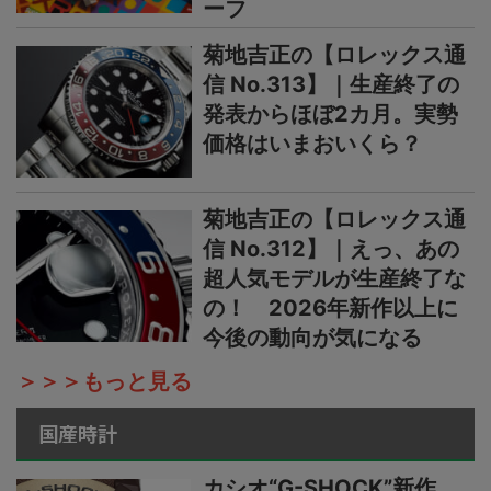
ーフ
菊地吉正の【ロレックス通
信 No.313】｜生産終了の
発表からほぼ2カ月。実勢
価格はいまおいくら？
菊地吉正の【ロレックス通
信 No.312】｜えっ、あの
超人気モデルが生産終了な
の！ 2026年新作以上に
今後の動向が気になる
＞＞＞もっと見る
国産時計
カシオ“G-SHOCK”新作