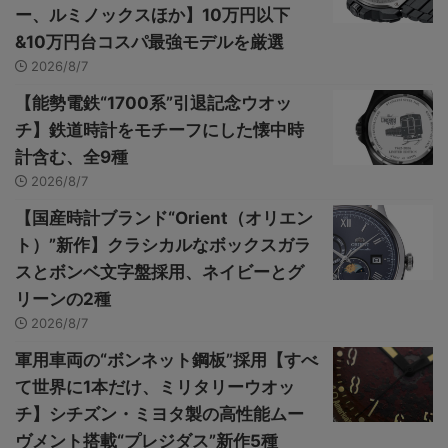
ー、ルミノックスほか】10万円以下
&10万円台コスパ最強モデルを厳選
2026/8/7
【能勢電鉄“1700系”引退記念ウオッ
チ】鉄道時計をモチーフにした懐中時
計含む、全9種
2026/8/7
【国産時計ブランド“Orient（オリエン
ト）”新作】クラシカルなボックスガラ
スとボンベ文字盤採用、ネイビーとグ
リーンの2種
2026/8/7
軍用車両の“ボンネット鋼板”採用【すべ
て世界に1本だけ、ミリタリーウオッ
チ】シチズン・ミヨタ製の高性能ムー
ヴメント搭載“プレジダス”新作5種