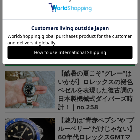
【薄型・軽量な“メタルベゼ
ル×カーボン”仕様】“G-
STEEL”シリーズからウレタ
ンベルト仕様の新機軸
＞＞＞もっと見る
OUTLINEニュース
【酷暑の夏こそ“グレー”は
いかが】ロレックスの褪色
ベゼルを表現した復古調の
日本製機械式ダイバーズ時
計！｜no.258
【魅力は“青赤ペプシ”や“ブ
ルーベリー”だけじゃない】
60年代ロレックスGMTマ