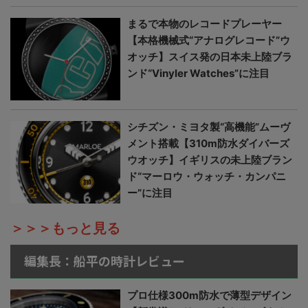
まるで本物のレコードプレーヤー
【本格機械式“アナログレコード”ウ
オッチ】スイス発の日本未上陸ブラ
ンド“Vinyler Watches”に注目
シチズン・ミヨタ製“高機能”ムーヴ
メント搭載【310m防水ダイバーズ
ウオッチ】イギリスの未上陸ブラン
ド“マーロウ・ウォッチ・カンパニ
ー”に注目
＞＞＞もっと見る
編集長：船平の時計レビュー
プロ仕様300m防水で薄型デザイン