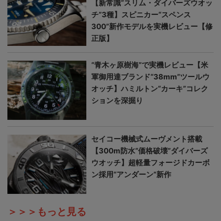
【新常識“スリム・ダイバーズウオッ
チ”3種】スピニカー“スペンス
300”新作モデルを実機レビュー【修
正版】
“青木ヶ原樹海”で実機レビュー【米
軍御用達ブランド“38mm”ツールウ
オッチ】ハミルトン“カーキ”コレク
ションを深掘り
セイコー機械式ムーヴメント搭載
【300m防水“価格破壊”ダイバーズ
ウオッチ】超軽量フォージドカーボ
ン採用“アンダーン”新作
＞＞＞もっと見る