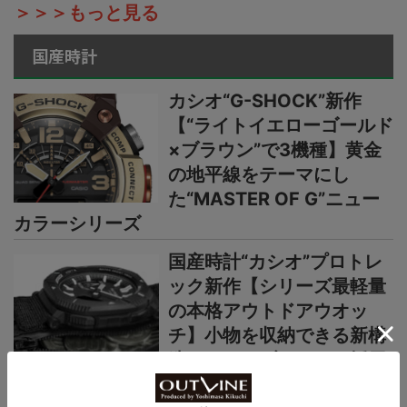
＞＞＞もっと見る
国産時計
カシオ“G-SHOCK”新作
【“ライトイエローゴールド
×ブラウン”で3機種】黄金
の地平線をテーマにし
た“MASTER OF G”ニュー
カラーシリーズ
国産時計“カシオ”プロトレ
ック新作【シリーズ最軽量
の本格アウトドアウオッ
チ】小物を収納できる新構
造リバーシブルベルト採用
カシオ“G-SHOCK”新作2種