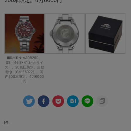
200本限定。4万6000円
■Ref.RN-AA0820R。
SS（46.8×41.8mmサイ
ズ）。20気圧防水。自動
巻き（Cal.F6922）。国
内200本限定。4万6000
円
-