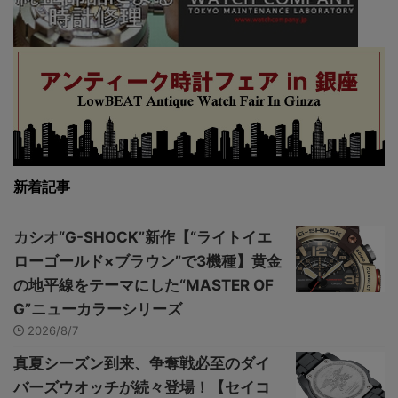
新着記事
カシオ“G-SHOCK”新作【“ライトイエ
ローゴールド×ブラウン”で3機種】黄金
の地平線をテーマにした“MASTER OF
G”ニューカラーシリーズ
2026/8/7
真夏シーズン到来、争奪戦必至のダイ
バーズウオッチが続々登場！【セイコ