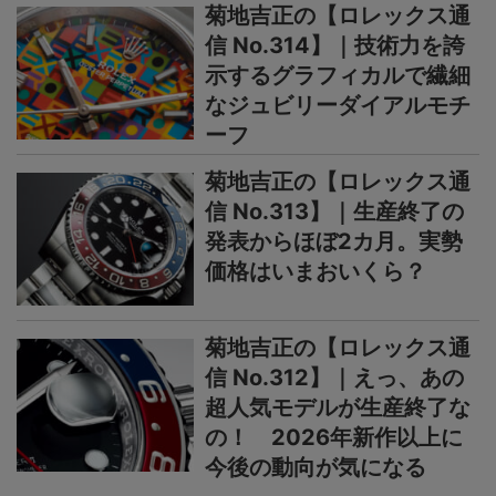
菊地吉正の【ロレックス通
信 No.314】｜技術力を誇
示するグラフィカルで繊細
なジュビリーダイアルモチ
ーフ
菊地吉正の【ロレックス通
信 No.313】｜生産終了の
発表からほぼ2カ月。実勢
価格はいまおいくら？
菊地吉正の【ロレックス通
信 No.312】｜えっ、あの
超人気モデルが生産終了な
の！ 2026年新作以上に
今後の動向が気になる