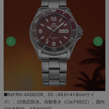
前へ
次へ
■Ref.RN-AA0820R。SS（46.8×41.8mmサイ
ズ）。20気圧防水。自動巻き（Cal.F6922）。国内