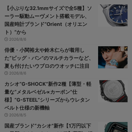
【小ぶりな32.1mmサイズで全5種】ソ
ーラー駆動ムーヴメント搭載モデル、
国産時計ブランド“Orient（オリエン
ト）”から
2026/8/6
俳優・小関裕太や鈴木仁らが着用し
た“ビッグ・バン”のマルチカラーなど、
夏も付けたいウブロのウオッチに注目
2026/8/6
カシオ“G-SHOCK”新作2種【薄型・軽
量な“メタルベゼル×カーボン”仕
様】“G-STEEL”シリーズからウレタン
ベルト仕様の新機軸
2026/8/5
国産ブランド“カシオ”新作【1万円以下