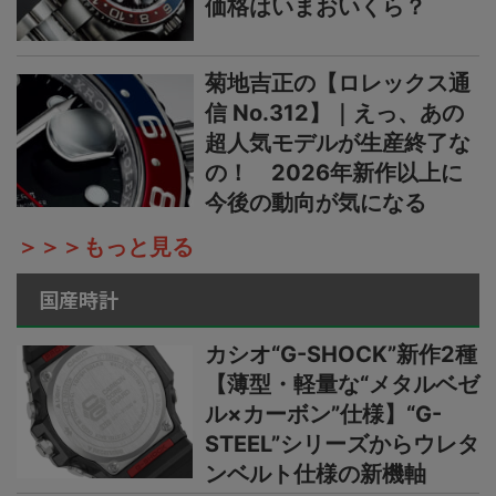
価格はいまおいくら？
菊地吉正の【ロレックス通
信 No.312】｜えっ、あの
超人気モデルが生産終了な
の！ 2026年新作以上に
今後の動向が気になる
＞＞＞もっと見る
国産時計
カシオ“G-SHOCK”新作2種
【薄型・軽量な“メタルベゼ
ル×カーボン”仕様】“G-
STEEL”シリーズからウレタ
ンベルト仕様の新機軸