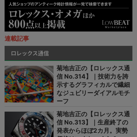
連載記事
ロレックス通信
菊地吉正の【ロレックス通
信 No.314】｜技術力を誇
示するグラフィカルで繊細
なジュビリーダイアルモチ
ーフ
菊地吉正の【ロレックス通
信 No.313】｜生産終了の
発表からほぼ2カ月。実勢