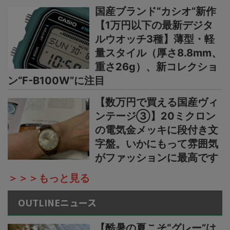
国産ブランド“カシオ”新作
【1万円以下の最新デジタ
ルウオッチ3種】薄型・軽
量スタイル（厚さ8.8mm、
重さ26g）、新コレクショ
ン“F-B100W”に注目
【数万円で買える国産ヴィ
ンテージ③】20ミクロン
の電気金メッキに段付き文
字盤。いかにもって雰囲気
がファッションに最高です
＞＞＞もっと見る
OUTLINEニュース
【酷暑の夏こそ“グレー”は