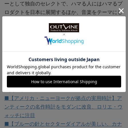
ーとして独自のセレクトで、ハマる人にはハマるプ
ロダクトを日本に展開するほか、音楽をテーマにし
たアパレルブランド、STEREO8のプロデューサー
も務める。家ではネコのゴハン担当でもある。
https://www.instagram.com/spherebranding/
【関連リンク】
■【アメリカ・ニューヨークが拠点の実用時計】ア
ンティークの名作時計をモダンに改良、ロリエ・ウ
ォッチに注目
■【ブルーの針とセクターダイアルが美しい、カナ