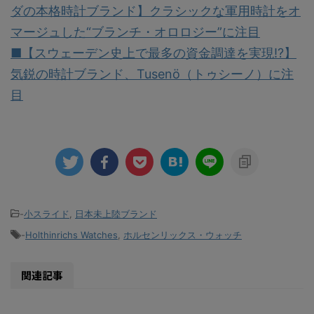
ダの本格時計ブランド】クラシックな軍用時計をオ
マージュした“ブランチ・オロロジー”に注目
■【スウェーデン史上で最多の資金調達を実現!?】
気鋭の時計ブランド、Tusenö（トゥシーノ）に注
目
-
小スライド
,
日本未上陸ブランド
-
Holthinrichs Watches
,
ホルセンリックス・ウォッチ
関連記事