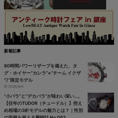
新着記事
80時間パワーリザーブを備えた、タ
グ・ホイヤー“カレラ”×“チーム イクザ
ワ”限定モデル
2026/8/9
“小バラ”と“デカバラ”が味わい深い…。
【往年のTUDOR（チュードル）】控え
め相場の3針モデルの魅力とは？｜性別
の垣根を超える腕時計 No.062