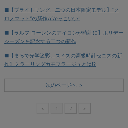
■【ブライトリング、二つの日本限定モデル】“ク
ロノマット”の新作がかっこいい!
■【ラルフ ローレンのアイコンが時計に】ホリデー
シーズンを記念する二つの新作
■【まるで光学迷彩、スイスの高級時計ゼニスの新
作】ミラーリングカモフラージュとは!?
次のページへ >
<
1
2
>