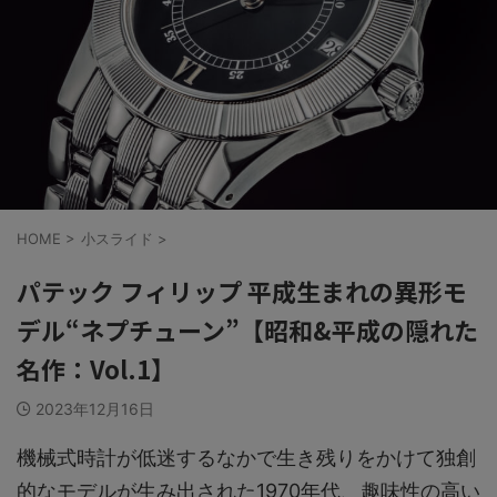
HOME
>
小スライド
>
パテック フィリップ 平成生まれの異形モ
デル“ネプチューン”【昭和&平成の隠れた
名作：Vol.1】
2023年12月16日
機械式時計が低迷するなかで生き残りをかけて独創
的なモデルが生み出された1970年代、趣味性の高い