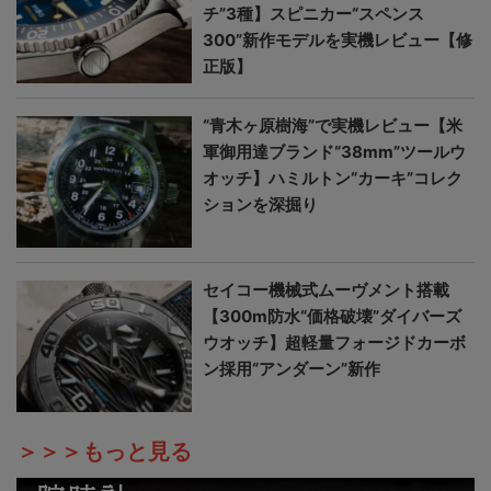
チ”3種】スピニカー“スペンス
300”新作モデルを実機レビュー【修
正版】
“青木ヶ原樹海”で実機レビュー【米
軍御用達ブランド“38mm”ツールウ
オッチ】ハミルトン“カーキ”コレク
ションを深掘り
セイコー機械式ムーヴメント搭載
【300m防水“価格破壊”ダイバーズ
ウオッチ】超軽量フォージドカーボ
ン採用“アンダーン”新作
＞＞＞もっと見る