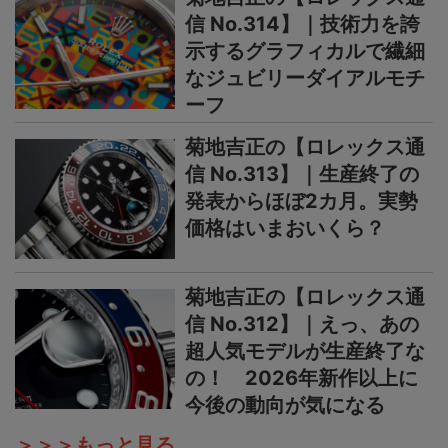
信 No.314】｜技術力を誇
示するグラフィカルで繊細
なジュビリーダイアルモチ
ーフ
菊地吉正の【ロレックス通
信 No.313】｜生産終了の
発表からほぼ2カ月。実勢
価格はいまおいくら？
菊地吉正の【ロレックス通
信 No.312】｜えっ、あの
超人気モデルが生産終了な
の！ 2026年新作以上に
今後の動向が気になる
＞＞＞もっと見る