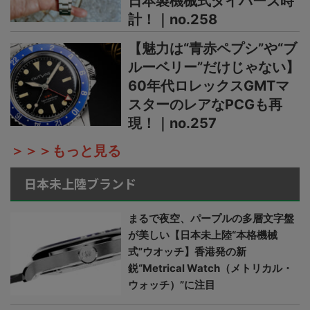
日本製機械式ダイバーズ時
計！｜no.258
【魅力は“青赤ペプシ”や“ブ
ルーベリー”だけじゃない】
60年代ロレックスGMTマ
スターのレアなPCGも再
現！｜no.257
＞＞＞もっと見る
日本未上陸ブランド
まるで夜空、パープルの多層文字盤
が美しい【日本未上陸“本格機械
式”ウオッチ】香港発の新
鋭“Metrical Watch（メトリカル・
ウォッチ）”に注目