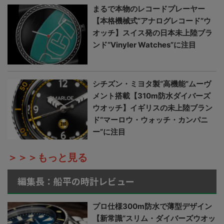
まるで本物のレコードプレーヤー
【本格機械式“アナログレコード”ウ
オッチ】スイス発の日本未上陸ブラ
ンド“Vinyler Watches”に注目
シチズン・ミヨタ製“高機能”ムーヴ
メント搭載【310m防水ダイバーズ
ウオッチ】イギリスの未上陸ブラン
ド“マーロウ・ウォッチ・カンパニ
ー”に注目
＞＞＞もっと見る
編集長：船平の時計レビュー
プロ仕様300m防水で薄型デザイン
【新常識“スリム・ダイバーズウオッ