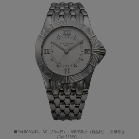
■Ref.5080/1A。SS（36㎜径）。6気圧防水（新品時）。自動巻き
（Cal.315SC）。