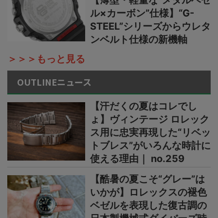
【薄型・軽量な“メタルベゼ
ル×カーボン”仕様】“G-
STEEL”シリーズからウレタ
ンベルト仕様の新機軸
＞＞＞もっと見る
OUTLINEニュース
【汗だくの夏はコレでし
ょ】ヴィンテージ ロレック
ス用に忠実再現した“リベッ
トブレス”がいろんな時計に
使える理由｜ no.259
【酷暑の夏こそ“グレー”は
いかが】ロレックスの褪色
ベゼルを表現した復古調の