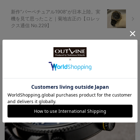
新作“パーペチュアル1908”が日本上陸。実
機を見て思ったこと｜菊地吉正の【ロレッ
クス通信 No.229】
Watch LIFE NEWS
LowBEAT Marketplace
ONLINE SHOP
特許取得“耐衝撃”ウオッチなど