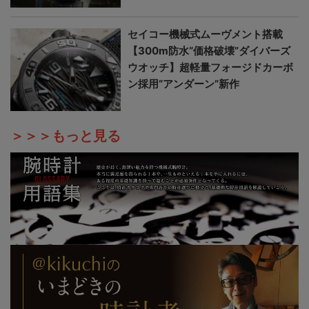
セイコー機械式ムーヴメント搭載
【300m防水“価格破壊”ダイバーズ
ウオッチ】超軽量フォージドカーボ
ン採用“アンダーン”新作
＞＞＞もっと見る