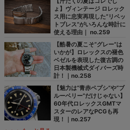
【汗だくの夏はコレでし
ょ】ヴィンテージ ロレック
ス用に忠実再現した“リベッ
トブレス”がいろんな時計に
使える理由｜ no.259
【酷暑の夏こそ“グレー”は
いかが】ロレックスの褪色
ベゼルを表現した復古調の
日本製機械式ダイバーズ時
計！｜no.258
【魅力は“青赤ペプシ”や“ブ
ルーベリー”だけじゃない】
60年代ロレックスGMTマ
スターのレアなPCGも再
現！｜no.257