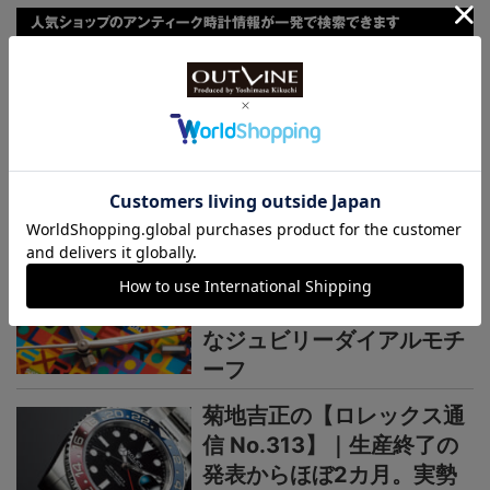
連載記事
ロレックス通信
菊地吉正の【ロレックス通
信 No.314】｜技術力を誇
示するグラフィカルで繊細
なジュビリーダイアルモチ
ーフ
菊地吉正の【ロレックス通
信 No.313】｜生産終了の
発表からほぼ2カ月。実勢