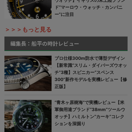
ウオッチ】イギリスの未上陸ブラン
ド“マーロウ・ウォッチ・カンパニ
ー”に注目
＞＞＞もっと見る
編集長：船平の時計レビュー
プロ仕様300m防水で薄型デザイン
【新常識“スリム・ダイバーズウオッ
チ”3種】スピニカー“スペンス
300”新作モデルを実機レビュー【修
正版】
“青木ヶ原樹海”で実機レビュー【米
軍御用達ブランド“38mm”ツールウ
オッチ】ハミルトン“カーキ”コレク
ションを深掘り