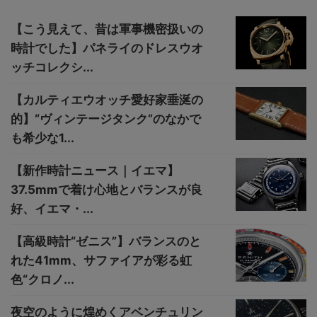
【こう見えて、昔は軍事機密扱いの
時計でした】パネライのドレスウオ
ッチコレクシ...
【カルティエウオッチ愛好家垂涎の
的】“ヴィンテージタンク”のなかで
も希少な1...
【新作時計ニュース｜イエマ】
37.5mmで着け心地とバランスが良
好、イエマ・...
【高級時計“ゼニス”】バランスのと
れた41mm、サファイアが彩る虹
色“クロノ...
夜空のように煌めくアベンチュリン