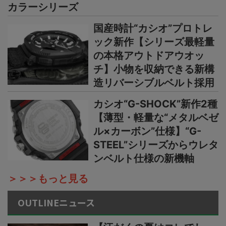
カラーシリーズ
国産時計“カシオ”プロトレ
ック新作【シリーズ最軽量
の本格アウトドアウオッ
チ】小物を収納できる新構
造リバーシブルベルト採用
カシオ“G-SHOCK”新作2種
【薄型・軽量な“メタルベゼ
ル×カーボン”仕様】“G-
STEEL”シリーズからウレタ
ンベルト仕様の新機軸
＞＞＞もっと見る
OUTLINEニュース