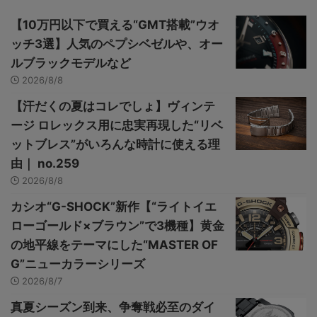
【10万円以下で買える“GMT搭載”ウオ
ッチ3選】人気のペプシベゼルや、オー
ルブラックモデルなど
2026/8/8
【汗だくの夏はコレでしょ】ヴィンテ
ージ ロレックス用に忠実再現した“リベ
ットブレス”がいろんな時計に使える理
由｜ no.259
2026/8/8
カシオ“G-SHOCK”新作【“ライトイエ
ローゴールド×ブラウン”で3機種】黄金
の地平線をテーマにした“MASTER OF
G”ニューカラーシリーズ
2026/8/7
真夏シーズン到来、争奪戦必至のダイ