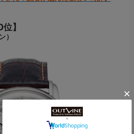
0位】
リン）