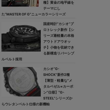
種】黄金の地平線を
テーマにし
た“MASTER OF G”ニューカラーシリーズ
国産時計“カシオ”プ
ロトレック新作【シ
リーズ最軽量の本格
アウトドアウオッ
チ】小物を収納でき
る新構造リバーシブ
ルベルト採用
カシオ“G-
SHOCK”新作2種
【薄型・軽量な“メ
タルベゼル×カーボ
ン”仕様】“G-
STEEL”シリーズか
らウレタンベルト仕様の新機軸