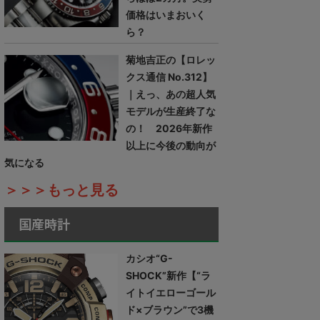
価格はいまおいく
ら？
菊地吉正の【ロレッ
クス通信 No.312】
｜えっ、あの超人気
モデルが生産終了な
の！ 2026年新作
以上に今後の動向が
気になる
＞＞＞もっと見る
国産時計
カシオ“G-
SHOCK”新作【“ラ
イトイエローゴール
ド×ブラウン”で3機