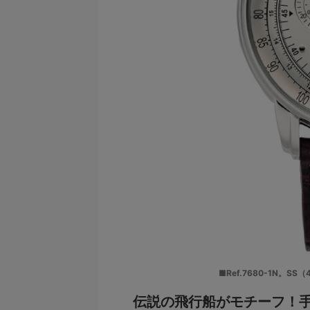
■Ref.7680-1N。
伝説の飛行船がモチーフ！