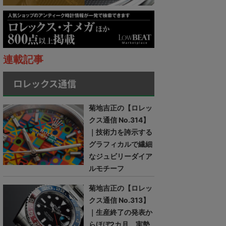
連載記事
ロレックス通信
菊地吉正の【ロレッ
クス通信 No.314】
｜技術力を誇示する
グラフィカルで繊細
なジュビリーダイア
ルモチーフ
菊地吉正の【ロレッ
クス通信 No.313】
｜生産終了の発表か
らほぼ2カ月。実勢