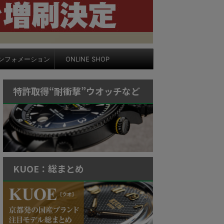
ンフォメーション
ONLINE SHOP
特許取得“耐衝撃”ウオッチなど
KUOE：総まとめ