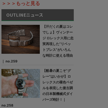
＞＞＞もっと見る
OUTLINEニュース
【汗だくの夏はコレ
でしょ】ヴィンテー
ジ ロレックス用に忠
実再現した“リベッ
トブレス”がいろん
な時計に使える理由
｜ no.259
【酷暑の夏こそ“グ
レー”はいかが】ロ
レックスの褪色ベゼ
ルを表現した復古調
の日本製機械式ダイ
バーズ時計！｜
no.258