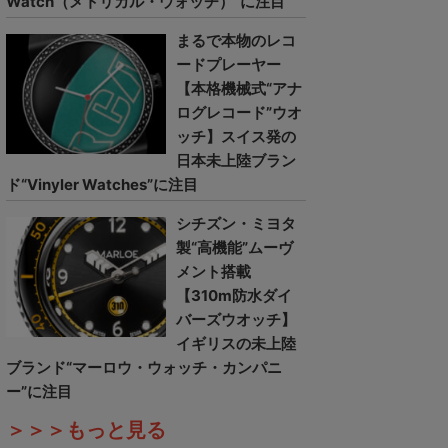
Watch（メトリカル・ウォッチ）”に注目
まるで本物のレコ
ードプレーヤー
【本格機械式“アナ
ログレコード”ウオ
ッチ】スイス発の
日本未上陸ブラン
ド“Vinyler Watches”に注目
シチズン・ミヨタ
製“高機能”ムーヴ
メント搭載
【310m防水ダイ
バーズウオッチ】
イギリスの未上陸
ブランド“マーロウ・ウォッチ・カンパニ
ー”に注目
＞＞＞もっと見る