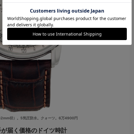
SS（42mm径）。5気圧防水。クォーツ。6万4900円
手が届く価格のドイツ時計