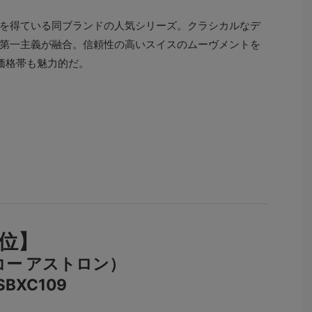
を得ている同ブランドの人気シリーズ。
クラシカルなデ
第一主義が融合。
信頼性の高いスイスのムーヴメントを
価格帯も魅力的だ。
位】
イコー アストロン）
BXC109