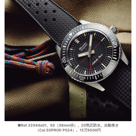
■Ref.32044a01。SS（38mm径）。20気圧防水。自動巻き
（Cal.SOPROD P024）。15万9500円