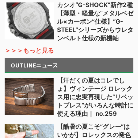
カシオ“G-SHOCK”新作2種
【薄型・軽量な“メタルベゼ
ル×カーボン”仕様】“G-
STEEL”シリーズからウレタ
ンベルト仕様の新機軸
＞＞＞もっと見る
OUTLINEニュース
【汗だくの夏はコレでし
ょ】ヴィンテージ ロレック
ス用に忠実再現した“リベッ
トブレス”がいろんな時計に
使える理由｜ no.259
【酷暑の夏こそ“グレー”は
いかが】ロレックスの褪色