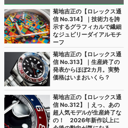
菊地吉正の【ロレックス通
信 No.314】｜技術力を誇
示するグラフィカルで繊細
なジュビリーダイアルモチ
ーフ
菊地吉正の【ロレックス通
信 No.313】｜生産終了の
発表からほぼ2カ月。実勢
価格はいまおいくら？
菊地吉正の【ロレックス通
信 No.312】｜えっ、あの
超人気モデルが生産終了な
の！ 2026年新作以上に