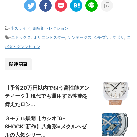
-
小スライド
,
編集部セレクション
-
エドックス
,
オリエントスター
,
ケンテックス
,
シチズン
,
ダボサ
,
ニ
バダ・グレンヒェン
関連記事
【予算20万円以内で狙う高性能アン
ティーク】現代でも通用する性能を
備えたロン...
３モデル展開【カシオ“G-
SHOCK”新作】八角形×メタルベゼ
ルの人気シリー...