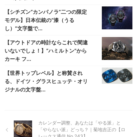
【シチズン“カンパノラ”二つの限定
モデル】日本伝統の“漆（うる
し）”文字盤で...
【アウトドアの時計ならこれで間違
いないでしょ！】“ハミルトン”から
カーキ フ...
【世界トップレベル】と称賛され
る、ドイツ・グラスヒュッテ・オリ
ジナルの文字盤...
カレンダー調整、あなたは「やる派」と
「やらない派」どっち？｜菊地吉正の【ロ
レックス通信 No.243】