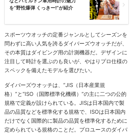
などハミルトン軍用時計の魅力
を“野性爆弾 くっきー!”が紹介
スポーツウオッチの定番ジャンルとしてシーズンを
問わずに高い人気を誇るダイバーズウオッチだが、
その本質はダイビング用の計測機器だ。デザインに
注目して時計を選ぶのも良いが、やはりプロ仕様の
スペックを備えたモデルを選びたい。
ダイバーズウオッチは、“JIS
（日本産業規
格）
”と“ISO
（国際標準化機構）
”の主に二つの公的
規格で定義が設けられている。
JISは日本国内で製
品の品質などを標準化する規格で、ISOは
日本国内
だけでなく国際的に製品の品質を標準化するために
定められている規格のことだ。
プロユースのダイバ