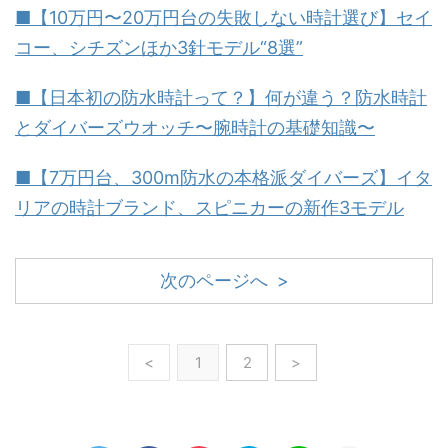
■【10万円〜20万円台の失敗しない時計選び】セイ
コー、シチズンほか3針モデル“8選”
■【日本初の防水時計って？】何が違う？防水時計
とダイバーズウオッチ〜腕時計の基礎知識〜
■【7万円台、300m防水の本格派ダイバーズ】イタ
リアの時計ブランド、スピニカーの新作3モデル
次のページへ >
<
1
2
>