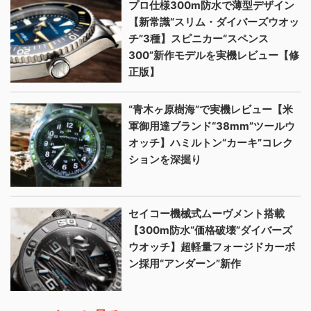
プロ仕様300m防水で薄型デザイン
【新常識“スリム・ダイバーズウオッ
チ”3種】スピニカー“スペンス
300”新作モデルを実機レビュー【修
正版】
“青木ヶ原樹海”で実機レビュー【米
軍御用達ブランド“38mm”ツールウ
オッチ】ハミルトン“カーキ”コレク
ションを深掘り
セイコー機械式ムーヴメント搭載
【300m防水“価格破壊”ダイバーズ
ウオッチ】超軽量フォージドカーボ
ン採用“アンダーン”新作