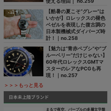
使える理由｜ no.259
【酷暑の夏こそ“グレー”は
いかが】ロレックスの褪色
ベゼルを表現した復古調の
日本製機械式ダイバーズ時
計！｜no.258
【魅力は“青赤ペプシ”や“ブ
ルーベリー”だけじゃない】
60年代ロレックスGMTマ
スターのレアなPCGも再
現！｜no.257
＞＞＞もっと見る
日本未上陸ブランド
まるで夜空、パープルの多層文字盤