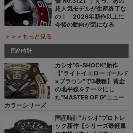
信 No.312】｜えっ、あの
超人気モデルが生産終了な
の！ 2026年新作以上に
今後の動向が気になる
＞＞＞もっと見る
国産時計
カシオ“G-SHOCK”新作
【“ライトイエローゴールド
×ブラウン”で3機種】黄金
の地平線をテーマにし
た“MASTER OF G”ニュー
カラーシリーズ
国産時計“カシオ”プロトレ
ック新作【シリーズ最軽量