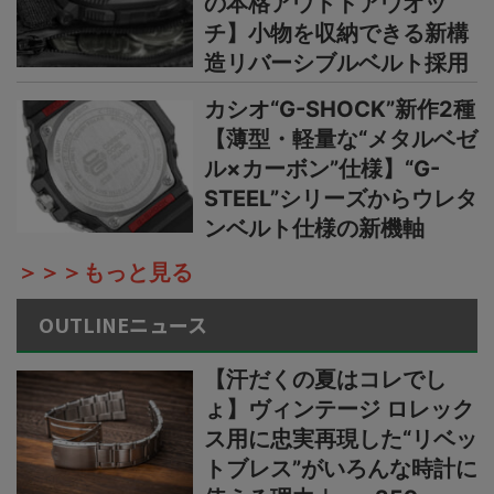
の本格アウトドアウオッ
チ】小物を収納できる新構
造リバーシブルベルト採用
カシオ“G-SHOCK”新作2種
【薄型・軽量な“メタルベゼ
ル×カーボン”仕様】“G-
STEEL”シリーズからウレタ
ンベルト仕様の新機軸
＞＞＞もっと見る
OUTLINEニュース
【汗だくの夏はコレでし
ょ】ヴィンテージ ロレック
ス用に忠実再現した“リベッ
トブレス”がいろんな時計に