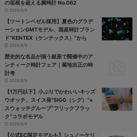
の垣根を超える腕時計 No.062
2026/8/9
【ツートンベゼル採用】夏色のグラデ
ーションGMTモデル、国産時計ブラン
ド“KENTEX（ケンテックス）”から
2026/8/9
歴史的な名品が揃う銀座で開催中のア
ンティーク時計フェア｜菊地吉正の時
計考
2026/8/9
【1万円以下】小ぶりでかわいいキッズ
ウオッチ、スイス発“SIGG（シグ）”×
スウォッチグループ“フリックフラッ
ク”コラボモデル
2026/8/8
【公式EC限定モデルも】シュノーケリ