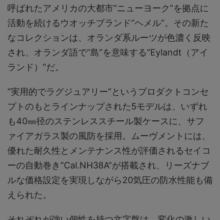
呼ばれたアメリカの大都市“ニューヨーク”を拠点に
活動を続けるウオッチブランド“ヘメル”。その新た
なコレクションは、オランダ系ルーツが色濃く反映
され、オランダ語で“島”を意味する“Eylandt（アイ
ランド）”だ。
“実用的でラグジュアリー”というプロダクトコンセ
プトのもとラインナップされた5モデルは、いずれ
も40㎜径のステンレススチール製ケースに、サフ
ァイアガラス製の風防を採用。ムーヴメントには、
優れた耐久性とメンテナンス性が評価されるセイコ
ーの自動巻き“Cal.NH38A”が搭載され、リーズナブ
ルな価格設定を実現しながら20気圧の防水性能も備
えられた。
それぞれが強い個性を持つ文字盤は、変化の激しい