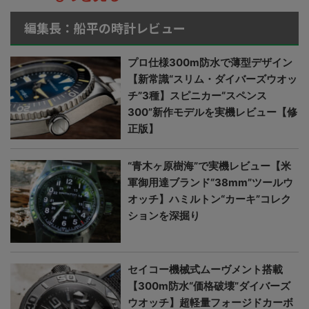
編集長：船平の時計レビュー
プロ仕様300m防水で薄型デザイン
【新常識“スリム・ダイバーズウオッ
チ”3種】スピニカー“スペンス
300”新作モデルを実機レビュー【修
正版】
“青木ヶ原樹海”で実機レビュー【米
軍御用達ブランド“38mm”ツールウ
オッチ】ハミルトン“カーキ”コレク
ションを深掘り
セイコー機械式ムーヴメント搭載
【300m防水“価格破壊”ダイバーズ
ウオッチ】超軽量フォージドカーボ