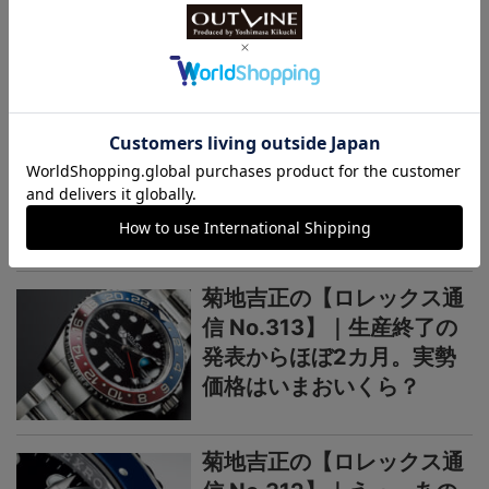
連載記事
ロレックス通信
菊地吉正の【ロレックス通
信 No.314】｜技術力を誇
示するグラフィカルで繊細
なジュビリーダイアルモチ
ーフ
菊地吉正の【ロレックス通
信 No.313】｜生産終了の
発表からほぼ2カ月。実勢
価格はいまおいくら？
菊地吉正の【ロレックス通