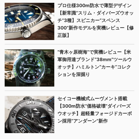
プロ仕様300m防水で薄型デザイン
【新常識“スリム・ダイバーズウオッ
チ”3種】スピニカー“スペンス
300”新作モデルを実機レビュー【修
正版】
“青木ヶ原樹海”で実機レビュー【米
軍御用達ブランド“38mm”ツールウ
オッチ】ハミルトン“カーキ”コレク
ションを深掘り
セイコー機械式ムーヴメント搭載
【300m防水“価格破壊”ダイバーズ
ウオッチ】超軽量フォージドカーボ
ン採用“アンダーン”新作