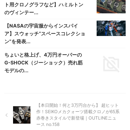
ト用クロノグラフなど】ハミルトン
のヴィンテー...
【NASAの宇宙服からインスパイ
ア】スウォッチ“スペースコレクショ
ン”を発表...
ちょいと格上げ、4万円オーバーの
G-SHOCK（ジーショック）売れ筋
モデルの...
【本日開始！何と3万円台から】 超ヒット
作！SEIKOメカクォーツ搭載クロノが65系
赤巻きスタイルで新登場｜OUTLINEニュ
ース no.158