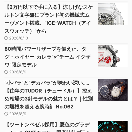
【2万円以下で手に入る】涼しげなスケ
ルトン文字盤にブランド初の機械式ム
ーヴメント搭載、“ICE-WATCH（アイ
スウォッチ）”から
2026/8/10
80時間パワーリザーブを備えた、タ
グ・ホイヤー“カレラ”×“チーム イクザ
ワ”限定モデル
2026/8/9
“小バラ”と“デカバラ”が味わい深い…。
【往年のTUDOR（チュードル）】控え
め相場の3針モデルの魅力とは？｜性別
の垣根を超える腕時計 No.062
2026/8/9
【ツートンベゼル採用】夏色のグラデ