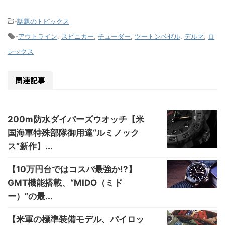
-
話題のトピックス
-
アウトライン
,
スピニカー
,
チューダー
,
ツートンベゼル
,
デルマ
,
ロ
レックス
関連記事
200m防水ダイバーズウオッチ【米
国海軍特殊部隊御用達“ルミノック
ス”新作】...
【10万円台ではコスパ最強か!?】
GMT機能搭載、“MIDO（ミド
ー）”の最...
【米軍の標準装備モデル、パイロッ