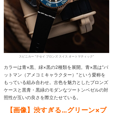
スピニカー “テセイ ブロンズ スイス オートマティック”
カラーは青×黒、緑×黒の2種類を展開。青×黒は“バ
ットマン（アメコミキャラクター）”という愛称を
もっている組み合わせ。古色を魅力としたブロンズ
ケースと黒青・黒緑のモダンなツートンベゼルの対
照性が互いの良さを際立たせている。
【画像】渋すぎる…グリーン×ブ