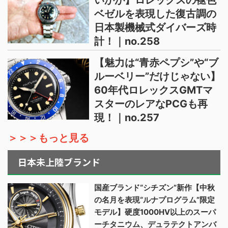
いかが】ロレックスの褪色
ベゼルを表現した復古調の
日本製機械式ダイバーズ時
計！｜no.258
【魅力は“青赤ペプシ”や“ブ
ルーベリー”だけじゃない】
60年代ロレックスGMTマ
スターのレアなPCGも再
現！｜no.257
＞＞＞もっと見る
日本未上陸ブランド
国産ブランド“シチズン”新作【中秋
の名月を表現“ルナプログラム”限定
モデル】硬度1000HV以上のスーパ
ーチタニウム、デュラテクトアンバ