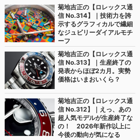
菊地吉正の【ロレックス通
信 No.314】｜技術力を誇
示するグラフィカルで繊細
なジュビリーダイアルモチ
ーフ
菊地吉正の【ロレックス通
信 No.313】｜生産終了の
発表からほぼ2カ月。実勢
価格はいまおいくら？
菊地吉正の【ロレックス通
信 No.312】｜えっ、あの
超人気モデルが生産終了な
の！ 2026年新作以上に
今後の動向が気になる