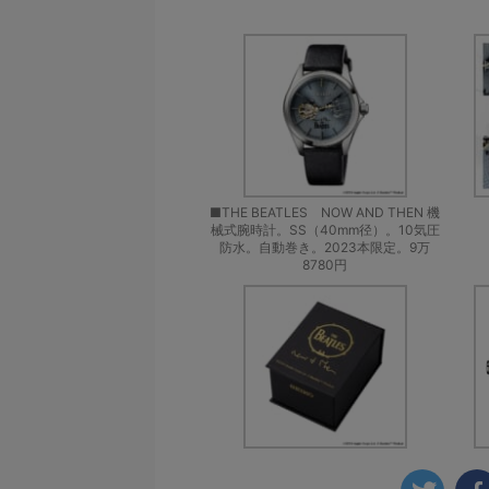
■THE BEATLES NOW AND THEN 機
械式腕時計。SS（40mm径）。10気圧
防水。自動巻き。2023本限定。9万
8780円