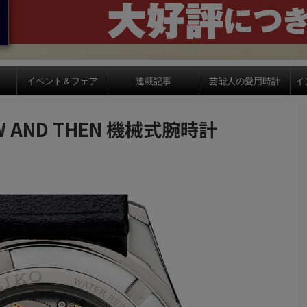
イベント＆フェア
連載記事
芸能人の愛用時計
イ
OW AND THEN 機械式腕時計