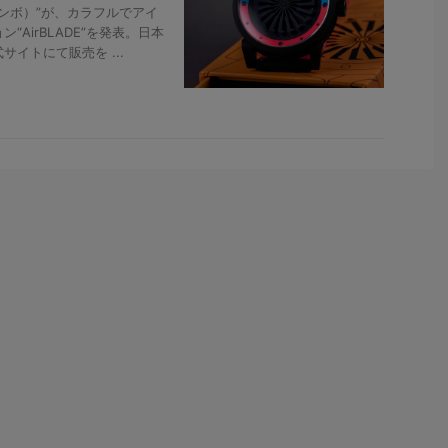
ジンボ）”が、カラフルでアイ
AirBLADE”を発表。日本
イトにて販売を ...