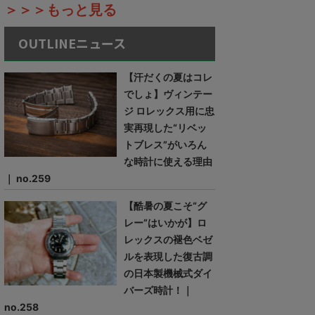
＞＞＞もっと見る
OUTLINEニュース
【汗だくの夏はコレ
でしょ】ヴィンテー
ジ ロレックス用に忠
実再現した“リベッ
トブレス”がいろん
な時計に使える理由
｜ no.259
【酷暑の夏こそ“グ
レー”はいかが】ロ
レックスの褪色ベゼ
ルを表現した復古調
の日本製機械式ダイ
バーズ時計！｜
no.258