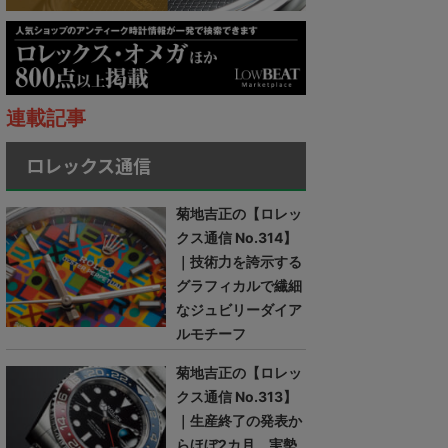
連載記事
ロレックス通信
菊地吉正の【ロレッ
クス通信 No.314】
｜技術力を誇示する
グラフィカルで繊細
なジュビリーダイア
ルモチーフ
菊地吉正の【ロレッ
クス通信 No.313】
｜生産終了の発表か
らほぼ2カ月。実勢