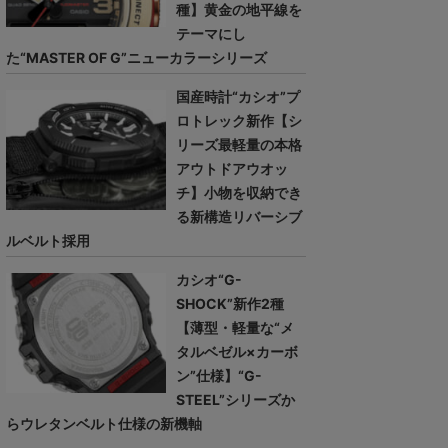
種】黄金の地平線を
テーマにし
た“MASTER OF G”ニューカラーシリーズ
国産時計“カシオ”プ
ロトレック新作【シ
リーズ最軽量の本格
アウトドアウオッ
チ】小物を収納でき
る新構造リバーシブ
ルベルト採用
カシオ“G-
SHOCK”新作2種
【薄型・軽量な“メ
タルベゼル×カーボ
ン”仕様】“G-
STEEL”シリーズか
らウレタンベルト仕様の新機軸