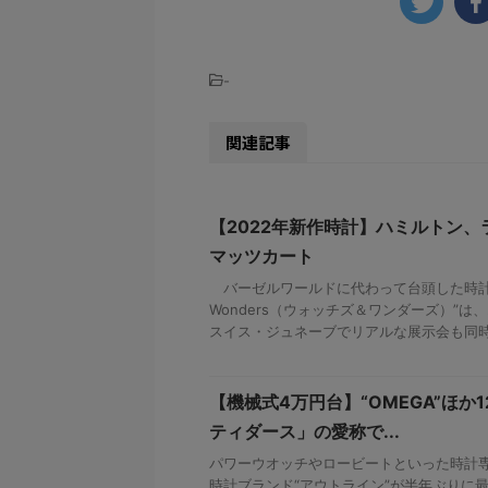
-
関連記事
【2022年新作時計】ハミルトン
マッツカート
バーゼルワールドに代わって台頭した時計見本市
Wonders（ウォッチズ＆ワンダーズ）”
スイス・ジュネーブでリアルな展示会も同時開
【機械式4万円台】“OMEGA”ほか
ティダース」の愛称で...
パワーウオッチやロービートといった時計
時計ブランド“アウトライン”が半年ぶりに