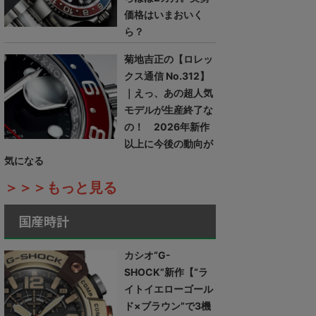
価格はいまおいく
ら？
菊地吉正の【ロレッ
クス通信 No.312】
｜えっ、あの超人気
モデルが生産終了な
の！ 2026年新作
以上に今後の動向が
気になる
＞＞＞もっと見る
国産時計
カシオ“G-
SHOCK”新作【“ラ
イトイエローゴール
ド×ブラウン”で3機