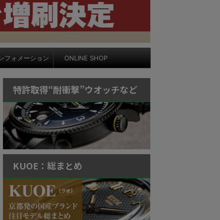
ンフォメーション
ONLINE SHOP
特許取得“耐衝撃”ウオッチなど
KUOE：総まとめ