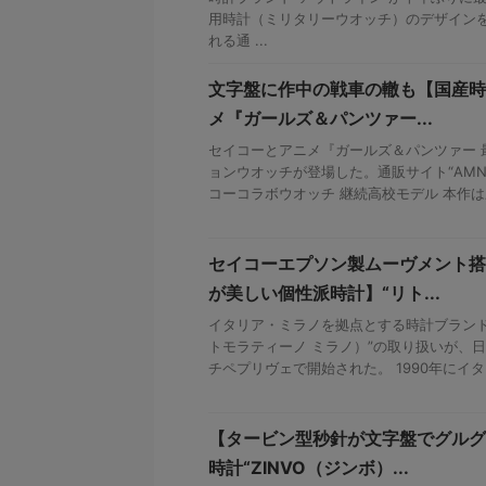
用時計（ミリタリーウオッチ）のデザイン
れる通 ...
文字盤に作中の戦車の轍も【国産時
メ『ガールズ＆パンツァー...
セイコーとアニメ『ガールズ＆パンツァー 
ョンウオッチが登場した。通販サイト“AMNI
コーコラボウオッチ 継続高校モデル 本作は劇
セイコーエプソン製ムーヴメント搭
が美しい個性派時計】“リト...
イタリア・ミラノを拠点とする時計ブランド“Ritm
トモラティーノ ミラノ）”の取り扱いが、
チペプリヴェで開始された。 1990年にイタリア
【タービン型秒針が文字盤でグルグ
時計“ZINVO（ジンボ）...