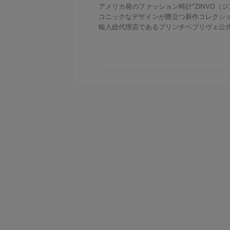
アメリカ発のファッション時計“ZINVO（
コニックなデザインが際立つ新作コレクション“
輸入総代理店であるプリンチペプリヴェ公式サ