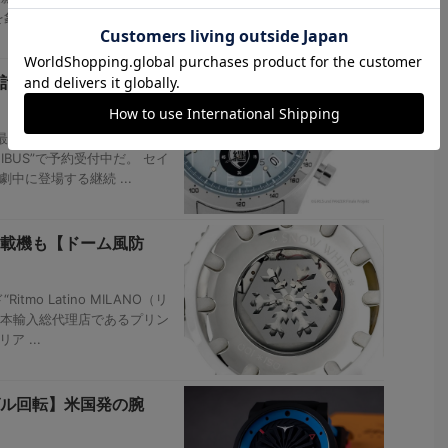
を象徴する傑作としても知ら
計“セイコー”×アニ
最終章』によるコラボレーシ
BUS”で予約受付中だ。 セイ
中に登場する継続 ...
載機も【ドーム風防
o Latino MILANO（リ
日本輸入総代理店であるプリン
 ...
ル回転】米国発の腕