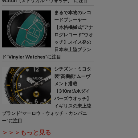
Watch（メトリカル・ウォッチ）”に注目
まるで本物のレコ
ードプレーヤー
【本格機械式“アナ
ログレコード”ウオ
ッチ】スイス発の
日本未上陸ブラン
ド“Vinyler Watches”に注目
シチズン・ミヨタ
製“高機能”ムーヴ
メント搭載
【310m防水ダイ
バーズウオッチ】
イギリスの未上陸
ブランド“マーロウ・ウォッチ・カンパニ
ー”に注目
＞＞＞もっと見る