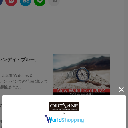
、ランディ・ブルー、
“Watches &
は、オンラインでの発表に加えて
催された。 ...
12社が製造し「ダー
専門誌の総編集長が展開する
最新作を公開した。今回は軍