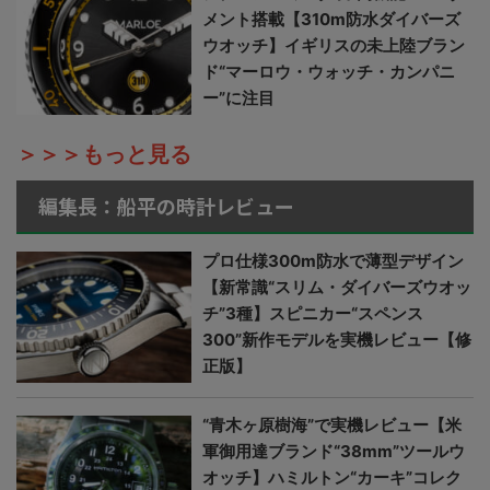
メント搭載【310m防水ダイバーズ
ウオッチ】イギリスの未上陸ブラン
ド“マーロウ・ウォッチ・カンパニ
ー”に注目
＞＞＞もっと見る
編集長：船平の時計レビュー
プロ仕様300m防水で薄型デザイン
【新常識“スリム・ダイバーズウオッ
チ”3種】スピニカー“スペンス
300”新作モデルを実機レビュー【修
正版】
“青木ヶ原樹海”で実機レビュー【米
軍御用達ブランド“38mm”ツールウ
オッチ】ハミルトン“カーキ”コレク