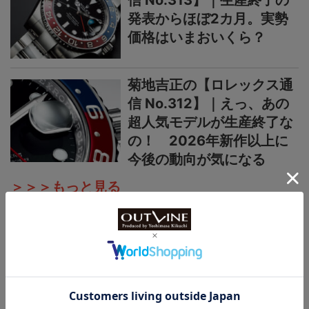
発表からほぼ2カ月。実勢
価格はいまおいくら？
菊地吉正の【ロレックス通
信 No.312】｜えっ、あの
超人気モデルが生産終了な
の！ 2026年新作以上に
今後の動向が気になる
＞＞＞もっと見る
国産時計
カシオ“G-SHOCK”新作
【“ライトイエローゴールド
×ブラウン”で3機種】黄金