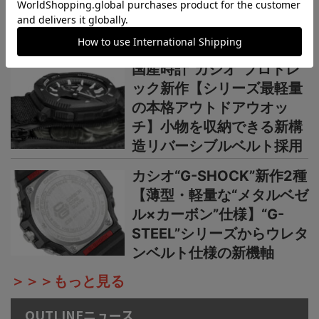
の地平線をテーマにし
た“MASTER OF G”ニュー
カラーシリーズ
国産時計“カシオ”プロトレ
ック新作【シリーズ最軽量
の本格アウトドアウオッ
チ】小物を収納できる新構
造リバーシブルベルト採用
カシオ“G-SHOCK”新作2種
【薄型・軽量な“メタルベゼ
ル×カーボン”仕様】“G-
STEEL”シリーズからウレタ
ンベルト仕様の新機軸
＞＞＞もっと見る
OUTLINEニュース