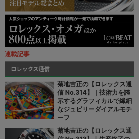
連載記事
ロレックス通信
菊地吉正の【ロレックス通
信 No.314】｜技術力を誇
示するグラフィカルで繊細
なジュビリーダイアルモチ
ーフ
菊地吉正の【ロレックス通
信 No.313】｜生産終了の