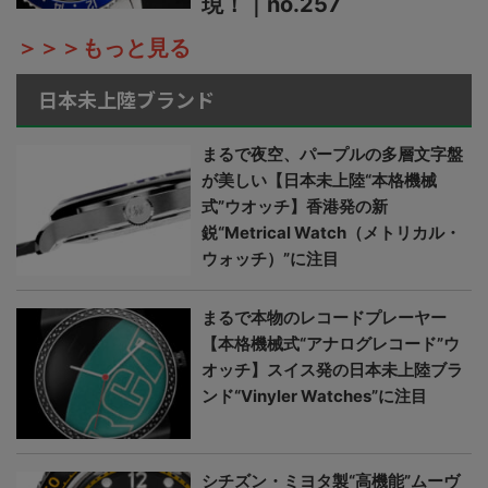
現！｜no.257
＞＞＞もっと見る
日本未上陸ブランド
まるで夜空、パープルの多層文字盤
が美しい【日本未上陸“本格機械
式”ウオッチ】香港発の新
鋭“Metrical Watch（メトリカル・
ウォッチ）”に注目
まるで本物のレコードプレーヤー
【本格機械式“アナログレコード”ウ
オッチ】スイス発の日本未上陸ブラ
ンド“Vinyler Watches”に注目
シチズン・ミヨタ製“高機能”ムーヴ