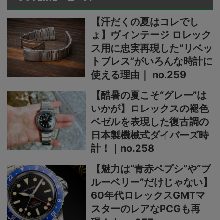
【汗だくの夏はコレでし
ょ】ヴィンテージ ロレック
ス用に忠実再現した“リベッ
トブレス”がいろんな時計に
使える理由｜ no.259
【酷暑の夏こそ“グレー”は
いかが】ロレックスの褪色
ベゼルを表現した復古調の
日本製機械式ダイバーズ時
計！｜no.258
【魅力は“青赤ペプシ”や“ブ
ルーベリー”だけじゃない】
60年代ロレックスGMTマ
スターのレアなPCGも再