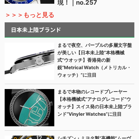
現！｜no.257
＞＞＞もっと見る
日本未上陸ブランド
まるで夜空、パープルの多層文字盤
が美しい【日本未上陸“本格機械
式”ウオッチ】香港発の新
鋭“Metrical Watch（メトリカル・
ウォッチ）”に注目
まるで本物のレコードプレーヤー
【本格機械式“アナログレコード”ウ
オッチ】スイス発の日本未上陸ブラ
ンド“Vinyler Watches”に注目
シチズン・ミヨタ製“高機能”ムーヴ