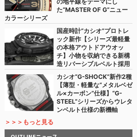
の地平線をテーマにし
た“MASTER OF G”ニュー
カラーシリーズ
国産時計“カシオ”プロトレ
ック新作【シリーズ最軽量
の本格アウトドアウオッ
チ】小物を収納できる新構
造リバーシブルベルト採用
カシオ“G-SHOCK”新作2種
【薄型・軽量な“メタルベゼ
ル×カーボン”仕様】“G-
STEEL”シリーズからウレタ
ンベルト仕様の新機軸
＞＞＞もっと見る
OUTLINEニュース