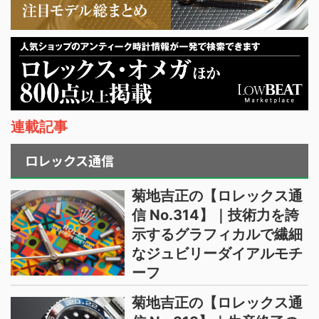
連載記事
ロレックス通信
菊地吉正の【ロレックス通
信 No.314】｜技術力を誇
示するグラフィカルで繊細
なジュビリーダイアルモチ
ーフ
菊地吉正の【ロレックス通