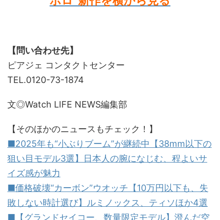
ポロ”新作を横から見る
【問い合わせ先】
ピアジェ コンタクトセンター
TEL.0120-73-1874
文◎Watch LIFE NEWS編集部
【そのほかのニュースもチェック！】
■2025年も“小ぶりブーム”が継続中【38mm以下の
狙い目モデル3選】日本人の腕になじむ、程よいサ
イズ感が魅力
■価格破壊“カーボン”ウオッチ【10万円以下も、失
敗しない時計選び】ルミノックス、ティソほか4選
■【グランドセイコー、数量限定モデル】澄んだ空