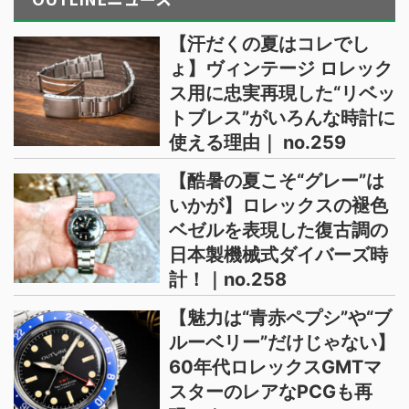
【汗だくの夏はコレでし
ょ】ヴィンテージ ロレック
ス用に忠実再現した“リベッ
トブレス”がいろんな時計に
使える理由｜ no.259
【酷暑の夏こそ“グレー”は
いかが】ロレックスの褪色
ベゼルを表現した復古調の
日本製機械式ダイバーズ時
計！｜no.258
【魅力は“青赤ペプシ”や“ブ
ルーベリー”だけじゃない】
60年代ロレックスGMTマ
スターのレアなPCGも再