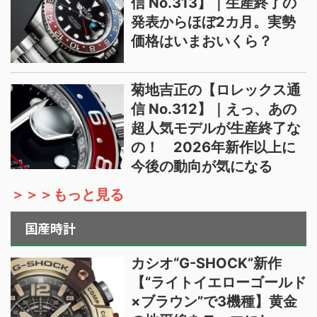
信 No.313】｜生産終了の
発表からほぼ2カ月。実勢
価格はいまおいくら？
菊地吉正の【ロレックス通
信 No.312】｜えっ、あの
超人気モデルが生産終了な
の！ 2026年新作以上に
今後の動向が気になる
＞＞＞もっと見る
国産時計
カシオ“G-SHOCK”新作
【“ライトイエローゴールド
×ブラウン”で3機種】黄金