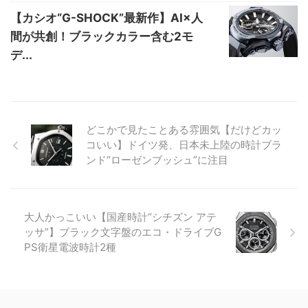
【カシオ“G-SHOCK”最新作】AI×人
間が共創！ブラックカラー含む2モ
デ...
どこかで見たことある雰囲気【だけどカッ
コいい】ドイツ発、日本未上陸の時計ブラ
ンド“ローゼンブッシュ”に注目
大人かっこいい【国産時計“シチズン アテ
ッサ”】ブラック文字盤のエコ・ドライブG
PS衛星電波時計2種