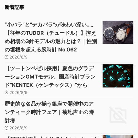
新着記事
“小バラ”と“デカバラ”が味わい深い…。
【往年のTUDOR（チュードル）】控え
め相場の3針モデルの魅力とは？｜性別
の垣根を超える腕時計 No.062
2026/8/9
【ツートンベゼル採用】夏色のグラデ
ーションGMTモデル、国産時計ブラン
ド“KENTEX（ケンテックス）”から
2026/8/9
歴史的な名品が揃う銀座で開催中のア
ンティーク時計フェア｜菊地吉正の時
計考
2026/8/9