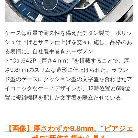
ケースは軽量で耐久性を備えたチタン製で、ポリッ
シュ仕上げとサテン仕上げを交互に施し、品格のあ
る表情に。自社製手巻きムーヴメン
ト“Cal.642P（厚さ4mm）”を搭載することで、厚
さ9.8mmのスリムな造形に仕上げられた。ラウン
ド型のケースにクッション型の文字盤を合わせたア
イコニックなケースデザインが、12時位置と6時位
置に複雑機構を配した文字盤を際立たせている。
【画像】厚さわずか9.8mm、“ピアジェ