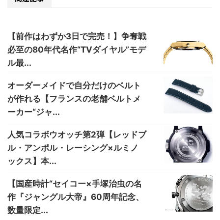
【前作はわずか3日で完売！】争奪戦
必至の80年代名作“TVダイヤル”モデ
ル最...
オーダーメイドで自分だけのベルト
が作れる【フランスの老舗ベルトメ
ーカー“ジャ...
人気コラボウオッチ第2弾【レッドブ
ル・アンポル・レーシング×ルミノ
ックス】本...
【国産時計“セイコー×手塚治虫の名
作『ジャングル大帝』60周年記念、
数量限定...