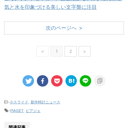
気と水を印象づける美しい文字盤に注目
次のページへ >
<
1
2
>
-
小スライド
,
新作時計ニュース
-
PIAGET
,
ピアジェ
関連記事