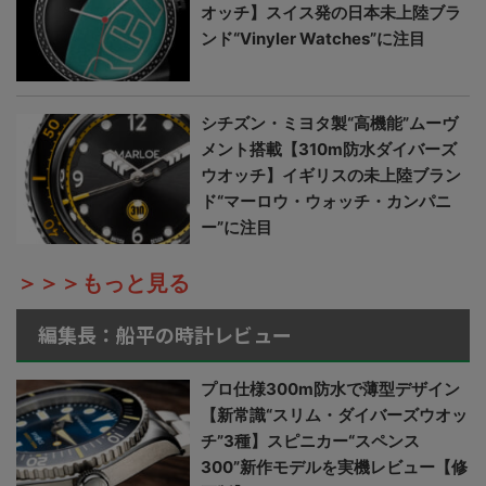
オッチ】スイス発の日本未上陸ブラ
ンド“Vinyler Watches”に注目
シチズン・ミヨタ製“高機能”ムーヴ
メント搭載【310m防水ダイバーズ
ウオッチ】イギリスの未上陸ブラン
ド“マーロウ・ウォッチ・カンパニ
ー”に注目
＞＞＞もっと見る
編集長：船平の時計レビュー
プロ仕様300m防水で薄型デザイン
【新常識“スリム・ダイバーズウオッ
チ”3種】スピニカー“スペンス
300”新作モデルを実機レビュー【修