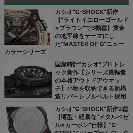
カシオ“G-SHOCK”新作
【“ライトイエローゴールド
×ブラウン”で3機種】黄金
の地平線をテーマにし
た“MASTER OF G”ニュー
カラーシリーズ
国産時計“カシオ”プロトレ
ック新作【シリーズ最軽量
の本格アウトドアウオッ
チ】小物を収納できる新構
造リバーシブルベルト採用
カシオ“G-SHOCK”新作2種
【薄型・軽量な“メタルベゼ
ル×カーボン”仕様】“G-
STEEL”シリーズからウレタ