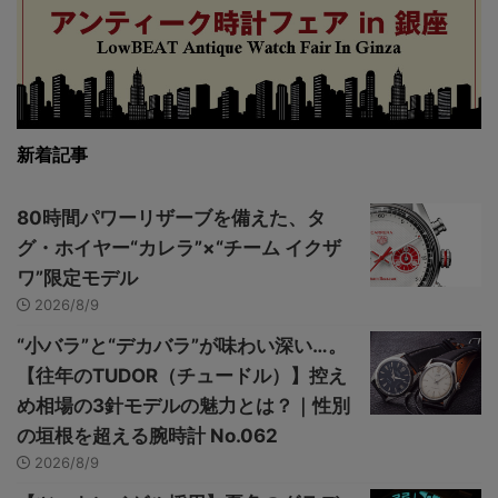
新着記事
80時間パワーリザーブを備えた、タ
グ・ホイヤー“カレラ”×“チーム イクザ
ワ”限定モデル
2026/8/9
“小バラ”と“デカバラ”が味わい深い…。
【往年のTUDOR（チュードル）】控え
め相場の3針モデルの魅力とは？｜性別
の垣根を超える腕時計 No.062
2026/8/9