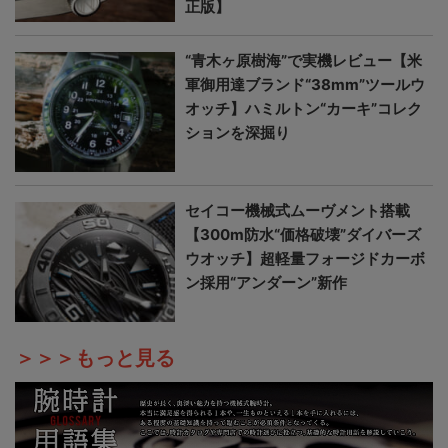
正版】
“青木ヶ原樹海”で実機レビュー【米
軍御用達ブランド“38mm”ツールウ
オッチ】ハミルトン“カーキ”コレク
ションを深掘り
セイコー機械式ムーヴメント搭載
【300m防水“価格破壊”ダイバーズ
ウオッチ】超軽量フォージドカーボ
ン採用“アンダーン”新作
＞＞＞もっと見る