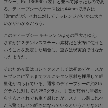
プシー、Ref.136660（左）と並べて撮ったものであ
る。ティープシーのケース径は44mmで厚さは
18mmだが、それに対してチャレンジがいかに大き
いかがわかるだろう。
このディープシー チャレンジはその巨大さゆえ、
さすがにステンレススチール素材だと実際に使うと
いうことを想定した場合に、重さは現実的ではなか
ったようだ。
そのため今回はロレックスとしては初めてケースか
らブレスに至るまでフルにチタン素材を採用して軽
量化が図られている。通常のディープシーの約215
グラムに対して約250グラム。手首が貧弱な筆者か
らするとそれでも重く感じたが、スチール製に比べ
たら驚くほどの軽さになっているということなのだ