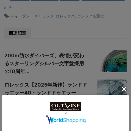
計考
-
ディープシー チャレンジ
,
ロレックス
,
ロレックス通信
関連記事
200m防水ダイバーズ、表情が変わ
るスターリングシルバー文字盤採用
の10周年...
ロレックス【2025年新作】ランドド
ゥエラー40・ランドドゥエラー
36【速報...
【"アラン・シルベスタイン"でトゥ
ールビヨン！】ルイ・エラールがブ
ランド初の...