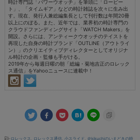
時計専門誌「パワーウオッチ」を筆頭に「ロービー
ト」、「タイムギア」などの時計雑誌を次々に生み出
す。現在、発行人兼総編集長として刊行数は年間20冊
以上にのぼる。また、近年では、業界初の時計専門の
クラウドファンディングサイト「WATCH Makers」を
開設。さらには、アンティークウオッチのテイストを
再現した自身の時計ブランド「OUTLINE（アウトライ
ン）」のクリエイティブディレクターとしてオリジナ
ル時計の企画・監修も手がける。
2019年から毎週日曜の朝「総編・菊地吉正のロレック
ス通信」をYahooニュースに連載中！
-
ロレックス
,
ロレックス通信
,
小スライド
,
＠kikuchiのいまどきの時