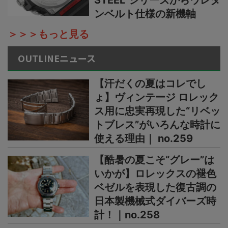
ンベルト仕様の新機軸
＞＞＞もっと見る
OUTLINEニュース
【汗だくの夏はコレでし
ょ】ヴィンテージ ロレック
ス用に忠実再現した“リベッ
トブレス”がいろんな時計に
使える理由｜ no.259
【酷暑の夏こそ“グレー”は
いかが】ロレックスの褪色
ベゼルを表現した復古調の
日本製機械式ダイバーズ時
計！｜no.258