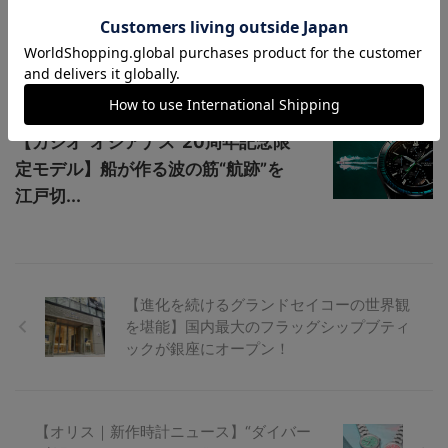
【懐中時計テイスト】スピークマリ
ンより、“ニューピカデリー”ケース
の新作が登...
【カシオ“オシアナス”20周年記念限
定モデル】船が作る波の筋“航跡”を
江戸切...
【進化を続けるグランドセイコーの世界観
を堪能】国内最大のフラッグシップブティ
ックが銀座にオープン！
【オリス｜新作時計ニュース】“ダイバー