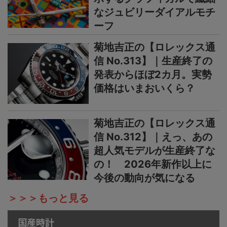
なジュビリーダイアルモチ
ーフ
菊地吉正の【ロレックス通
信 No.313】｜生産終了の
発表からほぼ2カ月。実勢
価格はいまおいくら？
菊地吉正の【ロレックス通
信 No.312】｜えっ、あの
超人気モデルが生産終了な
の！ 2026年新作以上に
今後の動向が気になる
＞＞＞もっと見る
国産時計