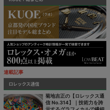
連載記事
ロレックス通信
菊地吉正の【ロレックス通
信 No.314】｜技術力を誇
示するグラフィカルで繊細