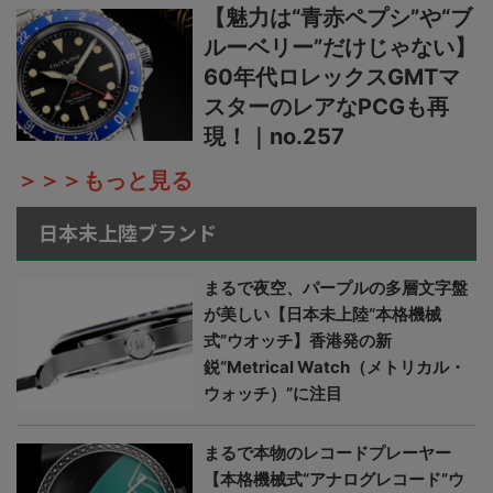
【魅力は“青赤ペプシ”や“ブ
ルーベリー”だけじゃない】
60年代ロレックスGMTマ
スターのレアなPCGも再
現！｜no.257
＞＞＞もっと見る
日本未上陸ブランド
まるで夜空、パープルの多層文字盤
が美しい【日本未上陸“本格機械
式”ウオッチ】香港発の新
鋭“Metrical Watch（メトリカル・
ウォッチ）”に注目
まるで本物のレコードプレーヤー
【本格機械式“アナログレコード”ウ