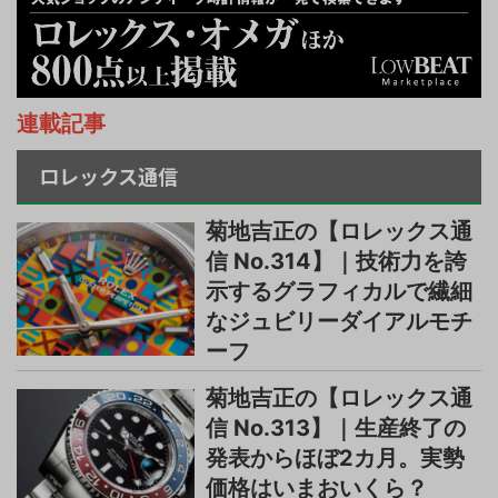
連載記事
ロレックス通信
菊地吉正の【ロレックス通
信 No.314】｜技術力を誇
示するグラフィカルで繊細
なジュビリーダイアルモチ
ーフ
菊地吉正の【ロレックス通
信 No.313】｜生産終了の
発表からほぼ2カ月。実勢
価格はいまおいくら？