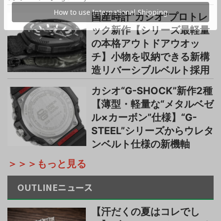
国産時計“カシオ”プロトレ
ック新作【シリーズ最軽量
の本格アウトドアウオッ
チ】小物を収納できる新構
造リバーシブルベルト採用
カシオ“G-SHOCK”新作2種
【薄型・軽量な“メタルベゼ
ル×カーボン”仕様】“G-
STEEL”シリーズからウレタ
ンベルト仕様の新機軸
＞＞＞もっと見る
OUTLINEニュース
【汗だくの夏はコレでし