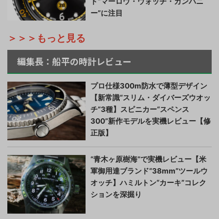
ド“マーロウ・ウォッチ・カンパニ
ー”に注目
＞＞＞もっと見る
編集長：船平の時計レビュー
プロ仕様300m防水で薄型デザイン
【新常識“スリム・ダイバーズウオッ
チ”3種】スピニカー“スペンス
300”新作モデルを実機レビュー【修
正版】
“青木ヶ原樹海”で実機レビュー【米
軍御用達ブランド“38mm”ツールウ
オッチ】ハミルトン“カーキ”コレク
ションを深掘り