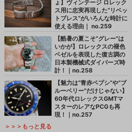
ょ】ヴィンテージ ロレック
ス用に忠実再現した“リベッ
トブレス”がいろんな時計に
使える理由｜ no.259
【酷暑の夏こそ“グレー”は
いかが】ロレックスの褪色
ベゼルを表現した復古調の
日本製機械式ダイバーズ時
計！｜no.258
【魅力は“青赤ペプシ”や“ブ
ルーベリー”だけじゃない】
60年代ロレックスGMTマ
スターのレアなPCGも再
現！｜no.257
＞＞＞もっと見る