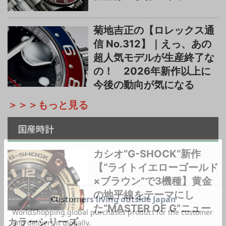
菊地吉正の【ロレックス通
信 No.312】｜えっ、あの
超人気モデルが生産終了な
の！ 2026年新作以上に
今後の動向が気になる
＞＞＞もっと見る
国産時計
カシオ“G-SHOCK”新作
【“ライトイエローゴールド
×ブラウン”で3機種】黄金
の地平線をテーマにし
た“MASTER OF G”ニュー
カラーシリーズ