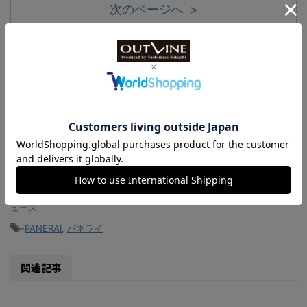
次のページへ >
<
1
2
>
-
2025年新作まとめ
,
ピックアップアイテム
,
小スライド
,
新作時計ニ
ュース
-
PANERAI
,
パネライ
関連記事