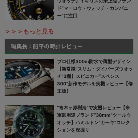
ウオッチ】イギリスの未上陸ブラン
ド“マーロウ・ウォッチ・カンパニ
ー”に注目
＞＞＞もっと見る
編集長：船平の時計レビュー
プロ仕様300m防水で薄型デザイン
【新常識“スリム・ダイバーズウオッ
チ”3種】スピニカー“スペンス
300”新作モデルを実機レビュー【修
正版】
“青木ヶ原樹海”で実機レビュー【米
軍御用達ブランド“38mm”ツールウ
オッチ】ハミルトン“カーキ”コレク
ションを深掘り