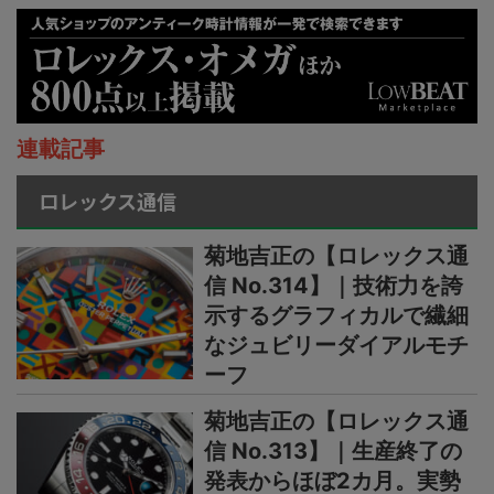
連載記事
ロレックス通信
菊地吉正の【ロレックス通
信 No.314】｜技術力を誇
示するグラフィカルで繊細
なジュビリーダイアルモチ
ーフ
菊地吉正の【ロレックス通
信 No.313】｜生産終了の
発表からほぼ2カ月。実勢