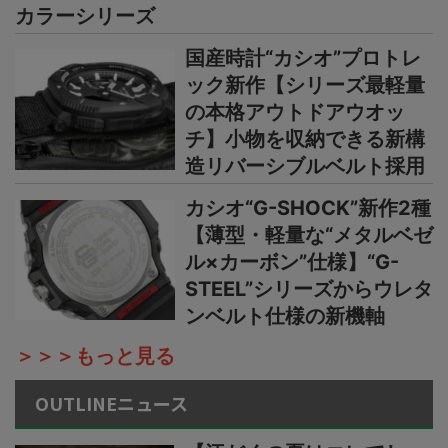
カラーシリーズ
国産時計“カシオ”プロトレ
ック新作【シリーズ最軽量
の本格アウトドアウオッ
チ】小物を収納できる新構
造リバーシブルベルト採用
カシオ“G-SHOCK”新作2種
【薄型・軽量な“メタルベゼ
ル×カーボン”仕様】“G-
STEEL”シリーズからウレタ
ンベルト仕様の新機軸
＞＞＞もっと見る
OUTLINEニュース