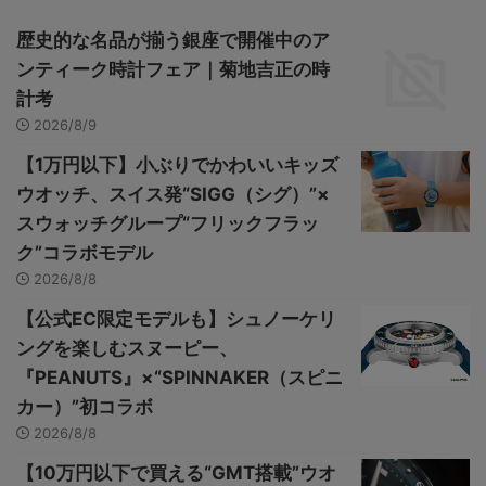
歴史的な名品が揃う銀座で開催中のア
ンティーク時計フェア｜菊地吉正の時
計考
2026/8/9
【1万円以下】小ぶりでかわいいキッズ
ウオッチ、スイス発“SIGG（シグ）”×
スウォッチグループ“フリックフラッ
ク”コラボモデル
2026/8/8
【公式EC限定モデルも】シュノーケリ
ングを楽しむスヌーピー、
『PEANUTS』×“SPINNAKER（スピニ
カー）”初コラボ
2026/8/8
【10万円以下で買える“GMT搭載”ウオ