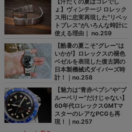
【汗だくの夏はコレでし
ょ】ヴィンテージ ロレック
ス用に忠実再現した“リベッ
トブレス”がいろんな時計に
使える理由｜ no.259
【酷暑の夏こそ“グレー”は
いかが】ロレックスの褪色
ベゼルを表現した復古調の
日本製機械式ダイバーズ時
計！｜no.258
【魅力は“青赤ペプシ”や“ブ
ルーベリー”だけじゃない】
60年代ロレックスGMTマ
スターのレアなPCGも再
現！｜no.257