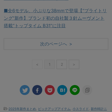
■全6モデル、小ぶりな38mmで登場【“ブライトリ
ング”新作】ブランド初の自社製３針ムーヴメント
搭載“トップタイム B31”に注目
次のページへ >
<
1
2
>
-
2025年新作まとめ
,
ピックアップアイテム
,
小スライド
,
新作時計ニ