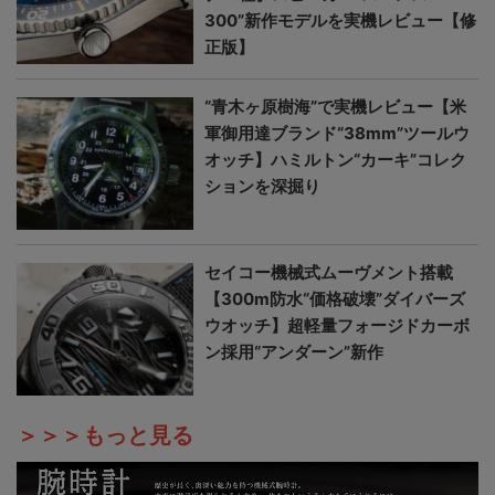
300”新作モデルを実機レビュー【修
正版】
“青木ヶ原樹海”で実機レビュー【米
軍御用達ブランド“38mm”ツールウ
オッチ】ハミルトン“カーキ”コレク
ションを深掘り
セイコー機械式ムーヴメント搭載
【300m防水“価格破壊”ダイバーズ
ウオッチ】超軽量フォージドカーボ
ン採用“アンダーン”新作
＞＞＞もっと見る