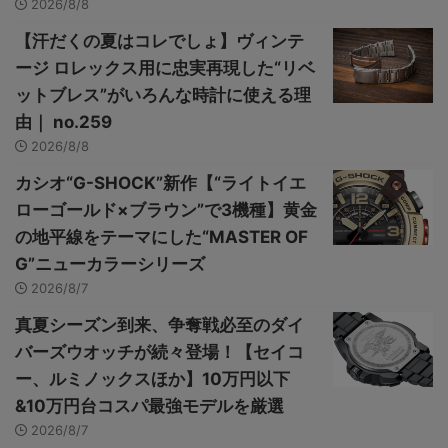
2026/8/8
【汗だくの夏はコレでしょ】ヴィンテ
ージ ロレックス用に忠実再現した“リベ
ットブレス”がいろんな時計に使える理
由｜ no.259
2026/8/8
カシオ“G-SHOCK”新作【“ライトイエ
ローゴールド×ブラウン”で3機種】黄金
の地平線をテーマにした“MASTER OF
G”ニューカラーシリーズ
2026/8/7
真夏シーズン到来、争奪戦必至のダイ
バーズウオッチが続々登場！【セイコ
ー、ルミノックスほか】10万円以下
&10万円台コスパ最強モデルを厳選
2026/8/7