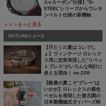
ル×カーボン”仕様】“G-
STEEL”シリーズからウレタ
ンベルト仕様の新機軸
＞＞＞もっと見る
OUTLINEニュース
【汗だくの夏はコレでし
ょ】ヴィンテージ ロレック
ス用に忠実再現した“リベッ
トブレス”がいろんな時計に
使える理由｜ no.259
【酷暑の夏こそ“グレー”は
いかが】ロレックスの褪色
ベゼルを表現した復古調の
日本製機械式ダイバーズ時