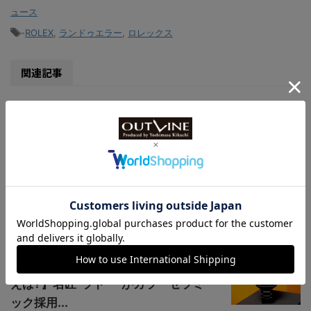
ュース
-
ROLEX
,
ランドゥエラー
,
ロレックス
関連記事
カシオ“G-SHOCK”新作【ステップ
トラッカー（歩数計測機能）搭載の2
機種...
型違いで4機種【カシオ“G-
SHOCK”新作、人気のレッド×ブラ
ック仕様】ブ...
【セラミック時計のパイオニアとい
えば?】名匠“ラドー”がカラーセラミ
ック採用...