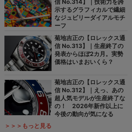
信 No.314】｜技術力を誇
示するグラフィカルで繊細
なジュビリーダイアルモチ
ーフ
菊地吉正の【ロレックス通
信 No.313】｜生産終了の
発表からほぼ2カ月。実勢
価格はいまおいくら？
菊地吉正の【ロレックス通
信 No.312】｜えっ、あの
超人気モデルが生産終了な
の！ 2026年新作以上に
今後の動向が気になる
＞＞＞もっと見る