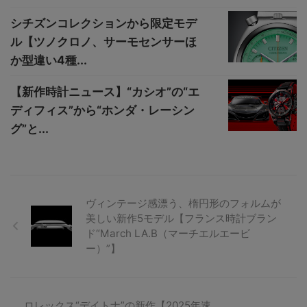
シチズンコレクションから限定モデ
ル【ツノクロノ、サーモセンサーほ
か型違い4種...
【新作時計ニュース】“カシオ”の“エ
ディフィス”から“ホンダ・レーシン
グ”と...
ヴィンテージ感漂う、楕円形のフォルムが
美しい新作5モデル【フランス時計ブラン
ド“March LA.B（マーチエルエービ
ー）”】
ロレックス“デイトナ”の新作【2025年速