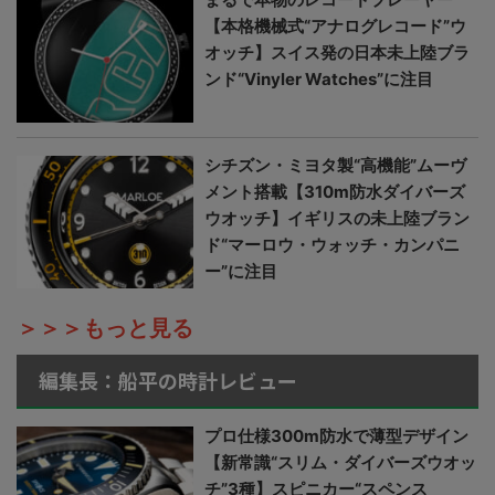
【本格機械式“アナログレコード”ウ
オッチ】スイス発の日本未上陸ブラ
ンド“Vinyler Watches”に注目
シチズン・ミヨタ製“高機能”ムーヴ
メント搭載【310m防水ダイバーズ
ウオッチ】イギリスの未上陸ブラン
ド“マーロウ・ウォッチ・カンパニ
ー”に注目
＞＞＞もっと見る
編集長：船平の時計レビュー
プロ仕様300m防水で薄型デザイン
【新常識“スリム・ダイバーズウオッ
チ”3種】スピニカー“スペンス