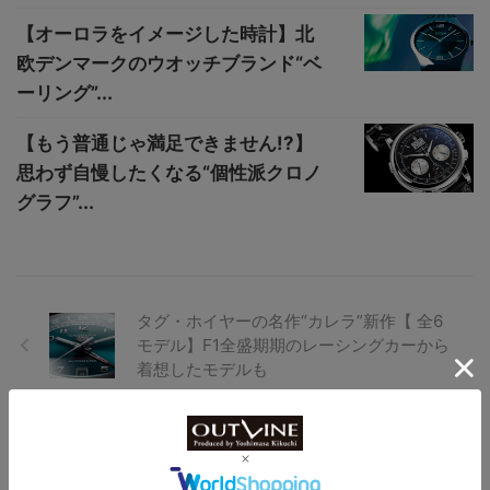
【オーロラをイメージした時計】北
欧デンマークのウオッチブランド“ベ
ーリング”...
【もう普通じゃ満足できません!?】
思わず自慢したくなる“個性派クロノ
グラフ”...
タグ・ホイヤーの名作“カレラ”新作【 全6
モデル】F1全盛期期のレーシングカーから
着想したモデルも
デヴィット・ボウイやボブ・マーリーとの
コラボウオッチも【スイス時計“レイモン