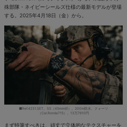
殊部隊・ネイビーシールズ仕様の最新モデルが登場
する。2025年4月18日（金）から。
■Ref.4231.SET。SS（45mm径）。200m防水。クォーツ
（Cal.Ronda715）。13万7610円
まず特筆すべきは、頑丈で立体的なテクスチャーを