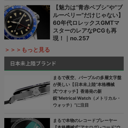
【魅力は“青赤ペプシ”や“ブ
ルーベリー”だけじゃない】
60年代ロレックスGMTマ
スターのレアなPCGも再
現！｜no.257
＞＞＞もっと見る
日本未上陸ブランド
まるで夜空、パープルの多層文字盤
が美しい【日本未上陸“本格機械
式”ウオッチ】香港発の新
鋭“Metrical Watch（メトリカル・
ウォッチ）”に注目
まるで本物のレコードプレーヤー
【本格機械式“アナログレコード”ウ