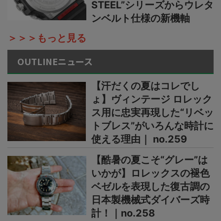
STEEL”シリーズからウレタ
ンベルト仕様の新機軸
＞＞＞もっと見る
OUTLINEニュース
【汗だくの夏はコレでし
ょ】ヴィンテージ ロレック
ス用に忠実再現した“リベッ
トブレス”がいろんな時計に
使える理由｜ no.259
【酷暑の夏こそ“グレー”は
いかが】ロレックスの褪色
ベゼルを表現した復古調の
日本製機械式ダイバーズ時
計！｜no.258