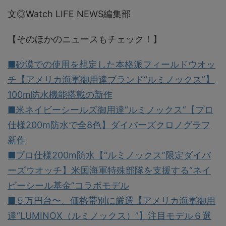
文◎Watch LIFE NEWS編集部
【そのほかのニュースもチェック！】
■砂漠での使用を想定した本格派フィールドウオッ
チ【アメリカ海軍御用達ブランド“ルミノックス”】
100m防水機能搭載の新作
■米ネイビーシールズ御用達“ルミノックス”【プロ
仕様200m防水で全8色】ダイバーズクロノグラフ
新作
■プロ仕様200m防水【“ルミノックス”限定ダイバ
ーズウオッチ】米国海軍特殊部隊を支援する“ネイ
ビーシール基金”コラボモデル
■５万円台〜、価格帯別に厳選【アメリカ海軍御用
達“LUMINOX（ルミノックス）”】注目モデル６選