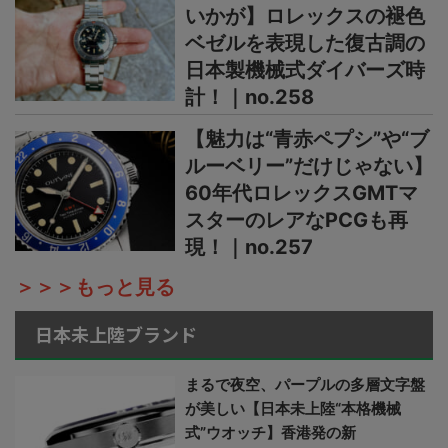
いかが】ロレックスの褪色
ベゼルを表現した復古調の
日本製機械式ダイバーズ時
計！｜no.258
【魅力は“青赤ペプシ”や“ブ
ルーベリー”だけじゃない】
60年代ロレックスGMTマ
スターのレアなPCGも再
現！｜no.257
＞＞＞もっと見る
日本未上陸ブランド
まるで夜空、パープルの多層文字盤
が美しい【日本未上陸“本格機械
式”ウオッチ】香港発の新