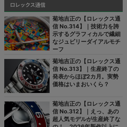
ロレックス通信
菊地吉正の【ロレックス通
信 No.314】｜技術力を誇
示するグラフィカルで繊細
なジュビリーダイアルモチ
ーフ
菊地吉正の【ロレックス通
信 No.313】｜生産終了の
発表からほぼ2カ月。実勢
価格はいまおいくら？
菊地吉正の【ロレックス通
信 No.312】｜えっ、あの
超人気モデルが生産終了な
の！ 2026年新作以上に