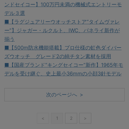
ンドセイコー】100万円未満の機械式エントリーモ
デル３選
■【ラグジュアリーウオッチストア“タイムヴァレ
ー”】ジャガー・ルクルト、IWC、パネライ新作が
揃う
■【500m防水機能搭載】プロ仕様の虹色ダイバー
ズウオッチ グレード2の純チタン素材を採用
■【国産ブランド“キングセイコー”新作】1965年モ
デルを受け継ぐ、史上最小36mmの小顔3針モデル
次のページへ >
<
1
2
>