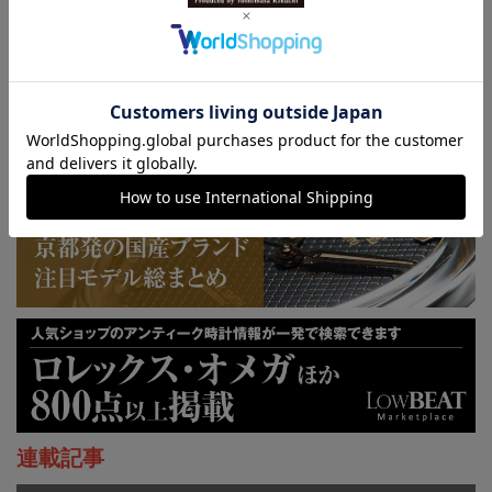
KUOE：総まとめ
連載記事