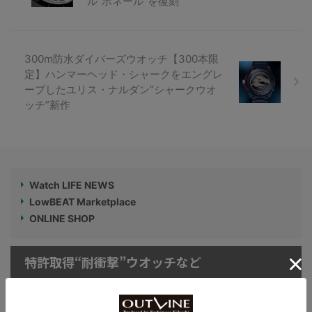
ル“ボネール”を復刻
300m防水ダイバーズウオッチ【300本限
定】ハンマーヘッド・シャークをエングレ
ーブしたユリス・ナルダン“シャークウオ
ッチ”新作
Watch LIFE NEWS
LowBEAT Marketplace
ONLINE SHOP
特許取得“耐衝撃”ウオッチなど