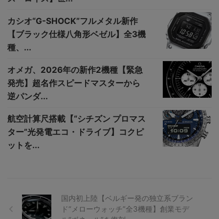
カシオ“G-SHOCK”フルメタル新作
【ブラック仕様八角形ベゼル】全3機
種、...
オメガ、2026年の新作2機種【緊急
発売】超名作スピードマスターから
逆パンダ...
航空計算尺搭載【“シチズン プロマス
ター”光発電エコ・ドライブ】コクピ
ットを...
国内初上陸【ベルギー発の独立系ブラン
ド“メローウォッチ”全3機種】創業モデ