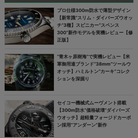
プロ仕様300m防水で薄型デザイン
【新常識“スリム・ダイバーズウオッ
チ”3種】スピニカー“スペンス
300”新作モデルを実機レビュー【修
正版】
“青木ヶ原樹海”で実機レビュー【米
軍御用達ブランド“38mm”ツールウ
オッチ】ハミルトン“カーキ”コレク
ションを深掘り
セイコー機械式ムーヴメント搭載
【300m防水“価格破壊”ダイバーズ
ウオッチ】超軽量フォージドカーボ
ン採用“アンダーン”新作