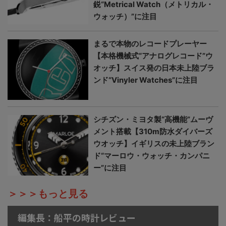
鋭“Metrical Watch（メトリカル・
ウォッチ）”に注目
まるで本物のレコードプレーヤー
【本格機械式“アナログレコード”ウ
オッチ】スイス発の日本未上陸ブラ
ンド“Vinyler Watches”に注目
シチズン・ミヨタ製“高機能”ムーヴ
メント搭載【310m防水ダイバーズ
ウオッチ】イギリスの未上陸ブラン
ド“マーロウ・ウォッチ・カンパニ
ー”に注目
＞＞＞もっと見る
編集長：船平の時計レビュー