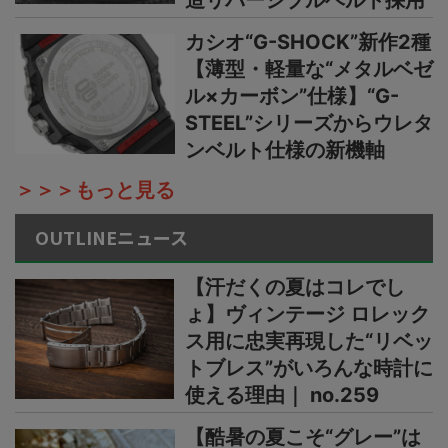
カシオ“G-SHOCK”新作2種
【薄型・軽量な“メタルベゼ
ル×カーボン”仕様】“G-
STEEL”シリーズからウレタ
ンベルト仕様の新機軸
＞＞＞もっと見る
OUTLINEニュース
【汗だくの夏はコレでし
ょ】ヴィンテージ ロレック
ス用に忠実再現した“リベッ
トブレス”がいろんな時計に
使える理由｜ no.259
【酷暑の夏こそ“グレー”は