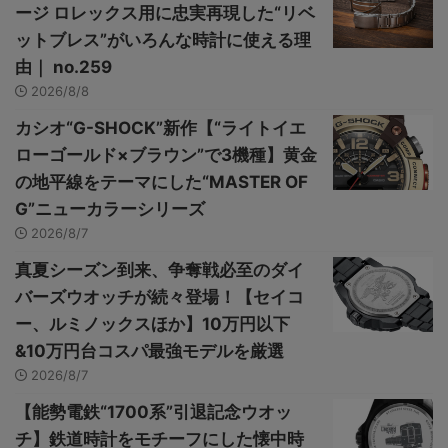
ージ ロレックス用に忠実再現した“リベ
ットブレス”がいろんな時計に使える理
由｜ no.259
2026/8/8
カシオ“G-SHOCK”新作【“ライトイエ
ローゴールド×ブラウン”で3機種】黄金
の地平線をテーマにした“MASTER OF
G”ニューカラーシリーズ
2026/8/7
真夏シーズン到来、争奪戦必至のダイ
バーズウオッチが続々登場！【セイコ
ー、ルミノックスほか】10万円以下
&10万円台コスパ最強モデルを厳選
2026/8/7
【能勢電鉄“1700系”引退記念ウオッ
チ】鉄道時計をモチーフにした懐中時