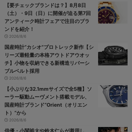
【要チェックブランドは？】8月8日
（土）・9日（日）に開催が迫る第7回
アンティーク時計フェアで注目のブラ
ンドを紹介！
2026/8/6
国産時計“カシオ”プロトレック新作【シ
リーズ最軽量の本格アウトドアウオッ
チ】小物を収納できる新構造リバーシ
ブルベルト採用
2026/8/6
【小ぶりな32.1mmサイズで全5種】ソ
ーラー駆動ムーヴメント搭載モデル、
国産時計ブランド“Orient（オリエン
ト）”から
2026/8/6
俳優・小関裕太や鈴木仁らが着用し