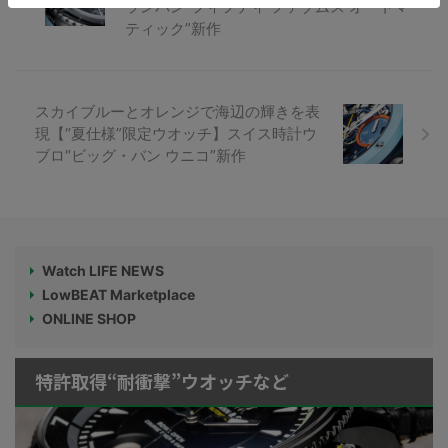
ランパン“フィフティ ファゾムス オートマ
ティック”新作
スカイブルーとオレンジで海辺の輝きを表
現【“夏仕様”限定ウオッチ】スイス時計ウ
ブロ“ビッグ・バン ウニコ”新作
Watch LIFE NEWS
LowBEAT Marketplace
ONLINE SHOP
特許取得“耐衝撃”ウオッチなど