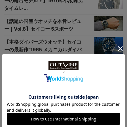
ーの輸出モデル？】1970年代初頭の
タイムレ...
【話題の国産ウオッチを本音レビュ
ー｜Vol.8】セイコー 5スポーツ
【本格ダイバーズウオッチ】セイコ
ーの最新作“1965 メカニカルダイバ
ーズ...
装着しやすい39mmで3機種【“復刻
デザイン”300m防水ダイバーズウオ
ッチ...
小ぶりなサイズの38mm径が追加【“300m
防水”歴史的名作ダイバーズウオッチ】ブ