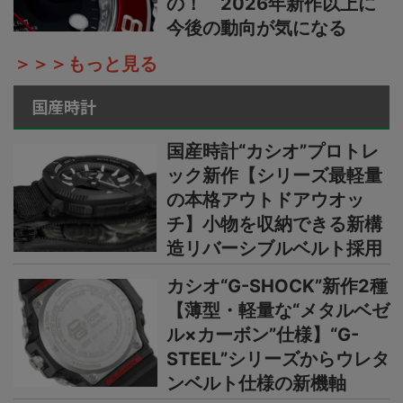
の！ 2026年新作以上に
今後の動向が気になる
＞＞＞もっと見る
国産時計
国産時計“カシオ”プロトレ
ック新作【シリーズ最軽量
の本格アウトドアウオッ
チ】小物を収納できる新構
造リバーシブルベルト採用
カシオ“G-SHOCK”新作2種
【薄型・軽量な“メタルベゼ
ル×カーボン”仕様】“G-
STEEL”シリーズからウレタ
ンベルト仕様の新機軸