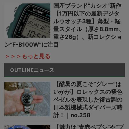
国産ブランド“カシオ”新作
【1万円以下の最新デジタ
ルウオッチ3種】薄型・軽
量スタイル（厚さ8.8mm、
重さ26g）、新コレクショ
ン“F-B100W”に注目
＞＞＞もっと見る
OUTLINEニュース
【酷暑の夏こそ“グレー”は
いかが】ロレックスの褪色
ベゼルを表現した復古調の
日本製機械式ダイバーズ時
計！｜no.258
【魅力は“青赤ペプシ”や“ブ