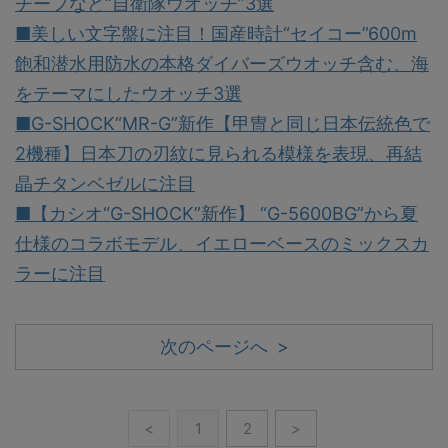
チーフなど“自衛隊ウオッチ”3選
■美しい文字盤に注目！国産時計“セイコー”600m
飽和潜水用防水の本格ダイバーズウオッチ含む、海
をテーマにしたウオッチ3選
■G-SHOCK“MR-G”新作【甲冑と同じ日本伝統色で
2機種】日本刀の刃紋に見られる模様を表現、再結
晶チタンベゼルに注目
■【カシオ“G-SHOCK”新作】 “G-5600BG”から夏
仕様のコラボモデル、イエローベースのミックスカ
ラーに注目
次のページへ >
<
1
2
>