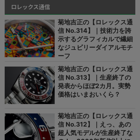
ロレックス通信
菊地吉正の【ロレックス通
信 No.314】｜技術力を誇
示するグラフィカルで繊細
なジュビリーダイアルモチ
ーフ
菊地吉正の【ロレックス通
信 No.313】｜生産終了の
発表からほぼ2カ月。実勢
価格はいまおいくら？
菊地吉正の【ロレックス通
信 No.312】｜えっ、あの
超人気モデルが生産終了な