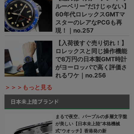
ルーベリー”だけじゃない】
60年代ロレックスGMTマ
スターのレアなPCGも再
現！｜no.257
【入荷後すぐ売り切れ！】
ロレックスと同じ操作機能
で8万円の日本製GMT時計
がヨーロッパで高く評価さ
れるワケ｜no.256
＞＞＞もっと見る
日本未上陸ブランド
まるで夜空、パープルの多層文字盤
が美しい【日本未上陸“本格機械
式”ウオッチ】香港発の新