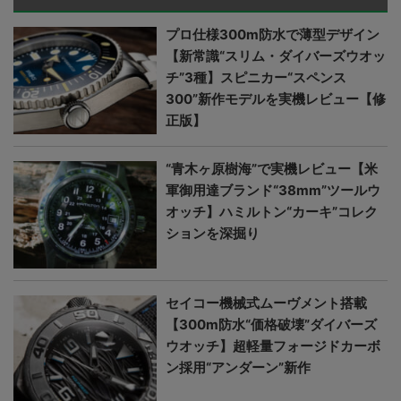
プロ仕様300m防水で薄型デザイン
【新常識“スリム・ダイバーズウオッ
チ”3種】スピニカー“スペンス
300”新作モデルを実機レビュー【修
正版】
“青木ヶ原樹海”で実機レビュー【米
軍御用達ブランド“38mm”ツールウ
オッチ】ハミルトン“カーキ”コレク
ションを深掘り
セイコー機械式ムーヴメント搭載
【300m防水“価格破壊”ダイバーズ
ウオッチ】超軽量フォージドカーボ
ン採用“アンダーン”新作