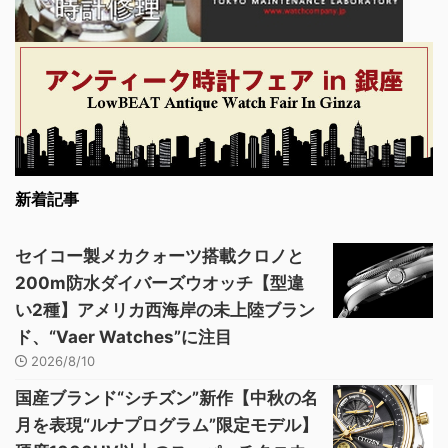
新着記事
セイコー製メカクォーツ搭載クロノと
200m防水ダイバーズウオッチ【型違
い2種】アメリカ西海岸の未上陸ブラン
ド、“Vaer Watches”に注目
2026/8/10
国産ブランド“シチズン”新作【中秋の名
月を表現“ルナプログラム”限定モデル】