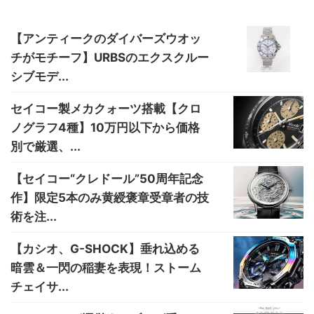
【アンティークのダイバーズウオッ
チがモチーフ】URBSのエクスクルー
シブモデ...
セイコー製メカクォーツ搭載【クロ
ノグラフ4種】10万円以下から価格
別で厳選、...
【セイコー“クレドール”50周年記念
作】限定5本のみ黄綬褒章受章者の技
術を注...
【カシオ、G-SHOCK】垂れ込める
暗雲＆一閃の稲妻を表現！ストーム
チェイサ...