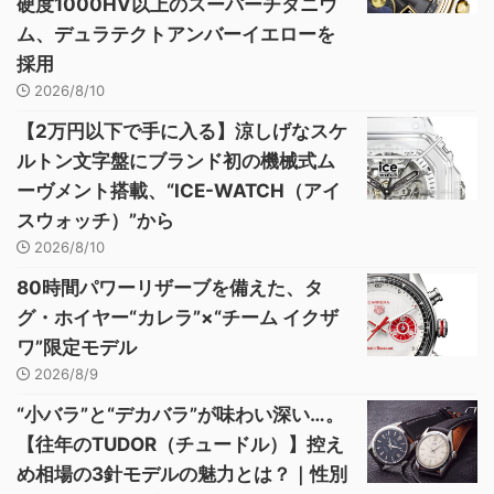
硬度1000HV以上のスーパーチタニウ
ム、デュラテクトアンバーイエローを
採用
2026/8/10
【2万円以下で手に入る】涼しげなスケ
ルトン文字盤にブランド初の機械式ム
ーヴメント搭載、“ICE-WATCH（アイ
スウォッチ）”から
2026/8/10
80時間パワーリザーブを備えた、タ
グ・ホイヤー“カレラ”×“チーム イクザ
ワ”限定モデル
2026/8/9
“小バラ”と“デカバラ”が味わい深い…。
【往年のTUDOR（チュードル）】控え
め相場の3針モデルの魅力とは？｜性別