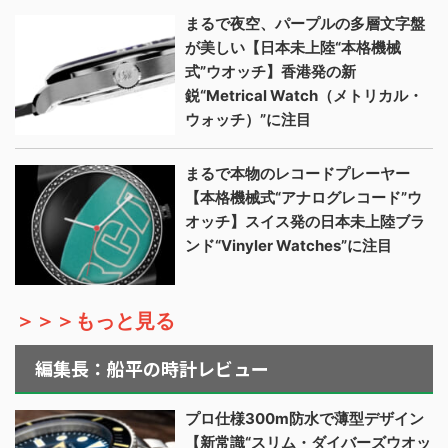
まるで夜空、パープルの多層文字盤
が美しい【日本未上陸“本格機械
式”ウオッチ】香港発の新
鋭“Metrical Watch（メトリカル・
ウォッチ）”に注目
まるで本物のレコードプレーヤー
【本格機械式“アナログレコード”ウ
オッチ】スイス発の日本未上陸ブラ
ンド“Vinyler Watches”に注目
＞＞＞もっと見る
編集長：船平の時計レビュー
プロ仕様300m防水で薄型デザイン
【新常識“スリム・ダイバーズウオッ