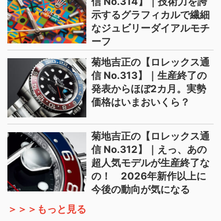
信 No.314】｜技術力を誇
示するグラフィカルで繊細
なジュビリーダイアルモチ
ーフ
菊地吉正の【ロレックス通
信 No.313】｜生産終了の
発表からほぼ2カ月。実勢
価格はいまおいくら？
菊地吉正の【ロレックス通
信 No.312】｜えっ、あの
超人気モデルが生産終了な
の！ 2026年新作以上に
今後の動向が気になる
＞＞＞もっと見る