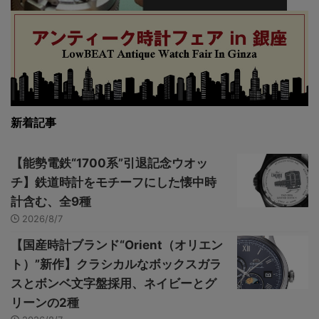
新着記事
【能勢電鉄“1700系”引退記念ウオッ
チ】鉄道時計をモチーフにした懐中時
計含む、全9種
2026/8/7
【国産時計ブランド“Orient（オリエン
ト）”新作】クラシカルなボックスガラ
スとボンベ文字盤採用、ネイビーとグ
リーンの2種