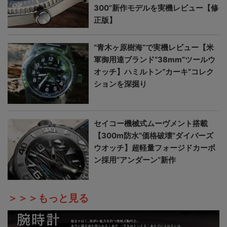
300”新作モデルを実機レビュー【修
正版】
“青木ヶ原樹海”で実機レビュー【米
軍御用達ブランド“38mm”ツールウ
オッチ】ハミルトン“カーキ”コレク
ションを深掘り
セイコー機械式ムーヴメント搭載
【300m防水“価格破壊”ダイバーズ
ウオッチ】超軽量フォージドカーボ
ン採用“アンダーン”新作
＞＞＞もっと見る