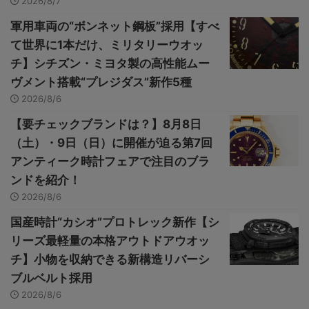
2026/8/7
軍用車両の“ボンネット鋼板”採用【すべ
て世界に1本だけ、ミリタリーウオッ
チ】シチズン・ミヨタ製の高性能ムー
ヴメント搭載“プレジダス”新作5種
2026/8/6
【要チェックブランドは？】8月8日
（土）・9日（日）に開催が迫る第7回
アンティーク時計フェアで注目のブラ
ンドを紹介！
2026/8/6
国産時計“カシオ”プロトレック新作【シ
リーズ最軽量の本格アウトドアウオッ
チ】小物を収納できる新構造リバーシ
ブルベルト採用
2026/8/6