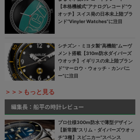
【本格機械式“アナログレコード”ウ
オッチ】スイス発の日本未上陸ブラ
ンド“Vinyler Watches”に注目
シチズン・ミヨタ製“高機能”ムーヴ
メント搭載【310m防水ダイバーズ
ウオッチ】イギリスの未上陸ブラン
ド“マーロウ・ウォッチ・カンパニ
ー”に注目
＞＞＞もっと見る
編集長：船平の時計レビュー
プロ仕様300m防水で薄型デザイン
【新常識“スリム・ダイバーズウオッ
チ”3種】スピニカー“スペンス