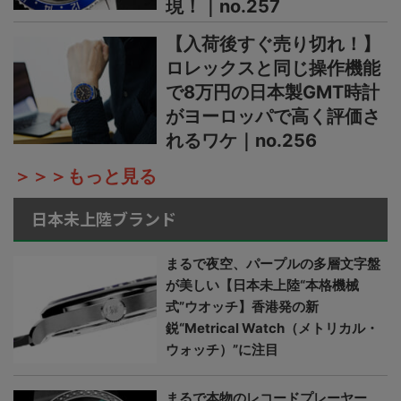
現！｜no.257
【入荷後すぐ売り切れ！】
ロレックスと同じ操作機能
で8万円の日本製GMT時計
がヨーロッパで高く評価さ
れるワケ｜no.256
＞＞＞もっと見る
日本未上陸ブランド
まるで夜空、パープルの多層文字盤
が美しい【日本未上陸“本格機械
式”ウオッチ】香港発の新
鋭“Metrical Watch（メトリカル・
ウォッチ）”に注目
まるで本物のレコードプレーヤー