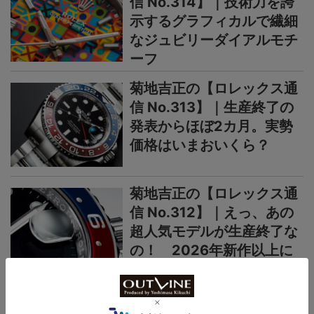
信 No.314】｜技術力を誇
示するグラフィカルで繊細
なジュビリーダイアルモチ
ーフ
菊地吉正の【ロレックス通
信 No.313】｜生産終了の
発表からほぼ2カ月。実勢
価格はいまおいくら？
菊地吉正の【ロレックス通
信 No.312】｜えっ、あの
超人気モデルが生産終了な
の！ 2026年新作以上に
今後の動向が気になる
＞＞＞もっと見る