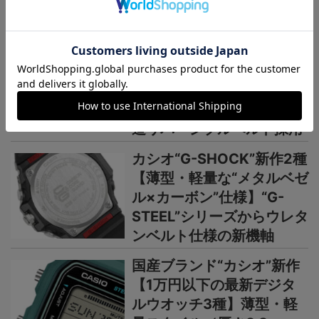
国産時計
国産時計“カシオ”プロトレ
ック新作【シリーズ最軽量
の本格アウトドアウオッ
チ】小物を収納できる新構
造リバーシブルベルト採用
カシオ“G-SHOCK”新作2種
【薄型・軽量な“メタルベゼ
ル×カーボン”仕様】“G-
STEEL”シリーズからウレタ
ンベルト仕様の新機軸
国産ブランド“カシオ”新作
【1万円以下の最新デジタ
ルウオッチ3種】薄型・軽