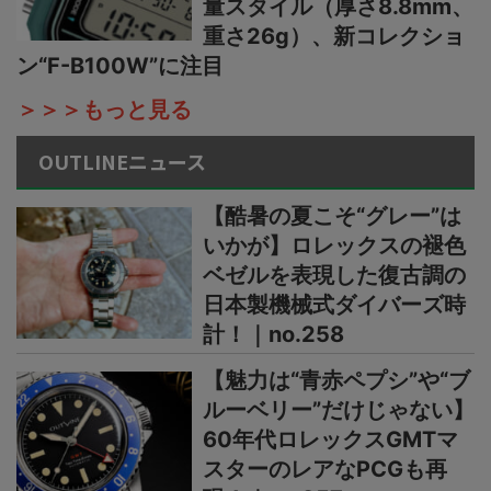
量スタイル（厚さ8.8mm、
重さ26g）、新コレクショ
ン“F-B100W”に注目
＞＞＞もっと見る
OUTLINEニュース
【酷暑の夏こそ“グレー”は
いかが】ロレックスの褪色
ベゼルを表現した復古調の
日本製機械式ダイバーズ時
計！｜no.258
【魅力は“青赤ペプシ”や“ブ
ルーベリー”だけじゃない】
60年代ロレックスGMTマ
スターのレアなPCGも再