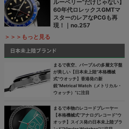
ルーベリー”だけじゃない】
60年代ロレックスGMTマ
スターのレアなPCGも再
現！｜no.257
＞＞＞もっと見る
日本未上陸ブランド
まるで夜空、パープルの多層文字盤
が美しい【日本未上陸“本格機械
式”ウオッチ】香港発の新
鋭“Metrical Watch（メトリカル・
ウォッチ）”に注目
まるで本物のレコードプレーヤー
【本格機械式“アナログレコード”ウ
オッチ】スイス発の日本未上陸ブラ
ンド“Vinyler Watches”に注目