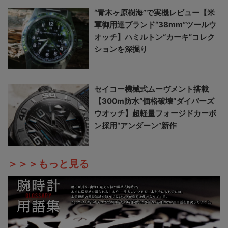
“青木ヶ原樹海”で実機レビュー【米
軍御用達ブランド“38mm”ツールウ
オッチ】ハミルトン“カーキ”コレク
ションを深掘り
セイコー機械式ムーヴメント搭載
【300m防水“価格破壊”ダイバーズ
ウオッチ】超軽量フォージドカーボ
ン採用“アンダーン”新作
＞＞＞もっと見る