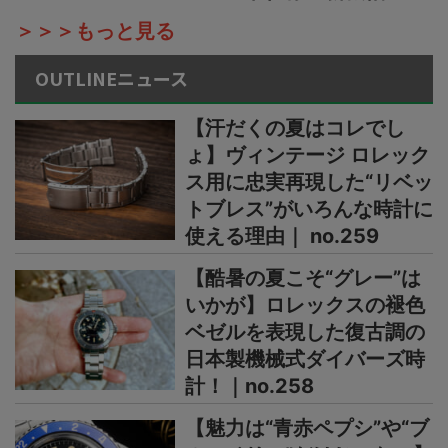
＞＞＞もっと見る
OUTLINEニュース
【汗だくの夏はコレでし
ょ】ヴィンテージ ロレック
ス用に忠実再現した“リベッ
トブレス”がいろんな時計に
使える理由｜ no.259
【酷暑の夏こそ“グレー”は
いかが】ロレックスの褪色
ベゼルを表現した復古調の
日本製機械式ダイバーズ時
計！｜no.258
【魅力は“青赤ペプシ”や“ブ