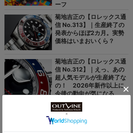
ーフ
菊地吉正の【ロレックス通
信 No.313】｜生産終了の
発表からほぼ2カ月。実勢
価格はいまおいくら？
菊地吉正の【ロレックス通
信 No.312】｜えっ、あの
超人気モデルが生産終了な
の！ 2026年新作以上に
今後の動向が気になる
＞＞＞もっと見る
国産時計