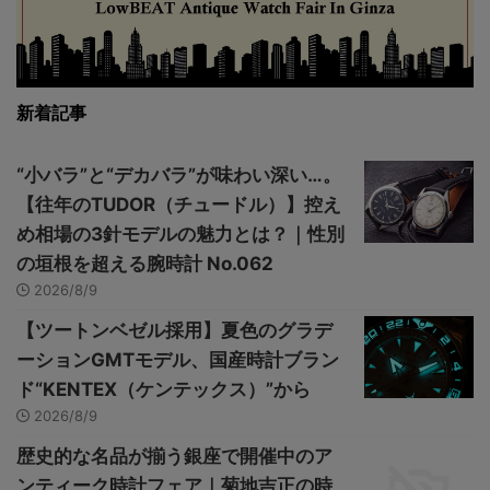
新着記事
“小バラ”と“デカバラ”が味わい深い…。
【往年のTUDOR（チュードル）】控え
め相場の3針モデルの魅力とは？｜性別
の垣根を超える腕時計 No.062
2026/8/9
【ツートンベゼル採用】夏色のグラデ
ーションGMTモデル、国産時計ブラン
ド“KENTEX（ケンテックス）”から
2026/8/9
歴史的な名品が揃う銀座で開催中のア
ンティーク時計フェア｜菊地吉正の時