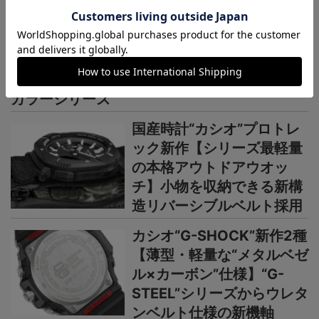
カシオ“G-SHOCK”新作
【“ライトイエローゴールド
×ブラウン”で3機種】黄金
の地平線をテーマにし
た“MASTER OF G”ニュー
カラーシリーズ
国産時計“カシオ”プロトレ
ック新作【シリーズ最軽量
の本格アウトドアウオッ
チ】小物を収納できる新構
造リバーシブルベルト採用
カシオ“G-SHOCK”新作2種
【薄型・軽量な“メタルベゼ
ル×カーボン”仕様】“G-
STEEL”シリーズからウレタ
ンベルト仕様の新機軸