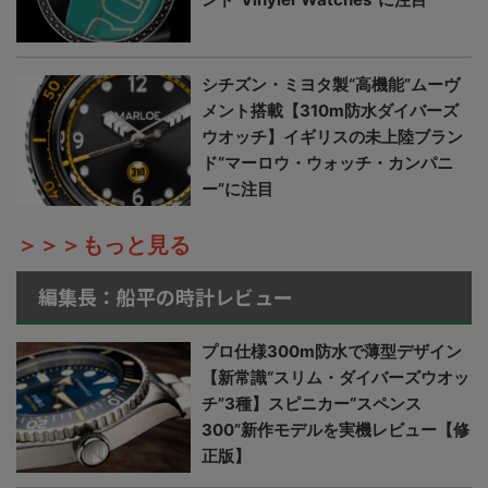
シチズン・ミヨタ製“高機能”ムーヴ
メント搭載【310m防水ダイバーズ
ウオッチ】イギリスの未上陸ブラン
ド“マーロウ・ウォッチ・カンパニ
ー”に注目
＞＞＞もっと見る
編集長：船平の時計レビュー
プロ仕様300m防水で薄型デザイン
【新常識“スリム・ダイバーズウオッ
チ”3種】スピニカー“スペンス
300”新作モデルを実機レビュー【修
正版】