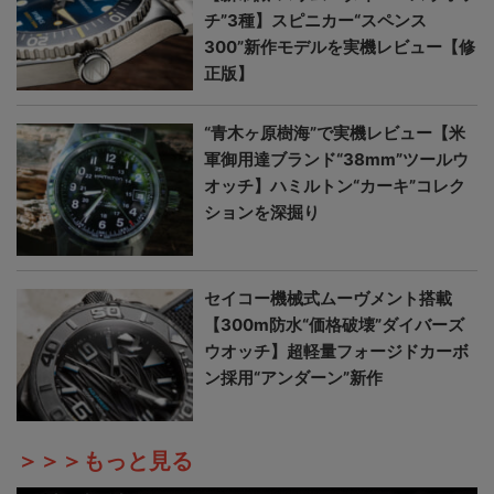
チ”3種】スピニカー“スペンス
300”新作モデルを実機レビュー【修
正版】
“青木ヶ原樹海”で実機レビュー【米
軍御用達ブランド“38mm”ツールウ
オッチ】ハミルトン“カーキ”コレク
ションを深掘り
セイコー機械式ムーヴメント搭載
【300m防水“価格破壊”ダイバーズ
ウオッチ】超軽量フォージドカーボ
ン採用“アンダーン”新作
＞＞＞もっと見る