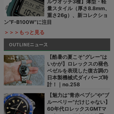
ルウオッチ3種】薄型・軽
量スタイル（厚さ8.8mm、
重さ26g）、新コレクショ
ン“F-B100W”に注目
＞＞＞もっと見る
OUTLINEニュース
【酷暑の夏こそ“グレー”は
いかが】ロレックスの褪色
ベゼルを表現した復古調の
日本製機械式ダイバーズ時
計！｜no.258
【魅力は“青赤ペプシ”や“ブ
ルーベリー”だけじゃない】
60年代ロレックスGMTマ