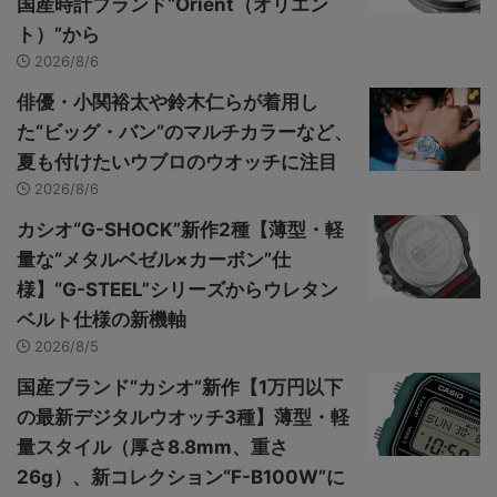
国産時計ブランド“Orient（オリエン
ト）”から
2026/8/6
俳優・小関裕太や鈴木仁らが着用し
た“ビッグ・バン”のマルチカラーなど、
夏も付けたいウブロのウオッチに注目
2026/8/6
カシオ“G-SHOCK”新作2種【薄型・軽
量な“メタルベゼル×カーボン”仕
様】“G-STEEL”シリーズからウレタン
ベルト仕様の新機軸
2026/8/5
国産ブランド“カシオ”新作【1万円以下
の最新デジタルウオッチ3種】薄型・軽
量スタイル（厚さ8.8mm、重さ
26g）、新コレクション“F-B100W”に