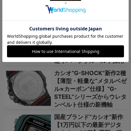
＞＞＞もっと見る
国産時計
国産時計“カシオ”プロトレ
ック新作【シリーズ最軽量
の本格アウトドアウオッ
チ】小物を収納できる新構
造リバーシブルベルト採用
カシオ“G-SHOCK”新作2種
【薄型・軽量な“メタルベゼ
ル×カーボン”仕様】“G-
STEEL”シリーズからウレタ
ンベルト仕様の新機軸
国産ブランド“カシオ”新作
【1万円以下の最新デジタ