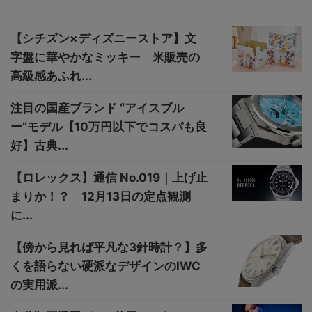
【シチズン×ディズニーストア】文
字盤に華やかなミッキー 米販売の
高級感あふれ...
注目の国産ブランド “アイスブル
ー”モデル【10万円以下でコスパも良
好】古典...
【ロレックス】通信 No.019｜上げ止
まりか！？ 12月13日の定点観測
に...
【傍から見れば平凡な3針時計？】多
くを語らない硬派なデザインのIWC
の実用派...