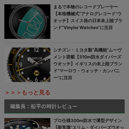
まるで本物のレコードプレーヤー
【本格機械式“アナログレコード”ウ
オッチ】スイス発の日本未上陸ブラ
ンド“Vinyler Watches”に注目
シチズン・ミヨタ製“高機能”ムーヴ
メント搭載【310m防水ダイバーズ
ウオッチ】イギリスの未上陸ブラン
ド“マーロウ・ウォッチ・カンパニ
ー”に注目
＞＞＞もっと見る
編集長：船平の時計レビュー
プロ仕様300m防水で薄型デザイン
【新常識“スリム・ダイバーズウオッ