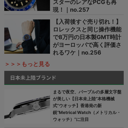
スターのレアなPCGも再
現！｜no.257
【入荷後すぐ売り切れ！】
ロレックスと同じ操作機能
で8万円の日本製GMT時計
がヨーロッパで高く評価さ
れるワケ｜no.256
＞＞＞もっと見る
日本未上陸ブランド
まるで夜空、パープルの多層文字盤
が美しい【日本未上陸“本格機械
式”ウオッチ】香港発の新
鋭“Metrical Watch（メトリカル・
ウォッチ）”に注目