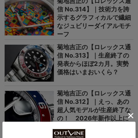
菊地吉正の【ロレックス通
信 No.314】｜技術力を誇
示するグラフィカルで繊細
なジュビリーダイアルモチ
ーフ
菊地吉正の【ロレックス通
信 No.313】｜生産終了の
発表からほぼ2カ月。実勢
価格はいまおいくら？
菊地吉正の【ロレックス通
信 No.312】｜えっ、あの
超人気モデルが生産終了な
の！ 2026年新作以上に
今後の動向が気になる