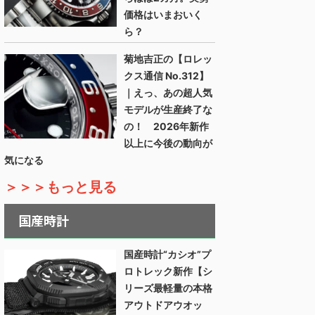
価格はいまおいく
ら？
菊地吉正の【ロレッ
クス通信 No.312】
｜えっ、あの超人気
モデルが生産終了な
の！ 2026年新作
以上に今後の動向が
気になる
＞＞＞もっと見る
国産時計
国産時計“カシオ”プ
ロトレック新作【シ
リーズ最軽量の本格
アウトドアウオッ