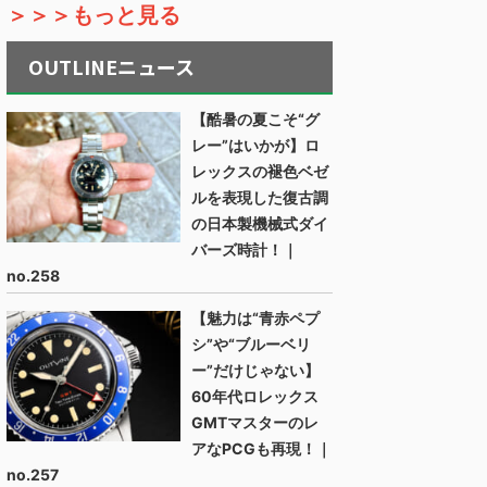
＞＞＞もっと見る
OUTLINEニュース
【酷暑の夏こそ“グ
レー”はいかが】ロ
レックスの褪色ベゼ
ルを表現した復古調
の日本製機械式ダイ
バーズ時計！｜
no.258
【魅力は“青赤ペプ
シ”や“ブルーベリ
ー”だけじゃない】
60年代ロレックス
GMTマスターのレ
アなPCGも再現！｜
no.257