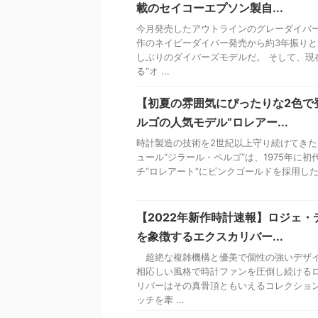
載のセイコーエプソン製自...
今月発売したアウトラインのグレーダイバ
作のネイビーダイバー発売から約3年振り
しぶりのダイバーズモデルだ。 そして、現
る“オ ...
【初夏の雰囲気にぴったりな2色で
ルゴの人気モデル“ロレアー...
時計製造の技術を2世紀以上守り続けてき
ュール“ジラール・ペルゴ”は、1975年に
チ“ロレアート”にピンクゴールドを採用した2
【2022年新作時計速報】ロジェ
を象徴するエクスカリバー...
超絶な複雑機構と優美で個性の強いデザイ
相応しい風格で時計ファンを圧倒し続ける
リバーはその真骨頂ともいえるコレクショ
ッチを牽 ...