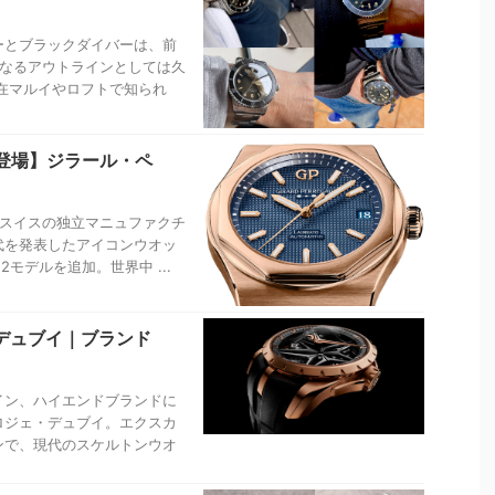
ーとブラックダイバーは、前
となるアウトラインとしては久
在マルイやロフトで知られ
登場】ジラール・ペ
たスイスの独立マニュファクチ
初代を発表したアイコンウオッ
モデルを追加。世界中 ...
・デュブイ｜ブランド
ン、ハイエンドブランドに
ロジェ・デュブイ。エクスカ
ンで、現代のスケルトンウオ