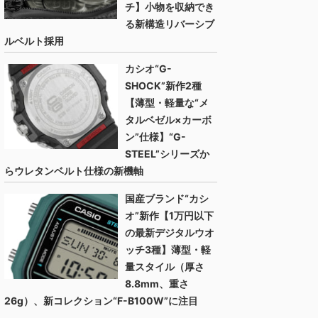
チ】小物を収納でき
る新構造リバーシブ
ルベルト採用
カシオ“G-
SHOCK”新作2種
【薄型・軽量な“メ
タルベゼル×カーボ
ン”仕様】“G-
STEEL”シリーズか
らウレタンベルト仕様の新機軸
国産ブランド“カシ
オ”新作【1万円以下
の最新デジタルウオ
ッチ3種】薄型・軽
量スタイル（厚さ
8.8mm、重さ
26g）、新コレクション“F-B100W”に注目