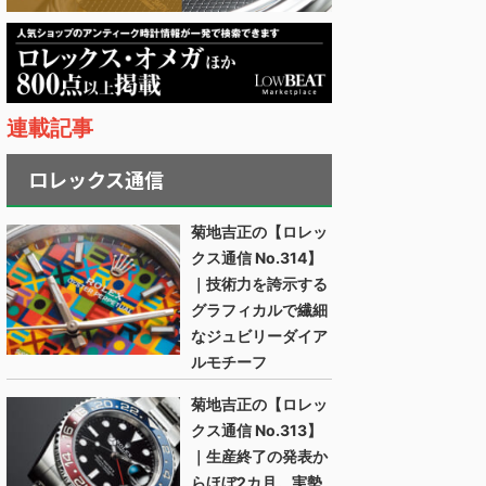
連載記事
ロレックス通信
菊地吉正の【ロレッ
クス通信 No.314】
｜技術力を誇示する
グラフィカルで繊細
なジュビリーダイア
ルモチーフ
菊地吉正の【ロレッ
クス通信 No.313】
｜生産終了の発表か
らほぼ2カ月。実勢