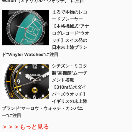
Watch（メトリカル・ウォッチ）”に注目
まるで本物のレコ
ードプレーヤー
【本格機械式“アナ
ログレコード”ウオ
ッチ】スイス発の
日本未上陸ブラン
ド“Vinyler Watches”に注目
シチズン・ミヨタ
製“高機能”ムーヴ
メント搭載
【310m防水ダイ
バーズウオッチ】
イギリスの未上陸
ブランド“マーロウ・ウォッチ・カンパニ
ー”に注目
＞＞＞もっと見る