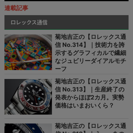
連載記事
ロレックス通信
菊地吉正の【ロレックス通
信 No.314】｜技術力を誇
示するグラフィカルで繊細
なジュビリーダイアルモチ
ーフ
菊地吉正の【ロレックス通
信 No.313】｜生産終了の
発表からほぼ2カ月。実勢
価格はいまおいくら？
菊地吉正の【ロレックス通