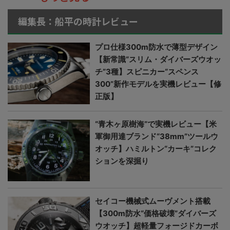
編集長：船平の時計レビュー
プロ仕様300m防水で薄型デザイン
【新常識“スリム・ダイバーズウオッ
チ”3種】スピニカー“スペンス
300”新作モデルを実機レビュー【修
正版】
“青木ヶ原樹海”で実機レビュー【米
軍御用達ブランド“38mm”ツールウ
オッチ】ハミルトン“カーキ”コレク
ションを深掘り
セイコー機械式ムーヴメント搭載
【300m防水“価格破壊”ダイバーズ
ウオッチ】超軽量フォージドカーボ