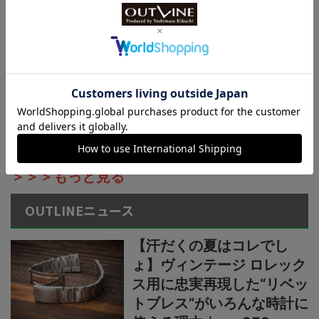
の本格アウトドアウオッ
チ】小物を収納できる新構
造リバーシブルベルト採用
カシオ“G-SHOCK”新作2種
【薄型・軽量な“メタルベゼ
ル×カーボン”仕様】“G-
STEEL”シリーズからウレタ
ンベルト仕様の新機軸
＞＞＞もっと見る
OUTLINEニュース
【汗だくの夏はコレでし
ょ】ヴィンテージ ロレック
ス用に忠実再現した“リベッ
トブレス”がいろんな時計に