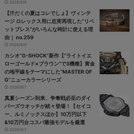
2026/8/8
【汗だくの夏はコレでしょ】ヴィンテ
ージ ロレックス用に忠実再現した“リベ
ットブレス”がいろんな時計に使える理
由｜ no.259
2026/8/8
カシオ“G-SHOCK”新作【“ライトイエ
ローゴールド×ブラウン”で3機種】黄金
の地平線をテーマにした“MASTER OF
G”ニューカラーシリーズ
2026/8/7
真夏シーズン到来、争奪戦必至のダイ
バーズウオッチが続々登場！【セイコ
ー、ルミノックスほか】10万円以下
&10万円台コスパ最強モデルを厳選
2026/8/7