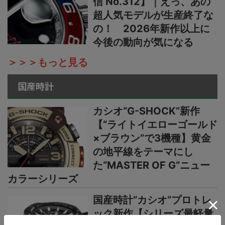
信 No.312】｜えっ、あの
超人気モデルが生産終了な
の！ 2026年新作以上に
今後の動向が気になる
＞＞＞もっと見る
国産時計
カシオ“G-SHOCK”新作
【“ライトイエローゴールド
×ブラウン”で3機種】黄金
の地平線をテーマにし
た“MASTER OF G”ニュー
カラーシリーズ
国産時計“カシオ”プロトレ
ック新作【シリーズ最軽量