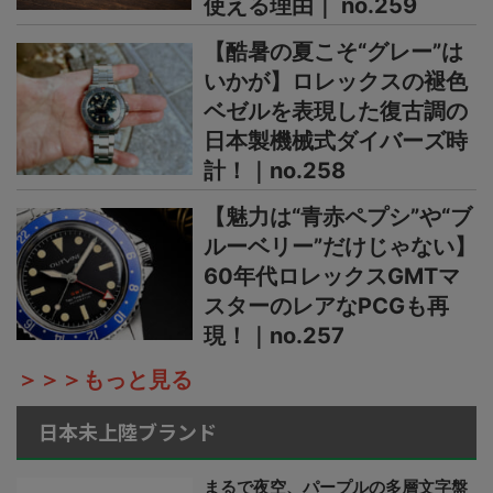
使える理由｜ no.259
【酷暑の夏こそ“グレー”は
いかが】ロレックスの褪色
ベゼルを表現した復古調の
日本製機械式ダイバーズ時
計！｜no.258
【魅力は“青赤ペプシ”や“ブ
ルーベリー”だけじゃない】
60年代ロレックスGMTマ
スターのレアなPCGも再
現！｜no.257
＞＞＞もっと見る
日本未上陸ブランド
まるで夜空、パープルの多層文字盤