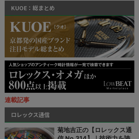
KUOE：総まとめ
連載記事
ロレックス通信
菊地吉正の【ロレックス通
信 No.314】｜技術力を誇