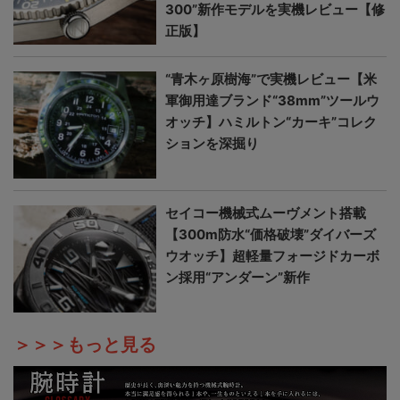
300”新作モデルを実機レビュー【修
正版】
“青木ヶ原樹海”で実機レビュー【米
軍御用達ブランド“38mm”ツールウ
オッチ】ハミルトン“カーキ”コレク
ションを深掘り
セイコー機械式ムーヴメント搭載
【300m防水“価格破壊”ダイバーズ
ウオッチ】超軽量フォージドカーボ
ン採用“アンダーン”新作
＞＞＞もっと見る