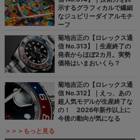
示するグラフィカルで繊細
なジュビリーダイアルモチ
ーフ
菊地吉正の【ロレックス通
信 No.313】｜生産終了の
発表からほぼ2カ月。実勢
価格はいまおいくら？
菊地吉正の【ロレックス通
信 No.312】｜えっ、あの
超人気モデルが生産終了な
の！ 2026年新作以上に
今後の動向が気になる
＞＞＞もっと見る