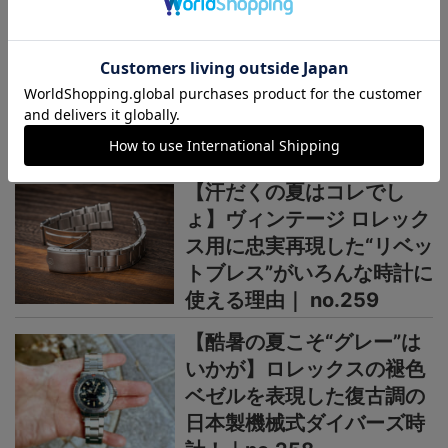
ル×カーボン”仕様】“G-
STEEL”シリーズからウレタ
ンベルト仕様の新機軸
＞＞＞もっと見る
OUTLINEニュース
【汗だくの夏はコレでし
ょ】ヴィンテージ ロレック
ス用に忠実再現した“リベッ
トブレス”がいろんな時計に
使える理由｜ no.259
【酷暑の夏こそ“グレー”は
いかが】ロレックスの褪色
ベゼルを表現した復古調の
日本製機械式ダイバーズ時