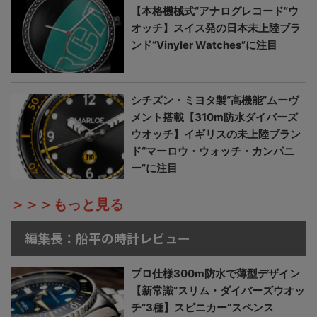
【本格機械式“アナログレコード”ウ
オッチ】スイス発の日本未上陸ブラ
ンド“Vinyler Watches”に注目
シチズン・ミヨタ製“高機能”ムーヴ
メント搭載【310m防水ダイバーズ
ウオッチ】イギリスの未上陸ブラン
ド“マーロウ・ウォッチ・カンパニ
ー”に注目
＞＞＞もっと見る
編集長：船平の時計レビュー
プロ仕様300m防水で薄型デザイン
【新常識“スリム・ダイバーズウオッ
チ”3種】スピニカー“スペンス