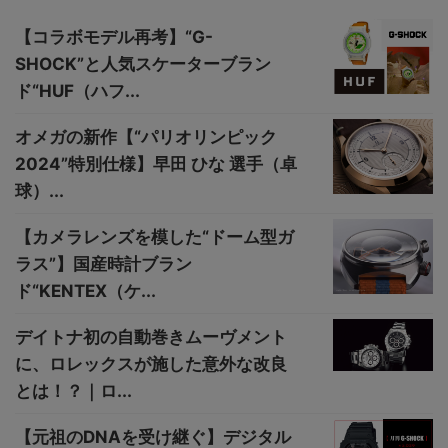
【コラボモデル再考】“G-
SHOCK”と人気スケーターブラン
ド“HUF（ハフ...
オメガの新作【“パリオリンピック
2024”特別仕様】早田 ひな 選手（卓
球）...
【カメラレンズを模した“ドーム型ガ
ラス”】国産時計ブラン
ド“KENTEX（ケ...
デイトナ初の自動巻きムーヴメント
に、ロレックスが施した意外な改良
とは！？｜ロ...
【元祖のDNAを受け継ぐ】デジタル