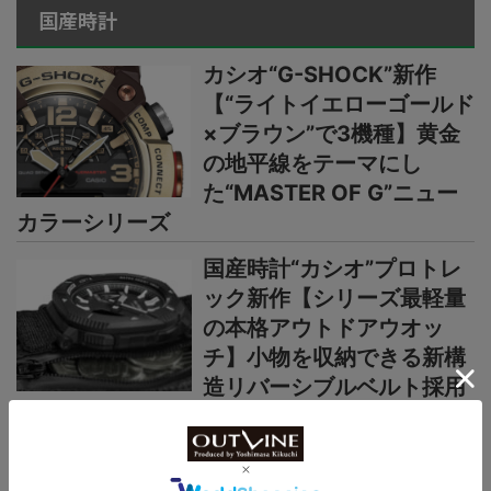
国産時計
カシオ“G-SHOCK”新作
【“ライトイエローゴールド
×ブラウン”で3機種】黄金
の地平線をテーマにし
た“MASTER OF G”ニュー
カラーシリーズ
国産時計“カシオ”プロトレ
ック新作【シリーズ最軽量
の本格アウトドアウオッ
チ】小物を収納できる新構
造リバーシブルベルト採用
カシオ“G-SHOCK”新作2種
【薄型・軽量な“メタルベゼ