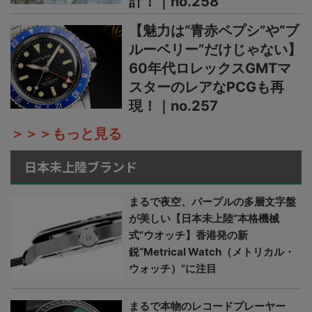
計！｜no.258
【魅力は“青赤ペプシ”や“ブ
ルーベリー”だけじゃない】
60年代ロレックスGMTマ
スターのレアなPCGも再
現！｜no.257
＞＞＞もっと見る
日本未上陸ブランド
まるで夜空、パープルの多層文字盤
が美しい【日本未上陸“本格機械
式”ウオッチ】香港発の新
鋭“Metrical Watch（メトリカル・
ウォッチ）”に注目
まるで本物のレコードプレーヤー