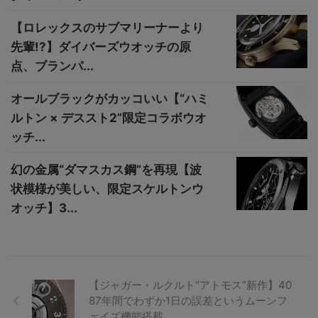
【ロレックスのサブマリーナーより
先輩!?】ダイバーズウオッチの原
点、ブランパ...
オールブラックがカッコいい【“ハミ
ルトン × デススト2”限定コラボウオ
ッチ...
幻の金属“ダマスカス鋼”を再現【波
状模様が美しい、限定スケルトンウ
オッチ】3...
【ジャガー・ルクルト“アトモス”新作】40
87年間でわずか1日の誤差というムーンフ
ェイズ機能搭載