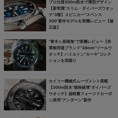
プロ仕様300m防水で薄型デザイン
【新常識“スリム・ダイバーズウオッ
チ”3種】スピニカー“スペンス
300”新作モデルを実機レビュー【修
正版】
“青木ヶ原樹海”で実機レビュー【米
軍御用達ブランド“38mm”ツールウ
オッチ】ハミルトン“カーキ”コレク
ションを深掘り
セイコー機械式ムーヴメント搭載
【300m防水“価格破壊”ダイバーズ
ウオッチ】超軽量フォージドカーボ
ン採用“アンダーン”新作