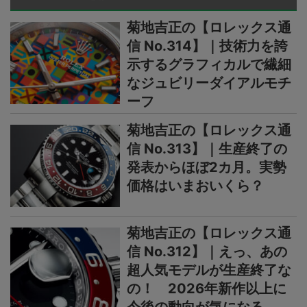
菊地吉正の【ロレックス通
信 No.314】｜技術力を誇
示するグラフィカルで繊細
なジュビリーダイアルモチ
ーフ
菊地吉正の【ロレックス通
信 No.313】｜生産終了の
発表からほぼ2カ月。実勢
価格はいまおいくら？
菊地吉正の【ロレックス通
信 No.312】｜えっ、あの
超人気モデルが生産終了な
の！ 2026年新作以上に
今後の動向が気になる