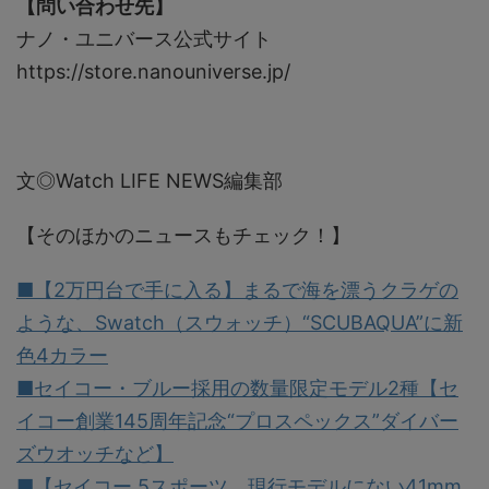
【問い合わせ先】
ナノ・ユニバース公式サイト
https://store.nanouniverse.jp/
文◎Watch LIFE NEWS編集部
【そのほかのニュースもチェック！】
■【2万円台で手に入る】まるで海を漂うクラゲの
ような、Swatch（スウォッチ）“SCUBAQUA”に新
色4カラー
■セイコー・ブルー採用の数量限定モデル2種【セ
イコー創業145周年記念“プロスペックス”ダイバー
ズウオッチなど】
■【セイコー 5スポーツ、現行モデルにない41mm