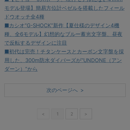
モデル登場】簡易方位計ベゼルを搭載したフィール
ドウオッチ全4種
■カシオ“G-SHOCK”新作【夏仕様のデザイン4機
種、全6モデル】幻想的なブルー蓄光文字盤、昼夜
で反転するデザインに注目
■初代は完売！チタンケースとカーボン文字盤を採
用した、300m防水ダイバーズが“UNDONE（アン
ダーン）”から
次のページへ >
<
1
2
>