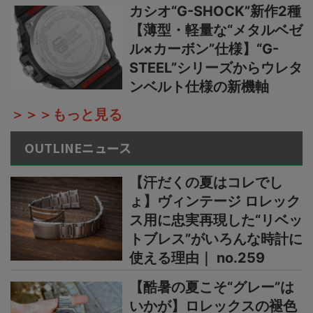
カシオ“G-SHOCK”新作2種
【薄型・軽量な“メタルベゼ
ル×カーボン”仕様】“G-
STEEL”シリーズからウレタ
ンベルト仕様の新機軸
＞＞＞もっと見る
OUTLINEニュース
【汗だくの夏はコレでし
ょ】ヴィンテージ ロレック
ス用に忠実再現した“リベッ
トブレス”がいろんな時計に
使える理由｜ no.259
【酷暑の夏こそ“グレー”は
いかが】ロレックスの褪色