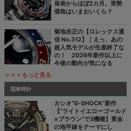
発表からほぼ2カ月。実勢
価格はいまおいくら？
菊地吉正の【ロレックス通
信 No.312】｜えっ、あの
超人気モデルが生産終了な
の！ 2026年新作以上に
今後の動向が気になる
＞＞＞もっと見る
国産時計
カシオ“G-SHOCK”新作
【“ライトイエローゴールド
×ブラウン”で3機種】黄金
の地平線をテーマにし