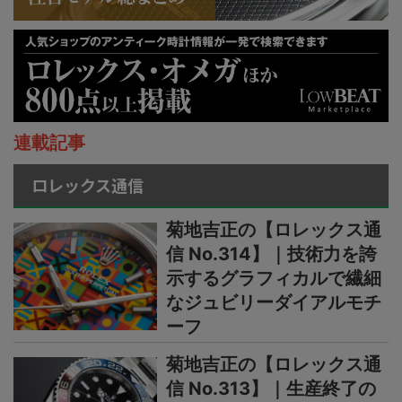
連載記事
ロレックス通信
菊地吉正の【ロレックス通
信 No.314】｜技術力を誇
示するグラフィカルで繊細
なジュビリーダイアルモチ
ーフ
菊地吉正の【ロレックス通
信 No.313】｜生産終了の