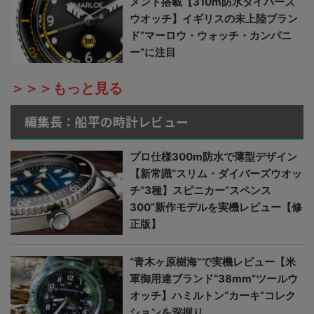
メント搭載【310m防水ダイバーズ
ウオッチ】イギリスの未上陸ブラン
ド“マーロウ・ウォッチ・カンパニ
ー”に注目
＞＞＞もっと見る
編集長：船平の時計レビュー
プロ仕様300m防水で薄型デザイン
【新常識“スリム・ダイバーズウオッ
チ”3種】スピニカー“スペンス
300”新作モデルを実機レビュー【修
正版】
“青木ヶ原樹海”で実機レビュー【米
軍御用達ブランド“38mm”ツールウ
オッチ】ハミルトン“カーキ”コレク
ションを深掘り