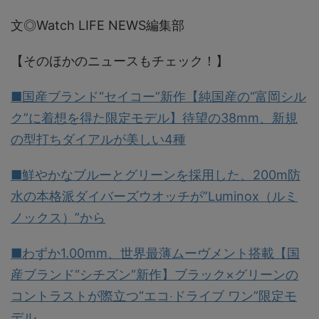
文◎Watch LIFE NEWS編集部
【そのほかのニュースもチェック！】
■国産ブランド“セイコー”新作【純国産の“富岡シル
ク”に着想を得た限定モデル】待望の38mm、新規
の型打ちダイアルが美しい4種
■鮮やかなブルーとグリーンを採用した、200m防
水の本格派ダイバーズウオッチが”Luminox（ルミ
ノックス）”から
■わずか1.00mm、世界最薄ムーヴメント搭載【国
産ブランド“シチズン”新作】ブラック×グリーンの
コントラストが際立つ“エコ‧ドライブ ワン”限定モ
デル