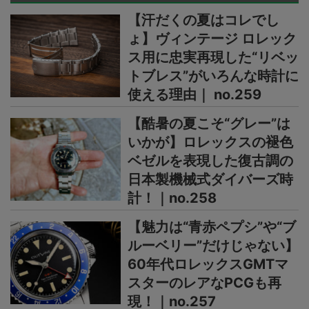
【汗だくの夏はコレでし
ょ】ヴィンテージ ロレック
ス用に忠実再現した“リベッ
トブレス”がいろんな時計に
使える理由｜ no.259
【酷暑の夏こそ“グレー”は
いかが】ロレックスの褪色
ベゼルを表現した復古調の
日本製機械式ダイバーズ時
計！｜no.258
【魅力は“青赤ペプシ”や“ブ
ルーベリー”だけじゃない】
60年代ロレックスGMTマ
スターのレアなPCGも再
現！｜no.257