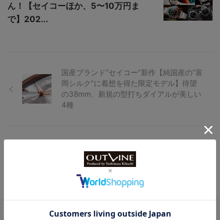
ん！【セイコーほか、5〜10万円ま
で】202...
国産ブランド“セイコー”新作【純国産の“富
岡シルク”に着想を得た限定モデル】待望
の38mm、新規の型打ちダイアルが美しい
4種
【ぷっくりハートがかわいい】韓国発の人
気キャラクター『エスターバニー』コラボ
ウオッチ