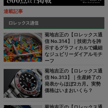
連載記事
ロレックス通信
菊地吉正の【ロレックス通
信 No.314】｜技術力を誇
示するグラフィカルで繊細
なジュビリーダイアルモチ
ーフ
菊地吉正の【ロレックス通
信 No.313】｜生産終了の
発表からほぼ2カ月。実勢
価格はいまおいくら？
菊地吉正の【ロレックス通