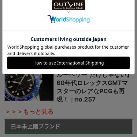
使える理由｜ no.259
【酷暑の夏こそ“グレー”は
いかが】ロレックスの褪色
ベゼルを表現した復古調の
日本製機械式ダイバーズ時
計！｜no.258
【魅力は“青赤ペプシ”や“ブ
ルーベリー”だけじゃない】
60年代ロレックスGMTマ
スターのレアなPCGも再
現！｜no.257
＞＞＞もっと見る
日本未上陸ブランド