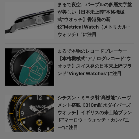
まるで夜空、パープルの多層文字盤
が美しい【日本未上陸“本格機械
式”ウオッチ】香港発の新
鋭“Metrical Watch（メトリカル・
ウォッチ）”に注目
まるで本物のレコードプレーヤー
【本格機械式“アナログレコード”ウ
オッチ】スイス発の日本未上陸ブラ
ンド“Vinyler Watches”に注目
シチズン・ミヨタ製“高機能”ムーヴ
メント搭載【310m防水ダイバーズ
ウオッチ】イギリスの未上陸ブラン
ド“マーロウ・ウォッチ・カンパニ
ー”に注目