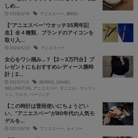
しめ...
2026/3/19
アニエスベー
,
腕時計
【“アニエスベー”ウオッチ35周年記
念】全４種類、ブランドのアイコンを
取り入...
2024/5/22
アニエスベー
女心をワシ掴み…？【2～3万円台】プ
レゼントにもおすすめレディース腕時
計｜2...
2023/11/3
BERING
,
DANIEL
WELLINGTON
,
アニエスベー
,
ダニエル・ウェリン
トン
,
フルラ
,
ベーリング
【この時計は普段使いにちょうどい
い、“アニエスベー”が80年代の人気モ
デルを...
2023/9/19
アニエスベー
,
セイコー