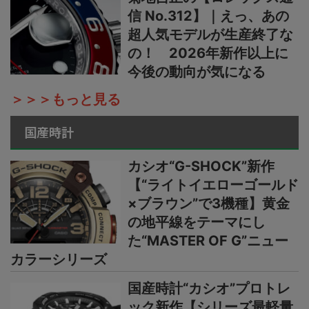
信 No.312】｜えっ、あの
超人気モデルが生産終了な
の！ 2026年新作以上に
今後の動向が気になる
＞＞＞もっと見る
国産時計
カシオ“G-SHOCK”新作
【“ライトイエローゴールド
×ブラウン”で3機種】黄金
の地平線をテーマにし
た“MASTER OF G”ニュー
カラーシリーズ
国産時計“カシオ”プロトレ
ック新作【シリーズ最軽量