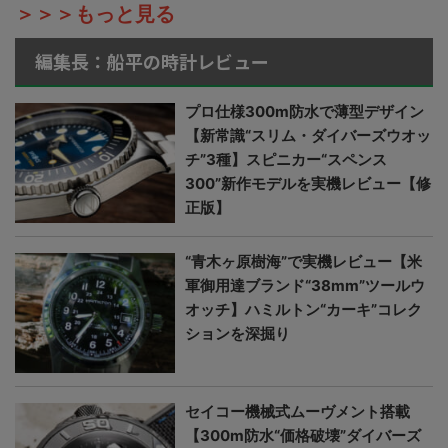
＞＞＞もっと見る
編集長：船平の時計レビュー
プロ仕様300m防水で薄型デザイン
【新常識“スリム・ダイバーズウオッ
チ”3種】スピニカー“スペンス
300”新作モデルを実機レビュー【修
正版】
“青木ヶ原樹海”で実機レビュー【米
軍御用達ブランド“38mm”ツールウ
オッチ】ハミルトン“カーキ”コレク
ションを深掘り
セイコー機械式ムーヴメント搭載
【300m防水“価格破壊”ダイバーズ