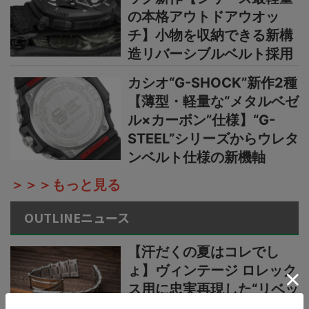
の本格アウトドアウオッ
チ】小物を収納できる新構
造リバーシブルベルト採用
カシオ“G-SHOCK”新作2種
【薄型・軽量な“メタルベゼ
ル×カーボン”仕様】“G-
STEEL”シリーズからウレタ
ンベルト仕様の新機軸
＞＞＞もっと見る
OUTLINEニュース
【汗だくの夏はコレでし
ょ】ヴィンテージ ロレック
ス用に忠実再現した“リベッ
トブレス”がいろんな時計に