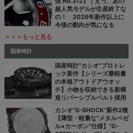
信 No.312】｜えっ、あの
超人気モデルが生産終了な
の！ 2026年新作以上に
今後の動向が気になる
＞＞＞もっと見る
国産時計
国産時計“カシオ”プロトレ
ック新作【シリーズ最軽量
の本格アウトドアウオッ
チ】小物を収納できる新構
造リバーシブルベルト採用
カシオ“G-SHOCK”新作2種
【薄型・軽量な“メタルベゼ
ル×カーボン”仕様】“G-