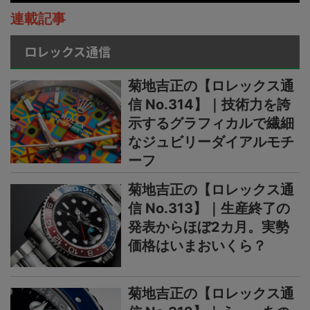
連載記事
ロレックス通信
菊地吉正の【ロレックス通
信 No.314】｜技術力を誇
示するグラフィカルで繊細
なジュビリーダイアルモチ
ーフ
菊地吉正の【ロレックス通
信 No.313】｜生産終了の
発表からほぼ2カ月。実勢
価格はいまおいくら？
菊地吉正の【ロレックス通