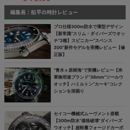
編集長：船平の時計レビュー
プロ仕様300m防水で薄型デザイン
【新常識“スリム・ダイバーズウオッ
チ”3種】スピニカー“スペンス
300”新作モデルを実機レビュー【修
正版】
“青木ヶ原樹海”で実機レビュー【米
軍御用達ブランド“38mm”ツールウ
オッチ】ハミルトン“カーキ”コレク
ションを深掘り
セイコー機械式ムーヴメント搭載
【300m防水“価格破壊”ダイバーズ
ウオッチ】超軽量フォージドカーボ