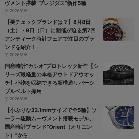
ヴメント搭載“プレジダス”新作5種
2026/8/6
【要チェックブランドは？】8月8日
（土）・9日（日）に開催が迫る第7回
アンティーク時計フェアで注目のブラ
ンドを紹介！
2026/8/6
国産時計“カシオ”プロトレック新作【シ
リーズ最軽量の本格アウトドアウオッ
チ】小物を収納できる新構造リバーシ
ブルベルト採用
2026/8/6
【小ぶりな32.1mmサイズで全5種】ソ
ーラー駆動ムーヴメント搭載モデル、
国産時計ブランド“Orient（オリエン
ト）”から