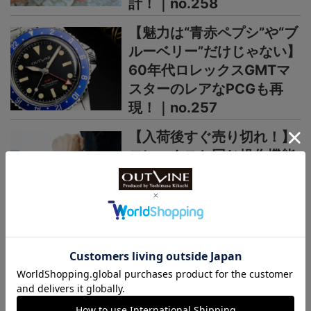
計！｜no.258
【魅力は“青赤ペプシ”や“ブ
ルーベリー”だけじゃない】
60年代ロレックスGMTマ
スターのレアなPCGも再
現！｜no.257
【入荷後すぐ売り切れ！】
ロレックスと同じ操作機能
で8万円の日本製GMT時計
がヨーロッパで高く評価さ
れるワケ｜no.256
＞＞＞もっと見る
日本未上陸ブランド
まるで夜空、パープルの多層文字盤