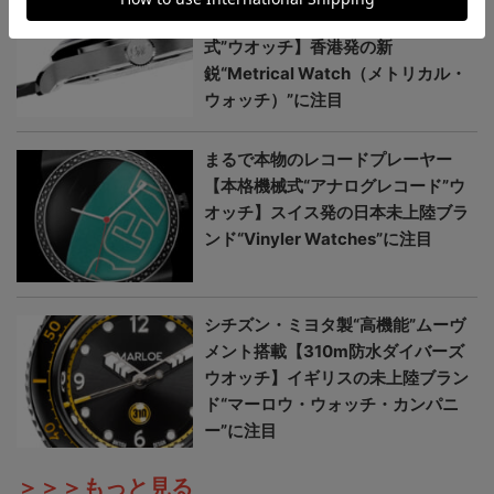
が美しい【日本未上陸“本格機械
式”ウオッチ】香港発の新
鋭“Metrical Watch（メトリカル・
ウォッチ）”に注目
まるで本物のレコードプレーヤー
【本格機械式“アナログレコード”ウ
オッチ】スイス発の日本未上陸ブラ
ンド“Vinyler Watches”に注目
シチズン・ミヨタ製“高機能”ムーヴ
メント搭載【310m防水ダイバーズ
ウオッチ】イギリスの未上陸ブラン
ド“マーロウ・ウォッチ・カンパニ
ー”に注目
＞＞＞もっと見る