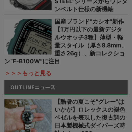
STEEL”シリーズからウレタ
ンベルト仕様の新機軸
国産ブランド“カシオ”新作
【1万円以下の最新デジタ
ルウオッチ3種】薄型・軽
量スタイル（厚さ8.8mm、
重さ26g）、新コレクショ
ン“F-B100W”に注目
＞＞＞もっと見る
OUTLINEニュース
【酷暑の夏こそ“グレー”は
いかが】ロレックスの褪色
ベゼルを表現した復古調の
日本製機械式ダイバーズ時