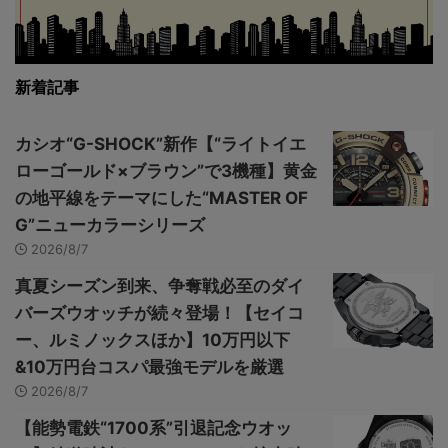
新着記事
カシオ“G-SHOCK”新作【“ライトイエ
ローゴールド×ブラウン”で3機種】黄金
の地平線をテーマにした“MASTER OF
G”ニューカラーシリーズ
2026/8/7
真夏シーズン到来、争奪戦必至のダイ
バーズウオッチが続々登場！【セイコ
ー、ルミノックスほか】10万円以下
&10万円台コスパ最強モデルを厳選
2026/8/7
【能勢電鉄“1700系”引退記念ウオッ