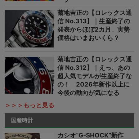
菊地吉正の【ロレックス通
信 No.313】｜生産終了の
発表からほぼ2カ月。実勢
価格はいまおいくら？
菊地吉正の【ロレックス通
信 No.312】｜えっ、あの
超人気モデルが生産終了な
の！ 2026年新作以上に
今後の動向が気になる
＞＞＞もっと見る
国産時計
カシオ“G-SHOCK”新作