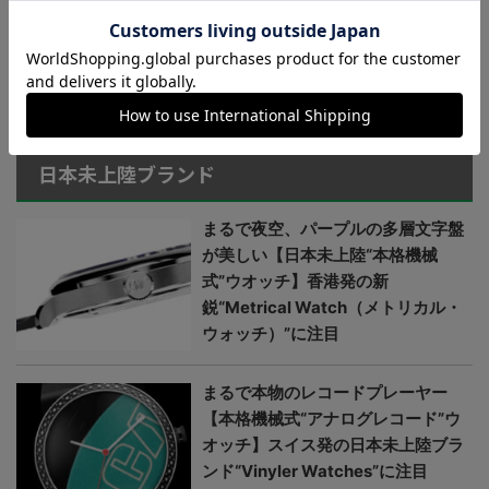
で8万円の日本製GMT時計
がヨーロッパで高く評価さ
れるワケ｜no.256
＞＞＞もっと見る
日本未上陸ブランド
まるで夜空、パープルの多層文字盤
が美しい【日本未上陸“本格機械
式”ウオッチ】香港発の新
鋭“Metrical Watch（メトリカル・
ウォッチ）”に注目
まるで本物のレコードプレーヤー
【本格機械式“アナログレコード”ウ
オッチ】スイス発の日本未上陸ブラ
ンド“Vinyler Watches”に注目