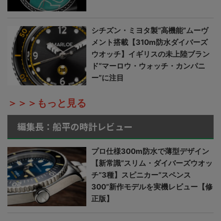
シチズン・ミヨタ製“高機能”ムーヴ
メント搭載【310m防水ダイバーズ
ウオッチ】イギリスの未上陸ブラン
ド“マーロウ・ウォッチ・カンパニ
ー”に注目
＞＞＞もっと見る
編集長：船平の時計レビュー
プロ仕様300m防水で薄型デザイン
【新常識“スリム・ダイバーズウオッ
チ”3種】スピニカー“スペンス
300”新作モデルを実機レビュー【修
正版】