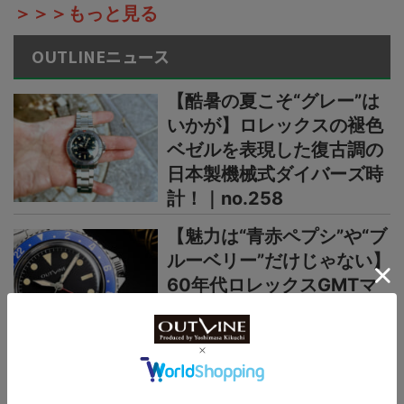
＞＞＞もっと見る
OUTLINEニュース
【酷暑の夏こそ“グレー”は
いかが】ロレックスの褪色
ベゼルを表現した復古調の
日本製機械式ダイバーズ時
計！｜no.258
【魅力は“青赤ペプシ”や“ブ
ルーベリー”だけじゃない】
60年代ロレックスGMTマ
スターのレアなPCGも再
現！｜no.257
【入荷後すぐ売り切れ！】
ロレックスと同じ操作機能