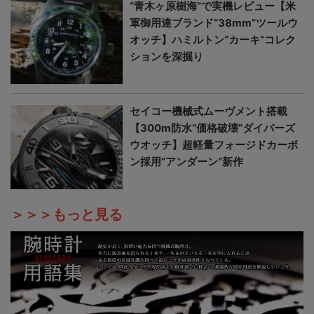
“青木ヶ原樹海”で実機レビュー【米
軍御用達ブランド“38mm”ツールウ
オッチ】ハミルトン“カーキ”コレク
ションを深掘り
セイコー機械式ムーヴメント搭載
【300m防水“価格破壊”ダイバーズ
ウオッチ】超軽量フォージドカーボ
ン採用“アンダーン”新作
＞＞＞もっと見る