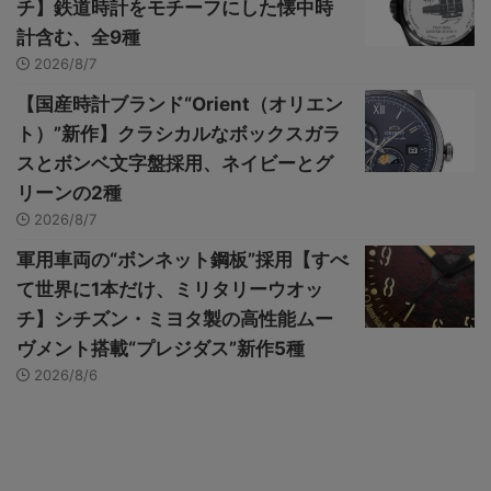
チ】鉄道時計をモチーフにした懐中時
計含む、全9種
2026/8/7
【国産時計ブランド“Orient（オリエン
ト）”新作】クラシカルなボックスガラ
スとボンベ文字盤採用、ネイビーとグ
リーンの2種
2026/8/7
軍用車両の“ボンネット鋼板”採用【すべ
て世界に1本だけ、ミリタリーウオッ
チ】シチズン・ミヨタ製の高性能ムー
ヴメント搭載“プレジダス”新作5種
2026/8/6