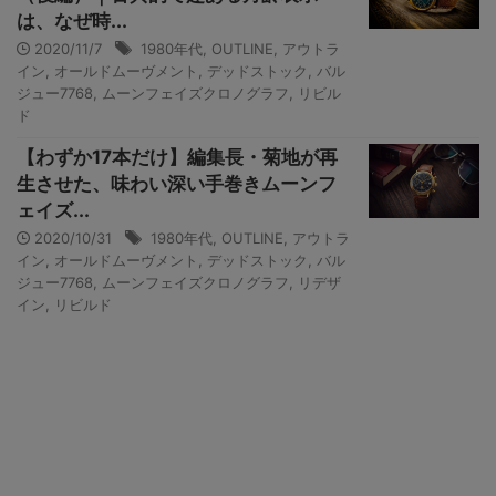
は、なぜ時...
2020/11/7
1980年代
,
OUTLINE
,
アウトラ
イン
,
オールドムーヴメント
,
デッドストック
,
バル
ジュー7768
,
ムーンフェイズクロノグラフ
,
リビル
ド
【わずか17本だけ】編集長・菊地が再
生させた、味わい深い手巻きムーンフ
ェイズ...
2020/10/31
1980年代
,
OUTLINE
,
アウトラ
イン
,
オールドムーヴメント
,
デッドストック
,
バル
ジュー7768
,
ムーンフェイズクロノグラフ
,
リデザ
イン
,
リビルド