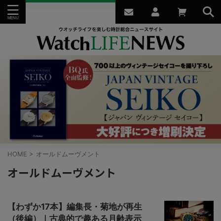
HOME
>
オールドムーヴメント
オールドムーヴメント
【わずか17本】編集長・菊地が再生
（後編）｜古典的で趣ある月齢表示