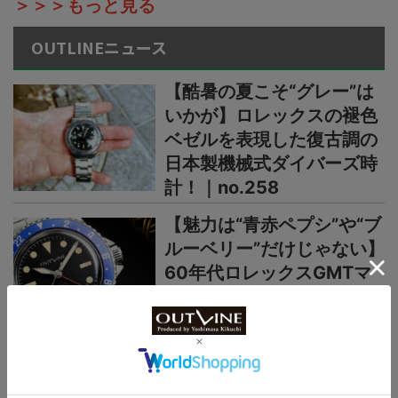
＞＞＞もっと見る
OUTLINEニュース
【酷暑の夏こそ“グレー”は
いかが】ロレックスの褪色
ベゼルを表現した復古調の
日本製機械式ダイバーズ時
計！｜no.258
【魅力は“青赤ペプシ”や“ブ
ルーベリー”だけじゃない】
60年代ロレックスGMTマ
スターのレアなPCGも再
現！｜no.257
【入荷後すぐ売り切れ！】
ロレックスと同じ操作機能