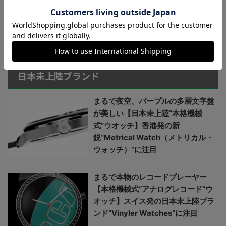
で8万円の日本製GMT時計
がヨーロッパで高く評価さ
れるワケ｜no.256
＞＞＞もっと見る
日本未上陸ブランド
まるで夜空、パープルの多層文字盤
が美しい【日本未上陸“本格機械
式”ウオッチ】香港発の新
鋭“Metrical Watch（メトリカル・
ウォッチ）”に注目
まるで本物のレコードプレーヤー
【本格機械式“アナログレコード”ウ
オッチ】スイス発の日本未上陸ブラ
ンド“Vinyler Watches”に注目