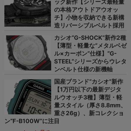
ック新作【シリーズ最軽量
の本格アウトドアウオッ
チ】小物を収納できる新構
造リバーシブルベルト採用
カシオ“G-SHOCK”新作2種
【薄型・軽量な“メタルベゼ
ル×カーボン”仕様】“G-
STEEL”シリーズからウレタ
ンベルト仕様の新機軸
国産ブランド“カシオ”新作
【1万円以下の最新デジタ
ルウオッチ3種】薄型・軽
量スタイル（厚さ8.8mm、
重さ26g）、新コレクショ
ン“F-B100W”に注目