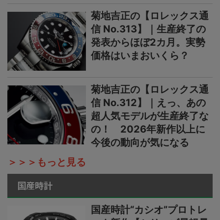
菊地吉正の【ロレックス通
信 No.313】｜生産終了の
発表からほぼ2カ月。実勢
価格はいまおいくら？
菊地吉正の【ロレックス通
信 No.312】｜えっ、あの
超人気モデルが生産終了な
の！ 2026年新作以上に
今後の動向が気になる
＞＞＞もっと見る
国産時計
国産時計“カシオ”プロトレ