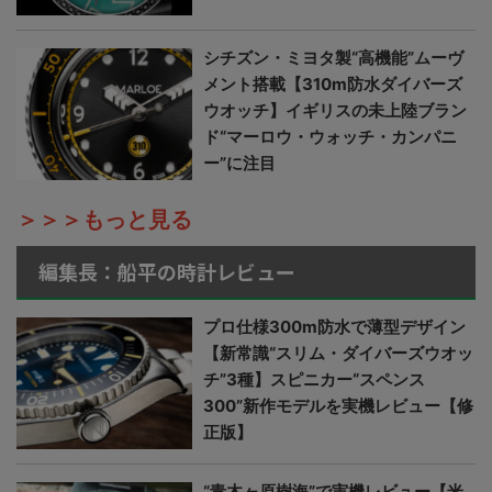
シチズン・ミヨタ製“高機能”ムーヴ
メント搭載【310m防水ダイバーズ
ウオッチ】イギリスの未上陸ブラン
ド“マーロウ・ウォッチ・カンパニ
ー”に注目
＞＞＞もっと見る
編集長：船平の時計レビュー
プロ仕様300m防水で薄型デザイン
【新常識“スリム・ダイバーズウオッ
チ”3種】スピニカー“スペンス
300”新作モデルを実機レビュー【修
正版】
“青木ヶ原樹海”で実機レビュー【米