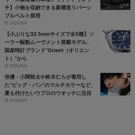
チ】小物を収納できる新構造リバーシ
ブルベルト採用
2026/8/6
【小ぶりな32.1mmサイズで全5種】ソ
ーラー駆動ムーヴメント搭載モデル、
国産時計ブランド“Orient（オリエン
ト）”から
2026/8/6
俳優・小関裕太や鈴木仁らが着用し
た“ビッグ・バン”のマルチカラーなど、
夏も付けたいウブロのウオッチに注目
2026/8/6