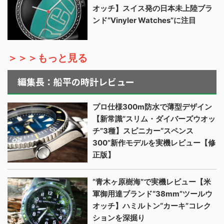
オッチ】スイス発の日本未上陸ブラ
ンド“Vinyler Watches”に注目
＞＞＞もっと見る
編集長：船平の時計レビュー
プロ仕様300m防水で薄型デザイン
【新常識“スリム・ダイバーズウオッ
チ”3種】スピニカー“スペンス
300”新作モデルを実機レビュー【修
正版】
“青木ヶ原樹海”で実機レビュー【米
軍御用達ブランド“38mm”ツールウ
オッチ】ハミルトン“カーキ”コレク
ションを深掘り