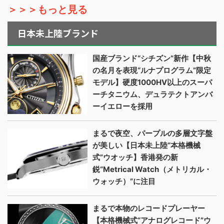
＞＞＞もっと見る
日本未上陸ブランド
国産ブランド“シチズン”新作【中秋
の名月を表現“ルナプログラム”限定
モデル】硬度1000HV以上のスーパ
ーチタニウム、デュラテクトアンバ
ーイエローを採用
まるで夜空、パープルの多層文字盤
が美しい【日本未上陸“本格機械
式”ウオッチ】香港発の新
鋭“Metrical Watch（メトリカル・
ウォッチ）”に注目
まるで本物のレコードプレーヤー
【本格機械式“アナログレコード”ウ