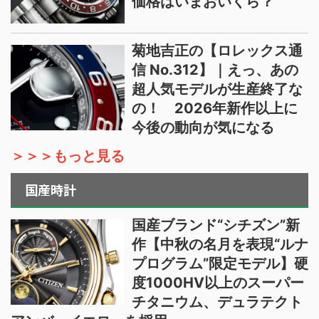
価格はいまおいくら？
菊地吉正の【ロレックス通
信 No.312】｜えっ、あの
超人気モデルが生産終了な
の！ 2026年新作以上に
今後の動向が気になる
＞＞＞もっと見る
国産時計
国産ブランド“シチズン”新
作【中秋の名月を表現“ルナ
プログラム”限定モデル】硬
度1000HV以上のスーパー
チタニウム、デュラテクト