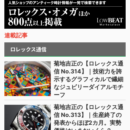
連載記事
ロレックス通信
菊地吉正の【ロレックス通
信 No.314】｜技術力を誇
示するグラフィカルで繊細
なジュビリーダイアルモチ
ーフ
菊地吉正の【ロレックス通
信 No.313】｜生産終了の
発表からほぼ2カ月。実勢