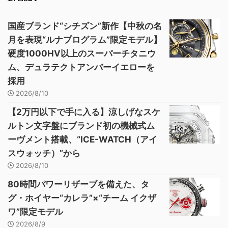
国産ブランド“シチズン”新作【中秋の名
月を表現“ルナプログラム”限定モデル】
硬度1000HV以上のスーパーチタニウ
ム、デュラテクトアンバーイエローを
採用
2026/8/10
【2万円以下で手に入る】涼しげなスケ
ルトン文字盤にブランド初の機械式ム
ーヴメント搭載、“ICE-WATCH（アイ
スウォッチ）”から
2026/8/10
80時間パワーリザーブを備えた、タ
グ・ホイヤー“カレラ”×“チーム イクザ
ワ”限定モデル
2026/8/9