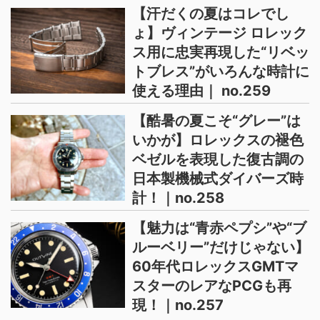
【汗だくの夏はコレでし
ょ】ヴィンテージ ロレック
ス用に忠実再現した“リベッ
トブレス”がいろんな時計に
使える理由｜ no.259
【酷暑の夏こそ“グレー”は
いかが】ロレックスの褪色
ベゼルを表現した復古調の
日本製機械式ダイバーズ時
計！｜no.258
【魅力は“青赤ペプシ”や“ブ
ルーベリー”だけじゃない】
60年代ロレックスGMTマ
スターのレアなPCGも再
現！｜no.257