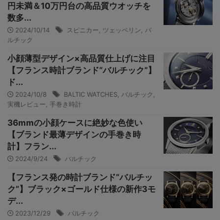
円未満＆10万円台の高品質ウオッチを
数多...
2024/10/14
スピニカー
,
ツェッペリン
,
バ
ルチック
小顔薄型デザイン×高品質仕上げに注目
【フランス時計ブランド“バルチック”】
ド...
2024/10/8
BALTIC WATCHES
,
バルチック
,
実機レビュー
,
手巻き時計
36mmの小顔ケースに絶妙な色使い
【ブランド最薄デザインの手巻き時
計】フラン...
2024/9/24
バルチック
【フランス発の時計ブランド“バルチッ
ク”】ブラック×ゴールド仕様の新作3モ
デ...
2023/12/29
バルチック