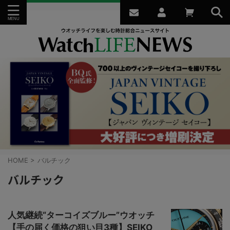
HOME
>
バルチック
バルチック
人気継続“ターコイズブルー”ウオッチ
【手の届く価格の狙い目3種】SEIKO