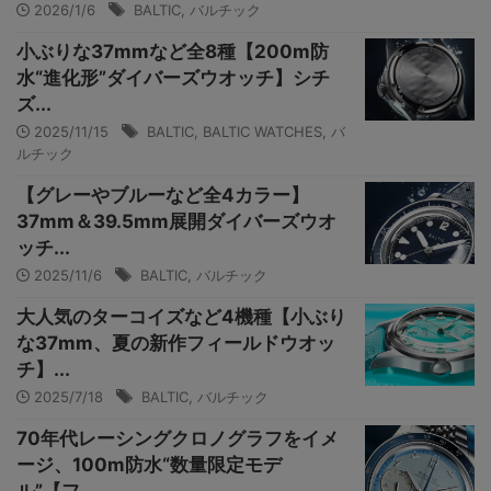
2026/1/6
BALTIC
,
バルチック
小ぶりな37mmなど全8種【200m防
水“進化形”ダイバーズウオッチ】シチ
ズ...
2025/11/15
BALTIC
,
BALTIC WATCHES
,
バ
ルチック
【グレーやブルーなど全4カラー】
37mm＆39.5mm展開ダイバーズウオ
ッチ...
2025/11/6
BALTIC
,
バルチック
大人気のターコイズなど4機種【小ぶり
な37mm、夏の新作フィールドウオッ
チ】...
2025/7/18
BALTIC
,
バルチック
70年代レーシングクロノグラフをイメ
ージ、100m防水“数量限定モデ