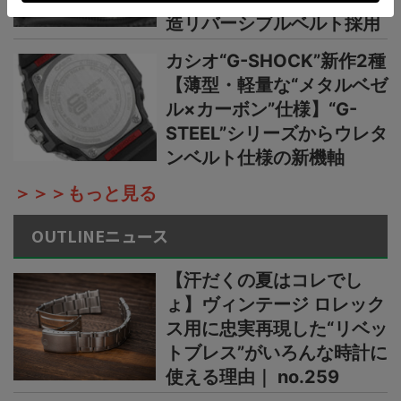
造リバーシブルベルト採用
カシオ“G-SHOCK”新作2種
【薄型・軽量な“メタルベゼ
ル×カーボン”仕様】“G-
STEEL”シリーズからウレタ
ンベルト仕様の新機軸
＞＞＞もっと見る
OUTLINEニュース
【汗だくの夏はコレでし
ょ】ヴィンテージ ロレック
ス用に忠実再現した“リベッ
トブレス”がいろんな時計に
使える理由｜ no.259