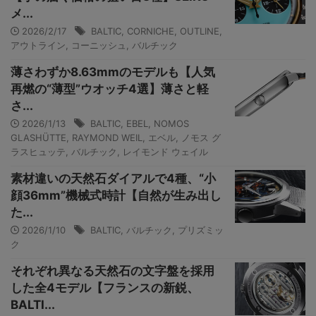
メ...
2026/2/17
BALTIC
,
CORNICHE
,
OUTLINE
,
アウトライン
,
コーニッシュ
,
バルチック
薄さわずか8.63mmのモデルも【人気
再燃の“薄型”ウオッチ4選】薄さと軽
さ...
2026/1/13
BALTIC
,
EBEL
,
NOMOS
GLASHÜTTE
,
RAYMOND WEIL
,
エベル
,
ノモス グ
ラスヒュッテ
,
バルチック
,
レイモンド ウェイル
素材違いの天然石ダイアルで4種、“小
顔36mm”機械式時計【自然が生み出し
た...
2026/1/10
BALTIC
,
バルチック
,
プリズミッ
ク
それぞれ異なる天然石の文字盤を採用
した全4モデル【フランスの新鋭、
BALTI...