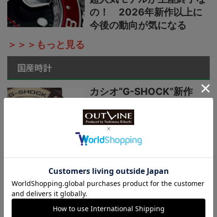
の！ 2026年新作以上に
今後の動向が気になる
＞＞＞もっと見る
国産時計
カシオ“G-SHOCK”新作
【“ライトイエローゴールド
×ブラウン”で3機種】黄金
の地平線をテーマにし
た“MASTER OF G”ニュー
カラーシリーズ
国産時計“カシオ”プロトレ
ック新作【シリーズ最軽量
の本格アウトドアウオッ
チ】小物を収納できる新構