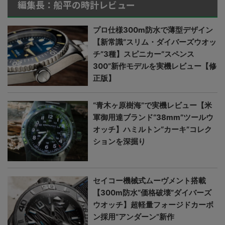
編集長：船平の時計レビュー
プロ仕様300m防水で薄型デザイン
【新常識“スリム・ダイバーズウオッ
チ”3種】スピニカー“スペンス
300”新作モデルを実機レビュー【修
正版】
“青木ヶ原樹海”で実機レビュー【米
軍御用達ブランド“38mm”ツールウ
オッチ】ハミルトン“カーキ”コレク
ションを深掘り
セイコー機械式ムーヴメント搭載
【300m防水“価格破壊”ダイバーズ
ウオッチ】超軽量フォージドカーボ
ン採用“アンダーン”新作