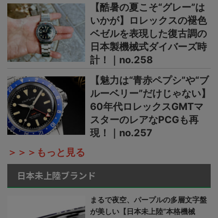
【酷暑の夏こそ“グレー”は
いかが】ロレックスの褪色
ベゼルを表現した復古調の
日本製機械式ダイバーズ時
計！｜no.258
【魅力は“青赤ペプシ”や“ブ
ルーベリー”だけじゃない】
60年代ロレックスGMTマ
スターのレアなPCGも再
現！｜no.257
＞＞＞もっと見る
日本未上陸ブランド
まるで夜空、パープルの多層文字盤
が美しい【日本未上陸“本格機械