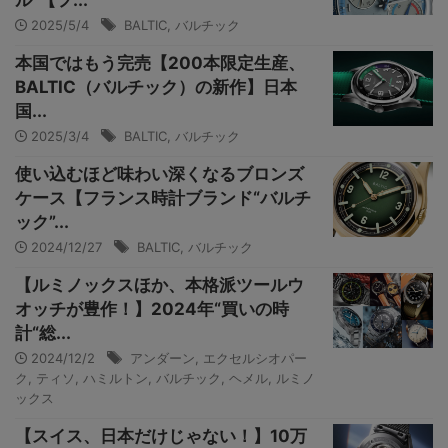
ル”【フ...
2025/5/4
BALTIC
,
バルチック
本国ではもう完売【200本限定生産、
BALTIC（バルチック）の新作】日本
国...
2025/3/4
BALTIC
,
バルチック
使い込むほど味わい深くなるブロンズ
ケース【フランス時計ブランド“バルチ
ック”...
2024/12/27
BALTIC
,
バルチック
【ルミノックスほか、本格派ツールウ
オッチが豊作！】2024年“買いの時
計“総...
2024/12/2
アンダーン
,
エクセルシオパー
ク
,
ティソ
,
ハミルトン
,
バルチック
,
ヘメル
,
ルミノ
ックス
【スイス、日本だけじゃない！】10万