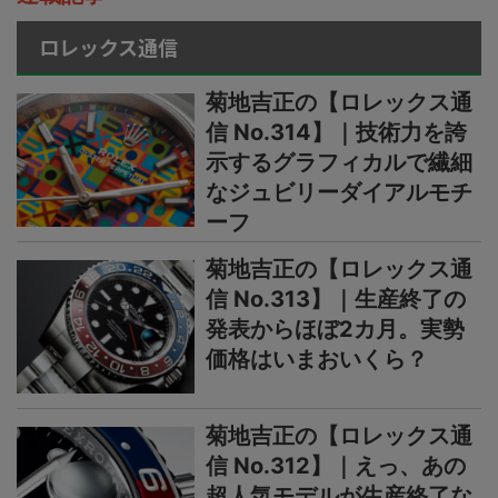
ロレックス通信
菊地吉正の【ロレックス通
信 No.314】｜技術力を誇
示するグラフィカルで繊細
なジュビリーダイアルモチ
ーフ
菊地吉正の【ロレックス通
信 No.313】｜生産終了の
発表からほぼ2カ月。実勢
価格はいまおいくら？
菊地吉正の【ロレックス通
信 No.312】｜えっ、あの
超人気モデルが生産終了な