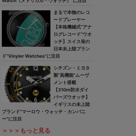
Watch（メトリカル・ウォッチ）”に注目
まるで本物のレコ
ードプレーヤー
【本格機械式“アナ
ログレコード”ウオ
ッチ】スイス発の
日本未上陸ブラン
ド“Vinyler Watches”に注目
シチズン・ミヨタ
製“高機能”ムーヴ
メント搭載
【310m防水ダイ
バーズウオッチ】
イギリスの未上陸
ブランド“マーロウ・ウォッチ・カンパニ
ー”に注目
＞＞＞もっと見る