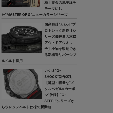
種】黄金の地平線を
テーマにし
た“MASTER OF G”ニューカラーシリーズ
国産時計“カシオ”プ
ロトレック新作【シ
リーズ最軽量の本格
アウトドアウオッ
チ】小物を収納でき
る新構造リバーシブ
ルベルト採用
カシオ“G-
SHOCK”新作2種
【薄型・軽量な“メ
タルベゼル×カーボ
ン”仕様】“G-
STEEL”シリーズか
らウレタンベルト仕様の新機軸