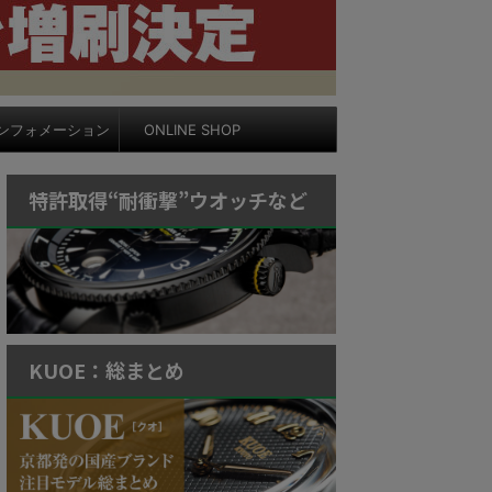
ンフォメーション
ONLINE SHOP
特許取得“耐衝撃”ウオッチなど
KUOE：総まとめ