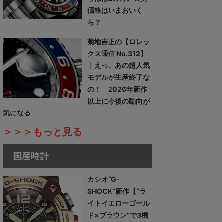
価格はいまおいく
ら？
菊地吉正の【ロレッ
クス通信 No.312】
｜えっ、あの超人気
モデルが生産終了な
の！ 2026年新作
以上に今後の動向が
気になる
＞＞＞もっと見る
国産時計
カシオ“G-
SHOCK”新作【“ラ
イトイエローゴール
ド×ブラウン”で3機