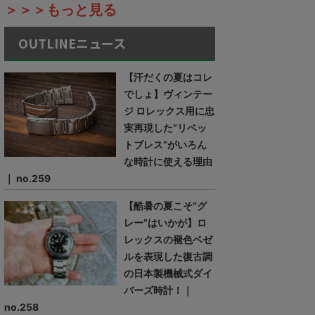
＞＞＞もっと見る
OUTLINEニュース
【汗だくの夏はコレ
でしょ】ヴィンテー
ジ ロレックス用に忠
実再現した“リベッ
トブレス”がいろん
な時計に使える理由
｜ no.259
【酷暑の夏こそ“グ
レー”はいかが】ロ
レックスの褪色ベゼ
ルを表現した復古調
の日本製機械式ダイ
バーズ時計！｜
no.258