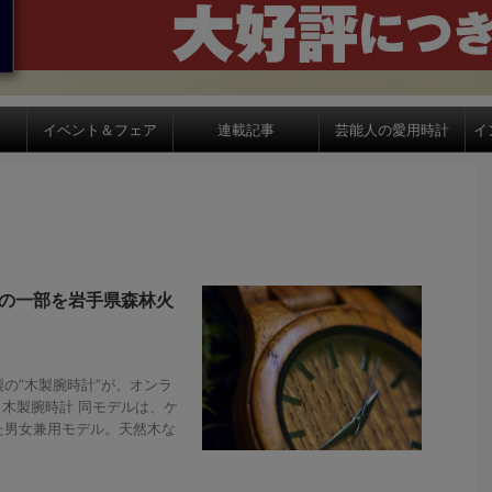
イベント＆フェア
連載記事
芸能人の愛用時計
イ
上の一部を岩手県森林火
の”木製腕時計”が、オンラ
 木製腕時計 同モデルは、ケ
た男女兼用モデル。天然木な