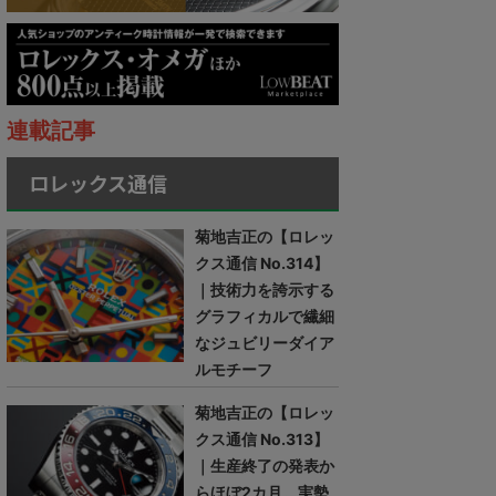
連載記事
ロレックス通信
菊地吉正の【ロレッ
クス通信 No.314】
｜技術力を誇示する
グラフィカルで繊細
なジュビリーダイア
ルモチーフ
菊地吉正の【ロレッ
クス通信 No.313】
｜生産終了の発表か
らほぼ2カ月。実勢