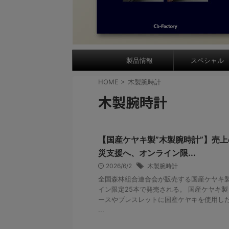
製品情報
スペシャル
HOME
>
木製腕時計
木製腕時計
【国産ケヤキ製”木製腕時計”】売
災支援へ、オンライン限...
2026/6/2
木製腕時計
全国森林組合連合会が販売する国産ケヤキ製
イン限定25本で発売される。 国産ケヤキ製
ースやブレスレットに国産ケヤキを使用し
...