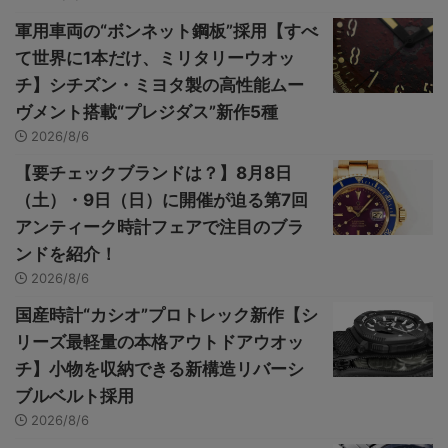
軍用車両の“ボンネット鋼板”採用【すべ
て世界に1本だけ、ミリタリーウオッ
チ】シチズン・ミヨタ製の高性能ムー
ヴメント搭載“プレジダス”新作5種
2026/8/6
【要チェックブランドは？】8月8日
（土）・9日（日）に開催が迫る第7回
アンティーク時計フェアで注目のブラ
ンドを紹介！
2026/8/6
国産時計“カシオ”プロトレック新作【シ
リーズ最軽量の本格アウトドアウオッ
チ】小物を収納できる新構造リバーシ
ブルベルト採用
2026/8/6