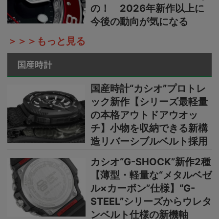
の！ 2026年新作以上に
今後の動向が気になる
＞＞＞もっと見る
国産時計
国産時計“カシオ”プロトレ
ック新作【シリーズ最軽量
の本格アウトドアウオッ
チ】小物を収納できる新構
造リバーシブルベルト採用
カシオ“G-SHOCK”新作2種
【薄型・軽量な“メタルベゼ
ル×カーボン”仕様】“G-
STEEL”シリーズからウレタ
ンベルト仕様の新機軸