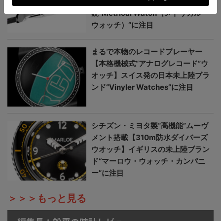
式”ウオッチ】香港発の新
鋭“Metrical Watch（メトリカル・
ウォッチ）”に注目
まるで本物のレコードプレーヤー
【本格機械式“アナログレコード”ウ
オッチ】スイス発の日本未上陸ブラ
ンド“Vinyler Watches”に注目
シチズン・ミヨタ製“高機能”ムーヴ
メント搭載【310m防水ダイバーズ
ウオッチ】イギリスの未上陸ブラン
ド“マーロウ・ウォッチ・カンパニ
ー”に注目
＞＞＞もっと見る