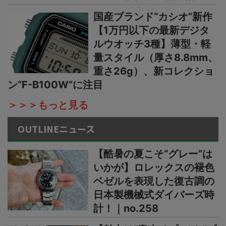
国産ブランド“カシオ”新作
【1万円以下の最新デジタ
ルウオッチ3種】薄型・軽
量スタイル（厚さ8.8mm、
重さ26g）、新コレクショ
ン“F-B100W”に注目
＞＞＞もっと見る
OUTLINEニュース
【酷暑の夏こそ“グレー”は
いかが】ロレックスの褪色
ベゼルを表現した復古調の
日本製機械式ダイバーズ時
計！｜no.258