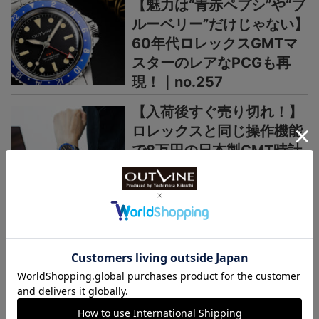
【魅力は“青赤ペプシ”や“ブ
ルーベリー”だけじゃない】
60年代ロレックスGMTマ
スターのレアなPCGも再
現！｜no.257
【入荷後すぐ売り切れ！】
ロレックスと同じ操作機能
で8万円の日本製GMT時計
がヨーロッパで高く評価さ
れるワケ｜no.256
＞＞＞もっと見る
日本未上陸ブランド
まるで夜空、パープルの多層文字盤
が美しい【日本未上陸“本格機械