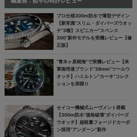
編集長：船平の時計レビュー
プロ仕様300m防水で薄型デザイン
【新常識“スリム・ダイバーズウオッ
チ”3種】スピニカー“スペンス
300”新作モデルを実機レビュー【修
正版】
“青木ヶ原樹海”で実機レビュー【米
軍御用達ブランド“38mm”ツールウ
オッチ】ハミルトン“カーキ”コレク
ションを深掘り
セイコー機械式ムーヴメント搭載
【300m防水“価格破壊”ダイバーズ
ウオッチ】超軽量フォージドカーボ
ン採用“アンダーン”新作