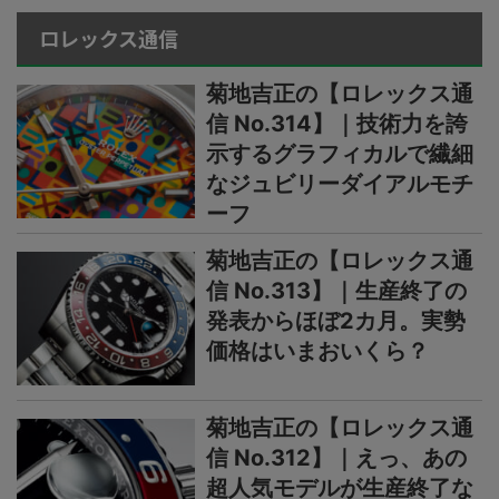
ロレックス通信
菊地吉正の【ロレックス通
信 No.314】｜技術力を誇
示するグラフィカルで繊細
なジュビリーダイアルモチ
ーフ
菊地吉正の【ロレックス通
信 No.313】｜生産終了の
発表からほぼ2カ月。実勢
価格はいまおいくら？
菊地吉正の【ロレックス通
信 No.312】｜えっ、あの
超人気モデルが生産終了な