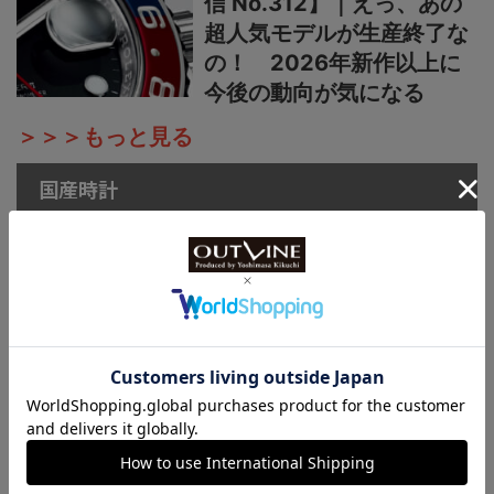
信 No.312】｜えっ、あの
超人気モデルが生産終了な
の！ 2026年新作以上に
今後の動向が気になる
＞＞＞もっと見る
国産時計
カシオ“G-SHOCK”新作
【“ライトイエローゴールド
×ブラウン”で3機種】黄金
の地平線をテーマにし
た“MASTER OF G”ニュー
カラーシリーズ
国産時計“カシオ”プロトレ
ック新作【シリーズ最軽量