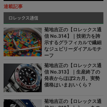
連載記事
ロレックス通信
菊地吉正の【ロレックス通
信 No.314】｜技術力を誇
示するグラフィカルで繊細
なジュビリーダイアルモチ
ーフ
菊地吉正の【ロレックス通
信 No.313】｜生産終了の
発表からほぼ2カ月。実勢
価格はいまおいくら？
菊地吉正の【ロレックス通