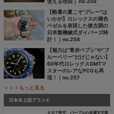
使える理由｜ no.259
【酷暑の夏こそ“グレー”は
いかが】ロレックスの褪色
ベゼルを表現した復古調の
日本製機械式ダイバーズ時
計！｜no.258
【魅力は“青赤ペプシ”や“ブ
ルーベリー”だけじゃない】
60年代ロレックスGMTマ
スターのレアなPCGも再
現！｜no.257
＞＞＞もっと見る
日本未上陸ブランド
まるで夜空、パープルの多層文字盤