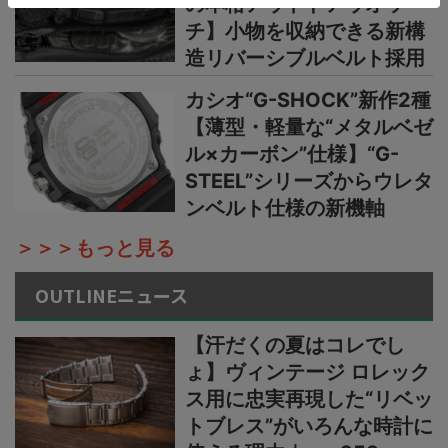
の本格アウトドアウオッ
チ】小物を収納できる新構
造リバーシブルベルト採用
カシオ“G-SHOCK”新作2種
【薄型・軽量な“メタルベゼ
ル×カーボン”仕様】“G-
STEEL”シリーズからウレタ
ンベルト仕様の新機軸
＞＞＞もっと見る
OUTLINEニュース
【汗だくの夏はコレでし
ょ】ヴィンテージ ロレック
ス用に忠実再現した“リベッ
トブレス”がいろんな時計に