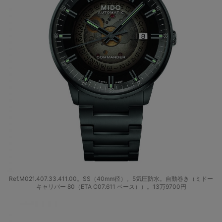
Ref.M021.407.33.411.00。SS（40mm径）。5気圧防水。自動巻き（ミドー
キャリバー 80（ETA C07.611 ベース））。13万9700円