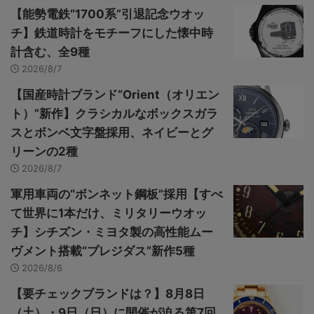
【能勢電鉄“1700系”引退記念ウオッ
チ】鉄道時計をモチーフにした懐中時
計含む、全9種
2026/8/7
【国産時計ブランド“Orient（オリエン
ト）”新作】クラシカルなボックスガラ
スとボンベ文字盤採用、ネイビーとグ
リーンの2種
2026/8/7
軍用車両の“ボンネット鋼板”採用【すべ
て世界に1本だけ、ミリタリーウオッ
チ】シチズン・ミヨタ製の高性能ムー
ヴメント搭載“プレジダス”新作5種
2026/8/6
【要チェックブランドは？】8月8日
（土）・9日（日）に開催が迫る第7回