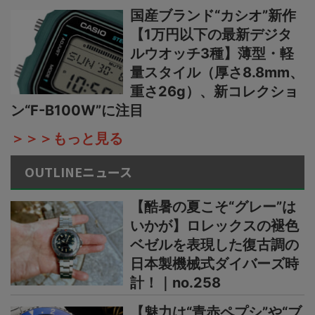
国産ブランド“カシオ”新作
【1万円以下の最新デジタ
ルウオッチ3種】薄型・軽
量スタイル（厚さ8.8mm、
重さ26g）、新コレクショ
ン“F-B100W”に注目
＞＞＞もっと見る
OUTLINEニュース
【酷暑の夏こそ“グレー”は
いかが】ロレックスの褪色
ベゼルを表現した復古調の
日本製機械式ダイバーズ時
計！｜no.258
【魅力は“青赤ペプシ”や“ブ