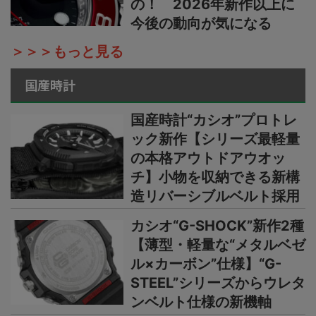
の！ 2026年新作以上に
今後の動向が気になる
＞＞＞もっと見る
国産時計
国産時計“カシオ”プロトレ
ック新作【シリーズ最軽量
の本格アウトドアウオッ
チ】小物を収納できる新構
造リバーシブルベルト採用
カシオ“G-SHOCK”新作2種
【薄型・軽量な“メタルベゼ
ル×カーボン”仕様】“G-
STEEL”シリーズからウレタ
ンベルト仕様の新機軸