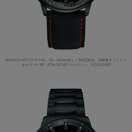
Ref.M021.407.37.411.00。SS（40mm径）。5気圧防水。自動巻き（ミドー
キャリバー 80（ETA C07.611 ベース））。12万5400円