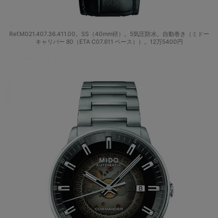
Ref.M021.407.36.411.00。SS（40mm径）。5気圧防水。自動巻き（ミドー
キャリバー 80（ETA C07.611 ベース））。12万5400円