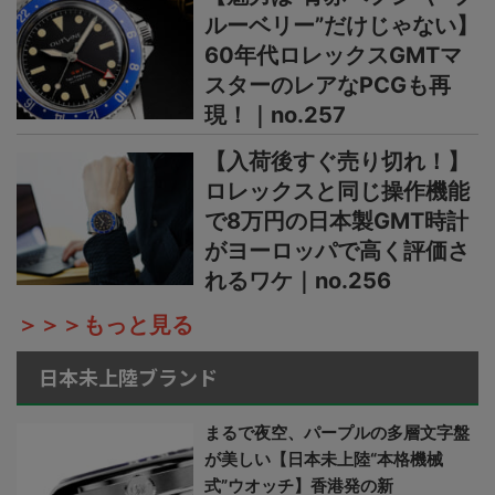
ルーベリー”だけじゃない】
60年代ロレックスGMTマ
スターのレアなPCGも再
現！｜no.257
【入荷後すぐ売り切れ！】
ロレックスと同じ操作機能
で8万円の日本製GMT時計
がヨーロッパで高く評価さ
れるワケ｜no.256
＞＞＞もっと見る
日本未上陸ブランド
まるで夜空、パープルの多層文字盤
が美しい【日本未上陸“本格機械
式”ウオッチ】香港発の新