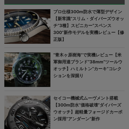
プロ仕様300m防水で薄型デザイン
【新常識“スリム・ダイバーズウオッ
チ”3種】スピニカー“スペンス
300”新作モデルを実機レビュー【修
正版】
“青木ヶ原樹海”で実機レビュー【米
軍御用達ブランド“38mm”ツールウ
オッチ】ハミルトン“カーキ”コレク
ションを深掘り
セイコー機械式ムーヴメント搭載
【300m防水“価格破壊”ダイバーズ
ウオッチ】超軽量フォージドカーボ
ン採用“アンダーン”新作