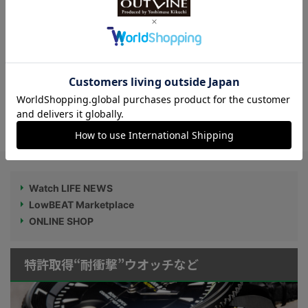
スマートウオッチで見るべき三つのチェッ
クポイント
【4月25日】A.ランゲ＆ゾーネ、カルティ
エ、パネライなど、30ブランドの2020年
新作を特設サイトで一斉公開へ！
Watch LIFE NEWS
LowBEAT Marketplace
ONLINE SHOP
特許取得“耐衝撃”ウオッチなど