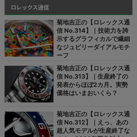
ロレックス通信
菊地吉正の【ロレックス通
信 No.314】｜技術力を誇
示するグラフィカルで繊細
なジュビリーダイアルモチ
ーフ
菊地吉正の【ロレックス通
信 No.313】｜生産終了の
発表からほぼ2カ月。実勢
価格はいまおいくら？
菊地吉正の【ロレックス通
信 No.312】｜えっ、あの
超人気モデルが生産終了な