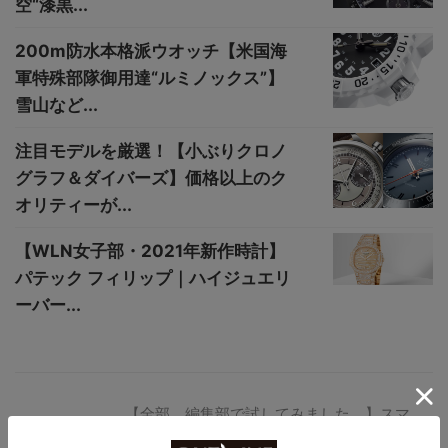
空“漆黒...
200m防水本格派ウオッチ【米国海
軍特殊部隊御用達“ルミノックス”】
雪山など...
注目モデルを厳選！【小ぶりクロノ
グラフ＆ダイバーズ】価格以上のク
オリティーが...
【WLN女子部・2021年新作時計】
パテック フィリップ｜ハイジュエリ
ーバー...
【全部、編集部で試してみました。】スマ
ートウオッチ本音レビュー no.001｜最新