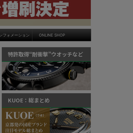
ンフォメーション
ONLINE SHOP
特許取得“耐衝撃”ウオッチなど
KUOE：総まとめ