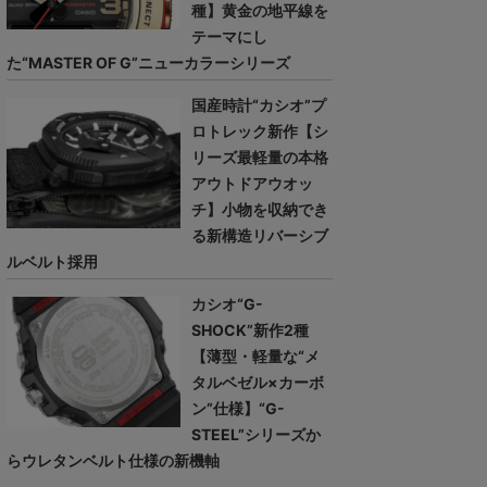
種】黄金の地平線を
テーマにし
た“MASTER OF G”ニューカラーシリーズ
国産時計“カシオ”プ
ロトレック新作【シ
リーズ最軽量の本格
アウトドアウオッ
チ】小物を収納でき
る新構造リバーシブ
ルベルト採用
カシオ“G-
SHOCK”新作2種
【薄型・軽量な“メ
タルベゼル×カーボ
ン”仕様】“G-
STEEL”シリーズか
らウレタンベルト仕様の新機軸