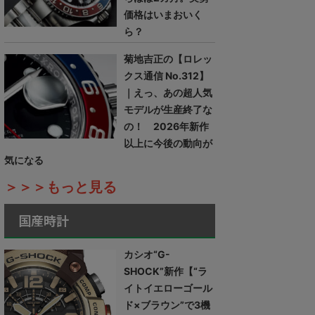
価格はいまおいく
ら？
菊地吉正の【ロレッ
クス通信 No.312】
｜えっ、あの超人気
モデルが生産終了な
の！ 2026年新作
以上に今後の動向が
気になる
＞＞＞もっと見る
国産時計
カシオ“G-
SHOCK”新作【“ラ
イトイエローゴール
ド×ブラウン”で3機