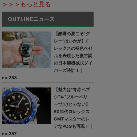
＞＞＞もっと見る
OUTLINEニュース
【酷暑の夏こそ“グ
レー”はいかが】ロ
レックスの褪色ベゼ
ルを表現した復古調
の日本製機械式ダイ
バーズ時計！｜
no.258
【魅力は“青赤ペプ
シ”や“ブルーベリ
ー”だけじゃない】
60年代ロレックス
GMTマスターのレ
アなPCGも再現！｜
no.257