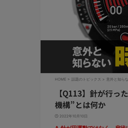
HOME
>
話題のトピックス
>
意外と知ら
【Q113】針が行っ
機構”とは何か
2022年10月10日