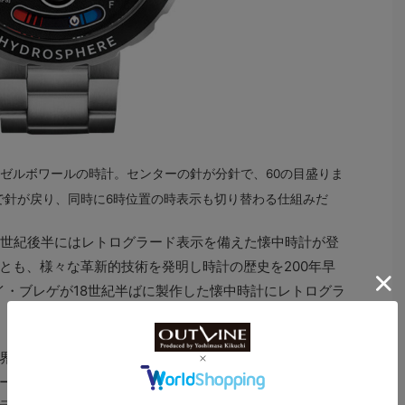
ゼルボワールの時計。センターの針が分針で、60の目盛りま
で針が戻り、同時に6時位置の時表示も切り替わる仕組みだ
世紀後半にはレトログラード表示を備えた懐中時計が登
とも、様々な革新的技術を発明し時計の歴史を200年早
イ・ブレゲが18世紀半ばに製作した懐中時計にレトログラ
でちょっとしたブームになったのは1990年代。当時、
ー、ジェラルド・ジェンタやフランスの独立時計師ダニ