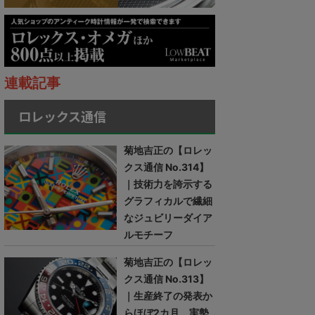
連載記事
ロレックス通信
菊地吉正の【ロレッ
クス通信 No.314】
｜技術力を誇示する
グラフィカルで繊細
なジュビリーダイア
ルモチーフ
菊地吉正の【ロレッ
クス通信 No.313】
｜生産終了の発表か
らほぼ2カ月。実勢