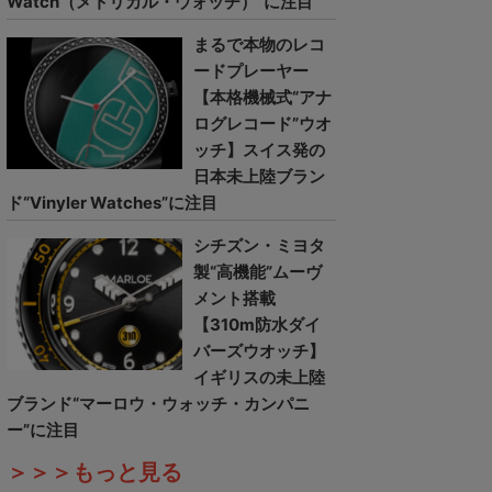
Watch（メトリカル・ウォッチ）”に注目
まるで本物のレコ
ードプレーヤー
【本格機械式“アナ
ログレコード”ウオ
ッチ】スイス発の
日本未上陸ブラン
ド“Vinyler Watches”に注目
シチズン・ミヨタ
製“高機能”ムーヴ
メント搭載
【310m防水ダイ
バーズウオッチ】
イギリスの未上陸
ブランド“マーロウ・ウォッチ・カンパニ
ー”に注目
＞＞＞もっと見る