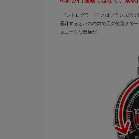
A.針が円運動ではなく、扇状
“レトログラード”とはフランス語で
運針するとバネの力で元の位置まで一
ユニークな機構だ。