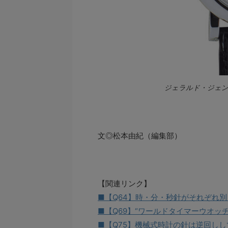
ジェラルド・ジェ
文◎松本由紀（編集部）
【関連リンク】
■【Q64】時・分・秒針がそれぞれ
■【Q69】“ワールドタイマーウオッ
■【Q75】機械式時計の針は逆回し