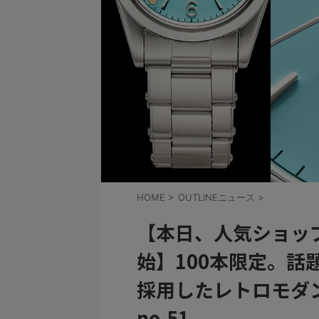
HOME
>
OUTLINEニュース
>
【本日、人気ショッ
始】100本限定。話
採用したレトロモダン
no.51