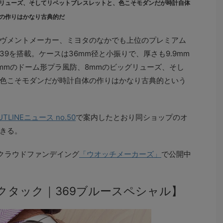
グリューズ、そしてリベットブレスレットと、色こそモダンだが時計自体
の作りはかなり古典的だ
ヴメントメーカー、ミヨタのなかでも上位のプレミアム
039を搭載。ケースは36mm径と小振りで、厚さも9.9mm
mmのドーム形プラ風防、8mmのビッグリューズ、そし
色こそモダンだが時計自体の作りはかなり古典的という
UTLINEニュース no.50
で案内したとおり同ショップのオ
きる。
クラウドファンデイング
「ウオッチメーカーズ」
で公開中
クタック｜369ブルースペシャル】