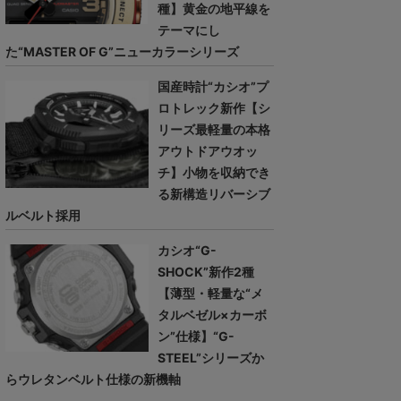
種】黄金の地平線を
テーマにし
た“MASTER OF G”ニューカラーシリーズ
国産時計“カシオ”プ
ロトレック新作【シ
リーズ最軽量の本格
アウトドアウオッ
チ】小物を収納でき
る新構造リバーシブ
ルベルト採用
カシオ“G-
SHOCK”新作2種
【薄型・軽量な“メ
タルベゼル×カーボ
ン”仕様】“G-
STEEL”シリーズか
らウレタンベルト仕様の新機軸