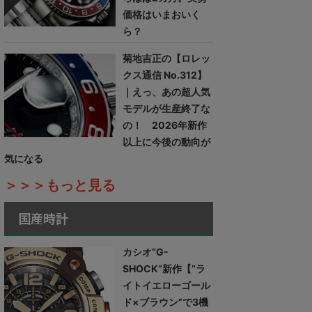
価格はいまおいく
ら？
菊地吉正の【ロレッ
クス通信 No.312】
｜えっ、あの超人気
モデルが生産終了な
の！ 2026年新作
以上に今後の動向が
気になる
＞＞＞もっと見る
国産時計
カシオ“G-
SHOCK”新作【“ラ
イトイエローゴール
ド×ブラウン”で3機