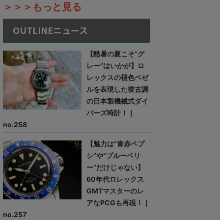
＞＞＞もっと見る
OUTLINEニュース
【酷暑の夏こそ“グ
レー”はいかが】ロ
レックスの褪色ベゼ
ルを表現した復古調
の日本製機械式ダイ
バーズ時計！｜
no.258
【魅力は“青赤ペプ
シ”や“ブルーベリ
ー”だけじゃない】
60年代ロレックス
GMTマスターのレ
アなPCGも再現！｜
no.257