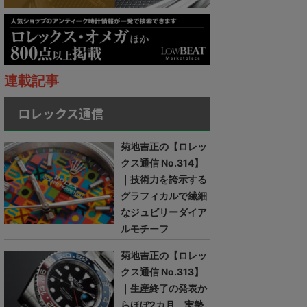
連載記事
ロレックス通信
菊地吉正の【ロレッ
クス通信 No.314】
｜技術力を誇示する
グラフィカルで繊細
なジュビリーダイア
ルモチーフ
菊地吉正の【ロレッ
クス通信 No.313】
｜生産終了の発表か
らほぼ2カ月。実勢