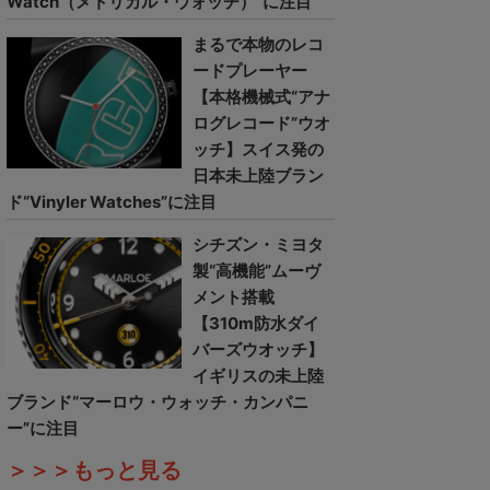
Watch（メトリカル・ウォッチ）”に注目
まるで本物のレコ
ードプレーヤー
【本格機械式“アナ
ログレコード”ウオ
ッチ】スイス発の
日本未上陸ブラン
ド“Vinyler Watches”に注目
シチズン・ミヨタ
製“高機能”ムーヴ
メント搭載
【310m防水ダイ
バーズウオッチ】
イギリスの未上陸
ブランド“マーロウ・ウォッチ・カンパニ
ー”に注目
＞＞＞もっと見る