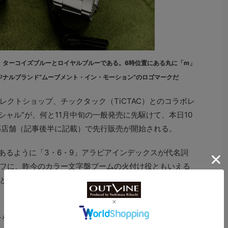
。ターコイズブルーとロイヤルブルーである。6時位置にある丸に「m」
ナルブランド“ムーブメント・イン・モーション”のロゴマークだ
クトショップ、チックタック（TiCTAC）とのコラボレ
ペシャル”が、何と11月中旬の一般発売に先駆けて、本日10
部店舗（記事後半に記載）で先行販売が開始される。
あるように「3・6・9」アラビアインデックスが代名詞
フに、昨今のカラー文字盤ブームの火付け役ともいえる
と並ぶ人気定番となったブルーを文字盤に採用した当コ
チを再現した前作のコラボ第1弾とは雰囲気もガラっと変