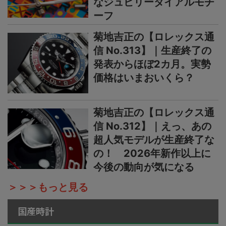
なジュビリーダイアルモチ
ーフ
菊地吉正の【ロレックス通
信 No.313】｜生産終了の
発表からほぼ2カ月。実勢
価格はいまおいくら？
菊地吉正の【ロレックス通
信 No.312】｜えっ、あの
超人気モデルが生産終了な
の！ 2026年新作以上に
今後の動向が気になる
＞＞＞もっと見る
国産時計