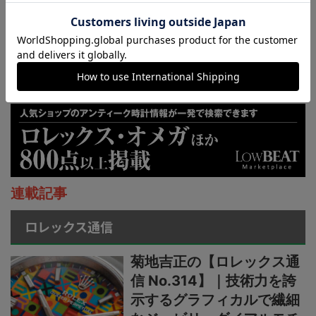
連載記事
ロレックス通信
菊地吉正の【ロレックス通
信 No.314】｜技術力を誇
示するグラフィカルで繊細