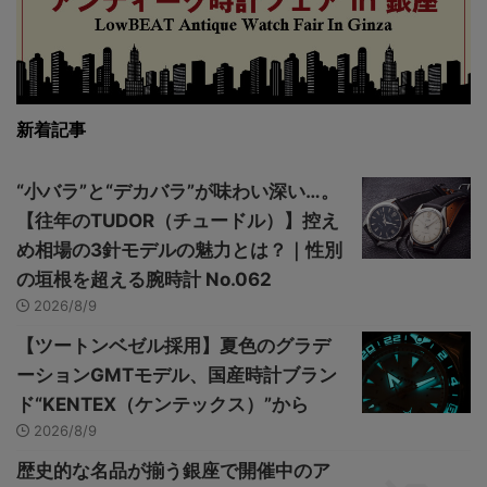
新着記事
“小バラ”と“デカバラ”が味わい深い…。
【往年のTUDOR（チュードル）】控え
め相場の3針モデルの魅力とは？｜性別
の垣根を超える腕時計 No.062
2026/8/9
【ツートンベゼル採用】夏色のグラデ
ーションGMTモデル、国産時計ブラン
ド“KENTEX（ケンテックス）”から
2026/8/9
歴史的な名品が揃う銀座で開催中のア