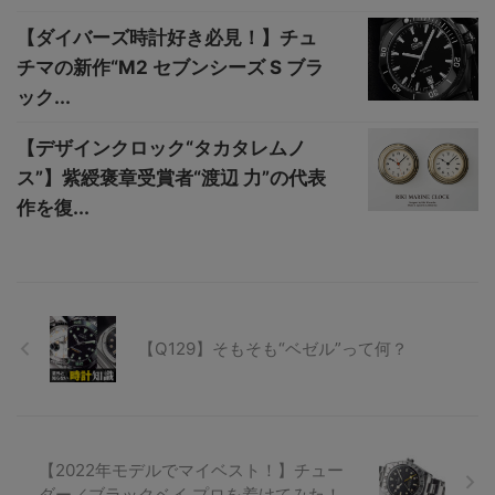
【ダイバーズ時計好き必見！】チュ
チマの新作“M2 セブンシーズ S ブラ
ック...
【デザインクロック“タカタレムノ
ス”】紫綬褒章受賞者“渡辺 力”の代表
作を復...
【Q129】そもそも“ベゼル”って何？
【2022年モデルでマイベスト！】チュー
ダー／ブラックベイ プロを着けてみた！