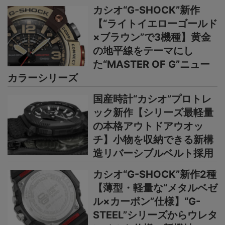
カシオ“G-SHOCK”新作
【“ライトイエローゴールド
×ブラウン”で3機種】黄金
の地平線をテーマにし
た“MASTER OF G”ニュー
カラーシリーズ
国産時計“カシオ”プロトレ
ック新作【シリーズ最軽量
の本格アウトドアウオッ
チ】小物を収納できる新構
造リバーシブルベルト採用
カシオ“G-SHOCK”新作2種
【薄型・軽量な“メタルベゼ
ル×カーボン”仕様】“G-
STEEL”シリーズからウレタ