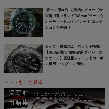
“青木ヶ原樹海”で実機レビュー【米
軍御用達ブランド“38mm”ツールウ
オッチ】ハミルトン“カーキ”コレク
ションを深掘り
セイコー機械式ムーヴメント搭載
【300m防水“価格破壊”ダイバーズ
ウオッチ】超軽量フォージドカーボ
ン採用“アンダーン”新作
＞＞＞もっと見る