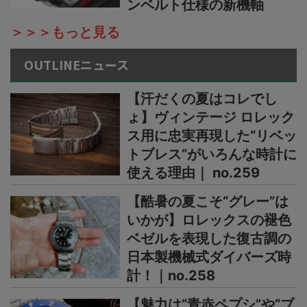
ンベルト仕様の新機軸
＞＞＞もっと見る
OUTLINEニュース
【汗だくの夏はコレでし
ょ】ヴィンテージ ロレック
ス用に忠実再現した“リベッ
トブレス”がいろんな時計に
使える理由｜ no.259
【酷暑の夏こそ“グレー”は
いかが】ロレックスの褪色
ベゼルを表現した復古調の
日本製機械式ダイバーズ時
計！｜no.258
【魅力は“青赤ペプシ”や“ブ