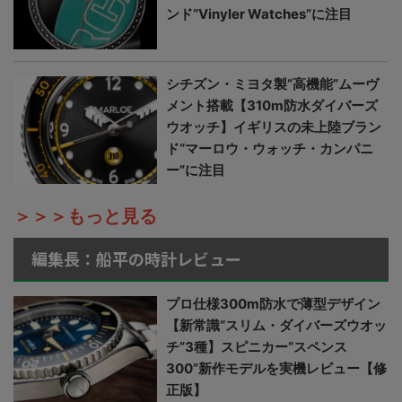
ンド“Vinyler Watches”に注目
シチズン・ミヨタ製“高機能”ムーヴ
メント搭載【310m防水ダイバーズ
ウオッチ】イギリスの未上陸ブラン
ド“マーロウ・ウォッチ・カンパニ
ー”に注目
＞＞＞もっと見る
編集長：船平の時計レビュー
プロ仕様300m防水で薄型デザイン
【新常識“スリム・ダイバーズウオッ
チ”3種】スピニカー“スペンス
300”新作モデルを実機レビュー【修
正版】