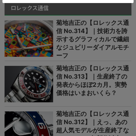
ロレックス通信
菊地吉正の【ロレックス通
信 No.314】｜技術力を誇
示するグラフィカルで繊細
なジュビリーダイアルモチ
ーフ
菊地吉正の【ロレックス通
信 No.313】｜生産終了の
発表からほぼ2カ月。実勢
価格はいまおいくら？
菊地吉正の【ロレックス通
信 No.312】｜えっ、あの
超人気モデルが生産終了な