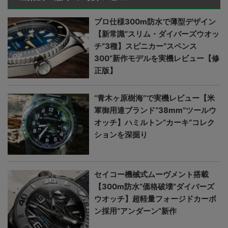
プロ仕様300m防水で薄型デザイン
【新常識“スリム・ダイバーズウオッ
チ”3種】スピニカー“スペンス
300”新作モデルを実機レビュー【修
正版】
“青木ヶ原樹海”で実機レビュー【米
軍御用達ブランド“38mm”ツールウ
オッチ】ハミルトン“カーキ”コレク
ションを深掘り
セイコー機械式ムーヴメント搭載
【300m防水“価格破壊”ダイバーズ
ウオッチ】超軽量フォージドカーボ
ン採用“アンダーン”新作