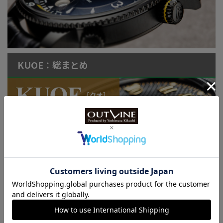
KUOE：総まとめ
連載記事