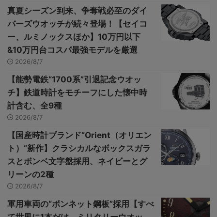
真夏シーズン到来、争奪戦必至のダイ
バーズウオッチが続々登場！【セイコ
ー、ルミノックスほか】10万円以下
&10万円台コスパ最強モデルを厳選
2026/8/7
【能勢電鉄“1700系”引退記念ウオッ
チ】鉄道時計をモチーフにした懐中時
計含む、全9種
2026/8/7
【国産時計ブランド“Orient（オリエン
ト）”新作】クラシカルなボックスガラ
スとボンベ文字盤採用、ネイビーとグ
リーンの2種
2026/8/7
軍用車両の“ボンネット鋼板”採用【すべ