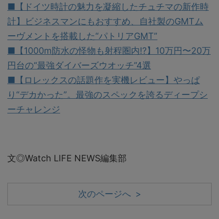
■【ドイツ時計の魅力を凝縮したチュチマの新作時
計】ビジネスマンにもおすすめ、自社製のGMTム
ーヴメントを搭載した“パトリアGMT”
■【1000m防水の怪物も射程圏内!?】10万円〜20万
円台の“最強ダイバーズウオッチ”4選
■【ロレックスの話題作を実機レビュー】やっぱ
り“デカかった”。最強のスペックを誇るディープシ
ーチャレンジ
文◎Watch LIFE NEWS編集部
次のページへ >