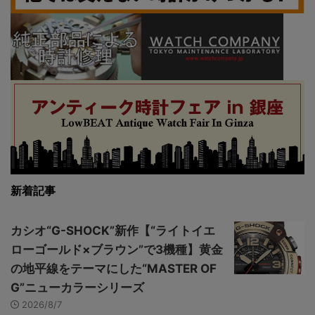
新着記事
カシオ“G-SHOCK”新作【“ライトイエ
ローゴールド×ブラウン”で3機種】黄金
の地平線をテーマにした“MASTER OF
G”ニューカラーシリーズ
2026/8/7