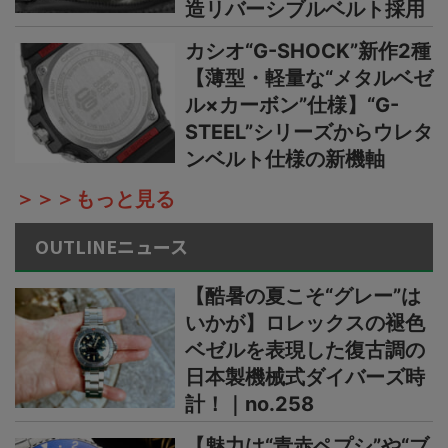
造リバーシブルベルト採用
カシオ“G-SHOCK”新作2種
【薄型・軽量な“メタルベゼ
ル×カーボン”仕様】“G-
STEEL”シリーズからウレタ
ンベルト仕様の新機軸
＞＞＞もっと見る
OUTLINEニュース
【酷暑の夏こそ“グレー”は
いかが】ロレックスの褪色
ベゼルを表現した復古調の
日本製機械式ダイバーズ時
計！｜no.258
【魅力は“青赤ペプシ”や“ブ