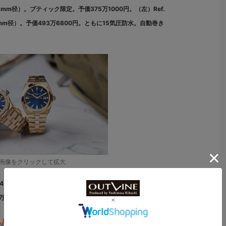
34.5mm径）。ブティック限定。予価375万1000円。（左）Ref.
（35mm径）。予価493万6800円。ともに15気圧防水。自動巻き
画像をクリックして拡大
34.5mm径）。予価837万3200円。（左）Ref. 4605V/200R-B978。
9600円。ともに15気圧防水。自動巻き（Cal.1088/1）
ルト交換で雰囲気もこんなに違う⁉︎】