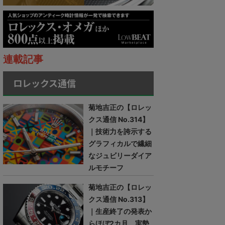
連載記事
ロレックス通信
菊地吉正の【ロレッ
クス通信 No.314】
｜技術力を誇示する
グラフィカルで繊細
なジュビリーダイア
ルモチーフ
菊地吉正の【ロレッ
クス通信 No.313】
｜生産終了の発表か
らほぼ2カ月。実勢