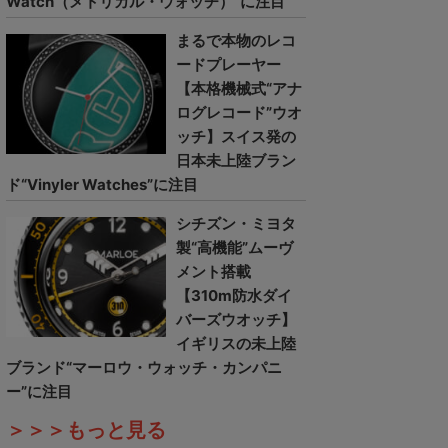
Watch（メトリカル・ウォッチ）”に注目
まるで本物のレコ
ードプレーヤー
【本格機械式“アナ
ログレコード”ウオ
ッチ】スイス発の
日本未上陸ブラン
ド“Vinyler Watches”に注目
シチズン・ミヨタ
製“高機能”ムーヴ
メント搭載
【310m防水ダイ
バーズウオッチ】
イギリスの未上陸
ブランド“マーロウ・ウォッチ・カンパニ
ー”に注目
＞＞＞もっと見る