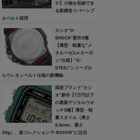
チ】小物を収納でき
る新構造リバーシブ
ルベルト採用
カシオ“G-
SHOCK”新作2種
【薄型・軽量な“メ
タルベゼル×カーボ
ン”仕様】“G-
STEEL”シリーズか
らウレタンベルト仕様の新機軸
国産ブランド“カシ
オ”新作【1万円以下
の最新デジタルウオ
ッチ3種】薄型・軽
量スタイル（厚さ
8.8mm、重さ
26g）、新コレクション“F-B100W”に注目