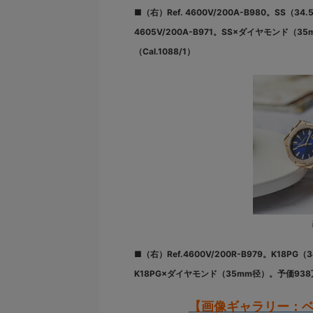
■（右）Ref. 4600V/200A-B980。SS（
4605V/200A-B971。SS×ダイヤモンド
（Cal.1088/1）
■（右）Ref.4600V/200R-B979。K18PG（
K18PG×ダイヤモンド（35mm径）。予価938万
【画像ギャラリー：ベ