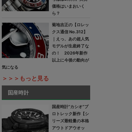
価格はいまおいく
ら？
菊地吉正の【ロレッ
クス通信 No.312】
｜えっ、あの超人気
モデルが生産終了な
の！ 2026年新作
以上に今後の動向が
気になる
＞＞＞もっと見る
国産時計
国産時計“カシオ”プ
ロトレック新作【シ
リーズ最軽量の本格
アウトドアウオッ