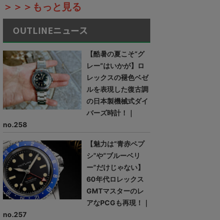
＞＞＞もっと見る
OUTLINEニュース
【酷暑の夏こそ“グ
レー”はいかが】ロ
レックスの褪色ベゼ
ルを表現した復古調
の日本製機械式ダイ
バーズ時計！｜
no.258
【魅力は“青赤ペプ
シ”や“ブルーベリ
ー”だけじゃない】
60年代ロレックス
GMTマスターのレ
アなPCGも再現！｜
no.257