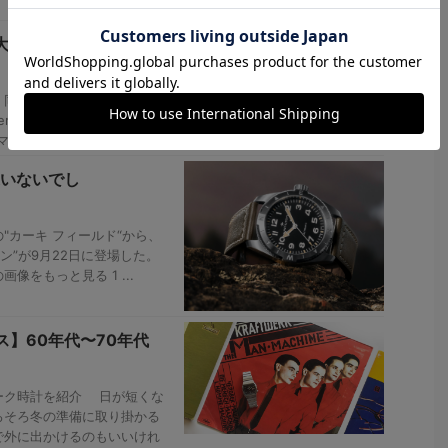
｜大幅なリニューアル
同時に革新者として知られ
ders2021”にて“マスター・オ
 ...
いないでし
.
"カーキ フィールド“から、
ン”が9月22日に登場した。
をもっと見る 1 ...
】60年代〜70年代
ーク時計を紹介 日が短くな
ろそろ冬の準備に取り掛かる
で外に出かけるのもいいけれ