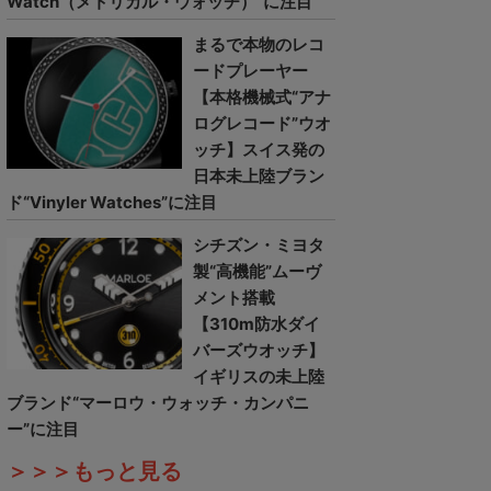
Watch（メトリカル・ウォッチ）”に注目
まるで本物のレコ
ードプレーヤー
【本格機械式“アナ
ログレコード”ウオ
ッチ】スイス発の
日本未上陸ブラン
ド“Vinyler Watches”に注目
シチズン・ミヨタ
製“高機能”ムーヴ
メント搭載
【310m防水ダイ
バーズウオッチ】
イギリスの未上陸
ブランド“マーロウ・ウォッチ・カンパニ
ー”に注目
＞＞＞もっと見る