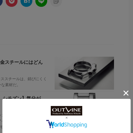
金スチールにはどん
レススチールは、錆びにくく
ーな素材だ。
チ、シチズン】気分が
ィッカ）”から、メイクをしてい
アイテムからインスピレーシ
2モデルがラインナップして