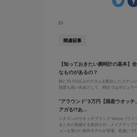
-
関連記事
【知っておきたい腕時計の基本】合
なものがあるの？
鉄に10.5%以上のクロムを配合したステン
強度も高い合金として、時計ではポピュラ
“アラウンド”3万円【国産ウオッ
アガる⁉あ...
シチズンのウオッチブランド“wicca（ウ
るときの高揚する気持ちや、メイクアップ
ョンを受けた新作モデルが登場。色違いで
...