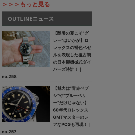
＞＞＞もっと見る
OUTLINEニュース
【酷暑の夏こそ“グ
レー”はいかが】ロ
レックスの褪色ベゼ
ルを表現した復古調
の日本製機械式ダイ
バーズ時計！｜
no.258
【魅力は“青赤ペプ
シ”や“ブルーベリ
ー”だけじゃない】
60年代ロレックス
GMTマスターのレ
アなPCGも再現！｜
no.257