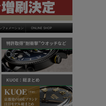
ンフォメーション
ONLINE SHOP
特許取得“耐衝撃”ウオッチなど
KUOE：総まとめ