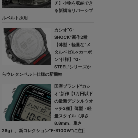
チ】小物を収納でき
る新構造リバーシブ
ルベルト採用
カシオ“G-
SHOCK”新作2種
【薄型・軽量な“メ
タルベゼル×カーボ
ン”仕様】“G-
STEEL”シリーズか
らウレタンベルト仕様の新機軸
国産ブランド“カシ
オ”新作【1万円以下
の最新デジタルウオ
ッチ3種】薄型・軽
量スタイル（厚さ
8.8mm、重さ
26g）、新コレクション“F-B100W”に注目