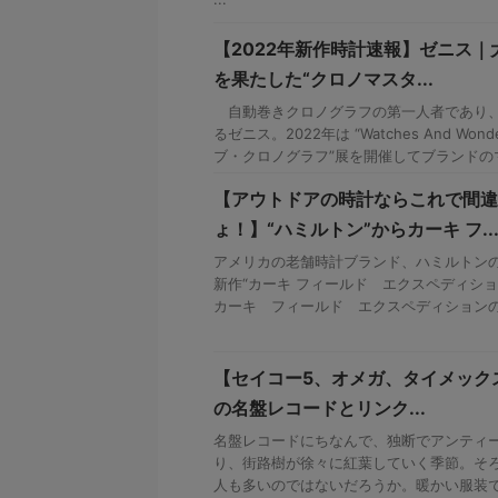
【2022年新作時計速報】ゼニス
を果たした“クロノマスタ...
自動巻きクロノグラフの第一人者であり、
るゼニス。2022年は “Watches And Won
ブ・クロノグラフ”展を開催してブランドのマイ
【アウトドアの時計ならこれで間違
ょ！】“ハミルトン”からカーキ フ..
アメリカの老舗時計ブランド、ハミルトンの
新作“カーキ フィールド エクスペディショ
カーキ フィールド エクスペディションの画像
【セイコー5、オメガ、タイメックス
の名盤レコードとリンク...
名盤レコードにちなんで、独断でアンティ
り、街路樹が徐々に紅葉していく季節。そ
人も多いのではないだろうか。暖かい服装