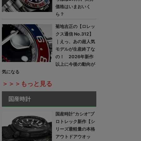
価格はいまおいく
ら？
菊地吉正の【ロレッ
クス通信 No.312】
｜えっ、あの超人気
モデルが生産終了な
の！ 2026年新作
以上に今後の動向が
気になる
＞＞＞もっと見る
国産時計
国産時計“カシオ”プ
ロトレック新作【シ
リーズ最軽量の本格
アウトドアウオッ