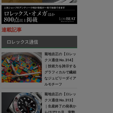
連載記事
ロレックス通信
菊地吉正の【ロレッ
クス通信 No.314】
｜技術力を誇示する
グラフィカルで繊細
なジュビリーダイア
ルモチーフ
菊地吉正の【ロレッ
クス通信 No.313】
｜生産終了の発表か
らほぼ2カ月。実勢