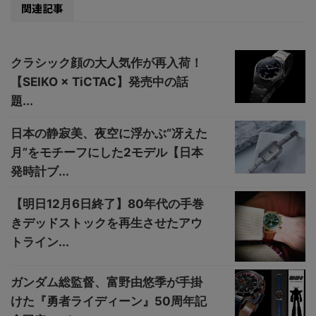
関連記事
クラシック顔の大人気作が再入荷！
【SEIKO × TiCTAC】発売中の話
題...
日本の静寂美、夜空に浮かぶ“冴えた
月”をモチーフにした2モデル【日本
発時計ブ...
【明日12月6日終了】80年代の手巻
きデッドストックを再生させたアウ
トライン...
ガンダム総監督、富野由悠季が手掛
けた『勇者ライディーン』50周年記