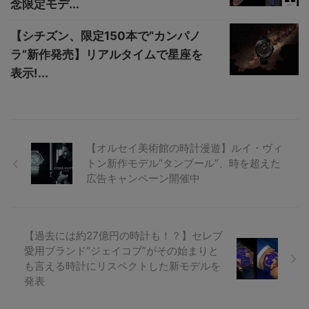
念限定モデ...
【シチズン、限定150本で“カンパノ
ラ”新作発売】リアルタイムで星座を
表示!...
【オルセイ美術館の時計漫遊】ルイ・ヴィ
トン新作モデル“タンブール”、時を超えた
広告キャンペーン開催中
【過去には約27億円の時計も！？】セレブ
愛用ブランド“ジェイコブ”がその始まりと
も言える時計にリスペクトした新モデルを
発表