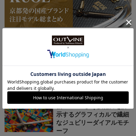
連載記事
ロレックス通信
菊地吉正の【ロレックス通
信 No.314】｜技術力を誇
示するグラフィカルで繊細
なジュビリーダイアルモチ
ーフ