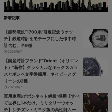
新着記事
【能勢電鉄“1700系”引退記念ウオッ
チ】鉄道時計をモチーフにした懐中時
計含む、全9種
2026/8/7
【国産時計ブランド“Orient（オリエン
ト）”新作】クラシカルなボックスガラ
スとボンベ文字盤採用、ネイビーとグ
リーンの2種
2026/8/7
軍用車両の“ボンネット鋼板”採用【すべ
て世界に1本だけ、ミリタリーウオッ
チ】シチズン・ミヨタ製の高性能ムー