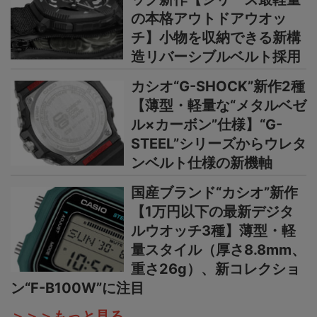
の本格アウトドアウオッ
チ】小物を収納できる新構
造リバーシブルベルト採用
カシオ“G-SHOCK”新作2種
【薄型・軽量な“メタルベゼ
ル×カーボン”仕様】“G-
STEEL”シリーズからウレタ
ンベルト仕様の新機軸
国産ブランド“カシオ”新作
【1万円以下の最新デジタ
ルウオッチ3種】薄型・軽
量スタイル（厚さ8.8mm、
重さ26g）、新コレクショ
ン“F-B100W”に注目
＞＞＞もっと見る