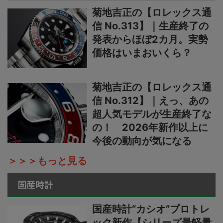
菊地吉正の【ロレックス通
信 No.313】｜生産終了の
発表からほぼ2カ月。実勢
価格はいまおいくら？
菊地吉正の【ロレックス通
信 No.312】｜えっ、あの
超人気モデルが生産終了な
の！ 2026年新作以上に
今後の動向が気になる
＞＞＞もっと見る
国産時計
国産時計“カシオ”プロトレ
ック新作【シリーズ最軽量